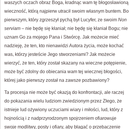
waszych oczach obraz Boga, kradnąc wam tę błogosławioną
wieczność, którą najpierw utracił swoim własnym buntem. Bo
pierwszym, który zgrzeszył pychą był Lucyfer, ze swoim
Non
serviam
– nie będę się kłaniał; nie będę się kłaniał Bogu; nie
uznam Go za mojego Pana i Stwórcę. Jak możecie mieć
nadzieję, że ten, kto nienawidzi Autora życia, może kochać
was, którzy jesteście Jego stworzeniami? Jak możecie
wierzyć, że ten, który został skazany na wieczne potępienie,
może być zdolny do obiecania wam tej wiecznej błogości,
której jako pierwszy został na zawsze pozbawiony?
Ta procesja nie może być okazją do konfrontacji, ale raczej
do pokazania wielu ludziom zwiedzionym przez Złego, że
istnieje lud ożywiony uczuciami wiary i miłości, lud, który z
hojnością i z nadprzyrodzonym spojrzeniem ofiarowuje
swoje modlitwy, posty i ofiary, aby błagać o przebaczenie