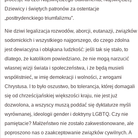
Dziewicy i świętych patronów za ostentacje
„posttrydenckiego triumfalizmu”.
Nie dziwi legalizacja rozwodów, aborcji, eutanazji, związków
sodomickich i wszystkiego najgorszego, do czego zdolna
jest dewiacyjna i obłąkana ludzkość: jeśli tak się stało, to
dlatego, że katolikom powiedziano, że nie mogą narzucić
własnej wizji świata i społeczeństwa, i że będą musieli
współistnieć, w imię demokracji i wolności, z wrogami
Chrystusa. I to było oszustwo, bo tolerancja, której domagali
się od chrześcijańskiej większości kraju, nie jest już
dozwolona, a wszyscy muszą poddać się dyktaturze myśli
wyrównanej, ideologii gender i doktryny LGBTQ. Czy nie
pamiętacie? Małżeństwo nie zostało zakwestionowane, ale
poproszono nas o zaakceptowanie związków cywilnych. A