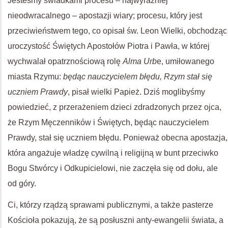
Jesteśmy świadkami procesu – najwyraźniej
nieodwracalnego – apostazji wiary; procesu, który jest
przeciwieństwem tego, co opisał św. Leon Wielki, obchodząc
uroczystość Świętych Apostołów Piotra i Pawła, w której
wychwalał opatrznościową rolę
Alma Urb
e, umiłowanego
miasta Rzymu:
będąc nauczycielem błędu, Rzym stał się
uczniem Prawdy
, pisał wielki Papież. Dziś moglibyśmy
powiedzieć, z przerażeniem dzieci zdradzonych przez ojca,
że Rzym Męczenników i Świętych, będąc nauczycielem
Prawdy, stał się uczniem błędu. Ponieważ obecna apostazja,
która angażuje władzę cywilną i religijną w bunt przeciwko
Bogu Stwórcy i Odkupicielowi, nie zaczęła się od dołu, ale
od góry.
Ci, którzy rządzą sprawami publicznymi, a także pasterze
Kościoła pokazują, że są posłuszni anty-ewangelii świata, a