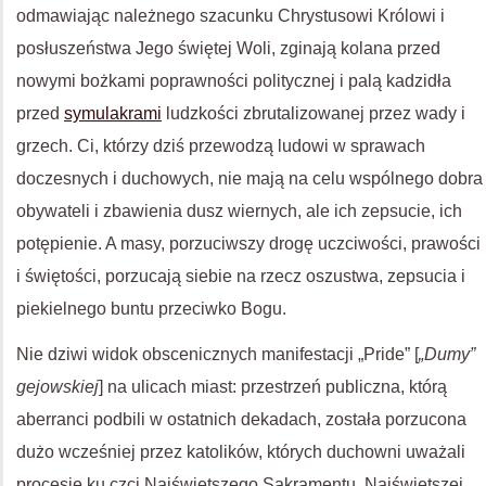
odmawiając należnego szacunku Chrystusowi Królowi i
posłuszeństwa Jego świętej Woli, zginają kolana przed
nowymi bożkami poprawności politycznej i palą kadzidła
przed
symulakrami
ludzkości zbrutalizowanej przez wady i
grzech. Ci, którzy dziś przewodzą ludowi w sprawach
doczesnych i duchowych, nie mają na celu wspólnego dobra
obywateli i zbawienia dusz wiernych, ale ich zepsucie, ich
potępienie. A masy, porzuciwszy drogę uczciwości, prawości
i świętości, porzucają siebie na rzecz oszustwa, zepsucia i
piekielnego buntu przeciwko Bogu.
Nie dziwi widok obscenicznych manifestacji „Pride” [
„Dumy”
gejowskiej
] na ulicach miast: przestrzeń publiczna, którą
aberranci podbili w ostatnich dekadach, została porzucona
dużo wcześniej przez katolików, których duchowni uważali
procesje ku czci Najświętszego Sakramentu, Najświętszej