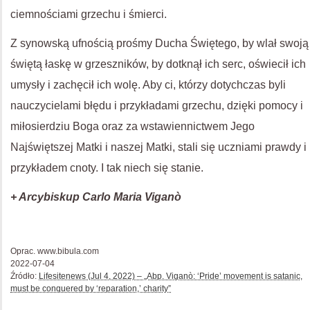
ciemnościami grzechu i śmierci.
Z synowską ufnością prośmy Ducha Świętego, by wlał swoją
świętą łaskę w grzeszników, by dotknął ich serc, oświecił ich
umysły i zachęcił ich wolę. Aby ci, którzy dotychczas byli
nauczycielami błędu i przykładami grzechu, dzięki pomocy i
miłosierdziu Boga oraz za wstawiennictwem Jego
Najświętszej Matki i naszej Matki, stali się uczniami prawdy i
przykładem cnoty. I tak niech się stanie.
+ Arcybiskup Carlo Maria Viganò
Oprac. www.bibula.com
2022-07-04
Źródło:
Lifesitenews (Jul 4, 2022) – „Abp. Viganò: ‘Pride’ movement is satanic,
must be conquered by ‘reparation,’ charity”