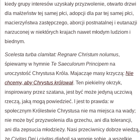
kiedy grupy interesów uzyskały przyzwolenie, otwarto drzwi
dla małżeństw tej samej płci, adopcji dla par tej samej płci,
macierzyństwa zastępczego, aborcji postnatalnej i eutanazji
narzuconej w niektórych krajach nawet młodym ludziom i
biednym.
Scelesta turba clamitat: Regnare Christum nolumus
,
śpiewamy w hymnie
Te Saeculorum Principem
na
uroczystość Chrystusa Króla. Majacząe masy krzyczą:
Nie
chcemy, aby Chrystus królował
. Ten piekielny okrzyk,
inspirowany przez szatana, jest być może jedyną uczciwą
rzeczą, jaką mogą powiedzieć. I jest to prawda: w
społecznym Królestwie Chrystusa nie ma miejsca na wady;
nie może być przyzwolenia dla grzechu, ani dla tolerancji,
ani dla zepsucia młodzieży. Nasi przeciwnicy dobrze wiedzą,
że
Civitas Dei
i
civitas diaboli
są wrogie sobie, a wszelkie