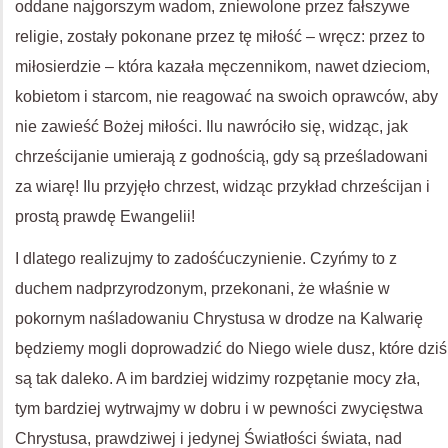
oddane najgorszym wadom, zniewolone przez fałszywe
religie, zostały pokonane przez tę miłość – wręcz: przez to
miłosierdzie – która kazała męczennikom, nawet dzieciom,
kobietom i starcom, nie reagować na swoich oprawców, aby
nie zawieść Bożej miłości. Ilu nawróciło się, widząc, jak
chrześcijanie umierają z godnością, gdy są prześladowani
za wiarę! Ilu przyjęło chrzest, widząc przykład chrześcijan i
prostą prawdę Ewangelii!
I dlatego realizujmy to zadośćuczynienie. Czyńmy to z
duchem nadprzyrodzonym, przekonani, że właśnie w
pokornym naśladowaniu Chrystusa w drodze na Kalwarię
będziemy mogli doprowadzić do Niego wiele dusz, które dziś
są tak daleko. A im bardziej widzimy rozpętanie mocy zła,
tym bardziej wytrwajmy w dobru i w pewności zwycięstwa
Chrystusa, prawdziwej i jedynej Światłości świata, nad