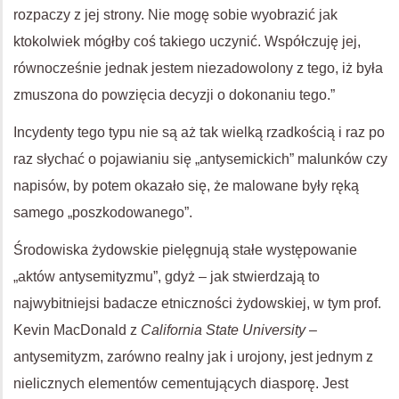
rozpaczy z jej strony. Nie mogę sobie wyobrazić jak
ktokolwiek mógłby coś takiego uczynić. Współczuję jej,
równocześnie jednak jestem niezadowolony z tego, iż była
zmuszona do powzięcia decyzji o dokonaniu tego.”
Incydenty tego typu nie są aż tak wielką rzadkością i raz po
raz słychać o pojawianiu się „antysemickich” malunków czy
napisów, by potem okazało się, że malowane były ręką
samego „poszkodowanego”.
Środowiska żydowskie pielęgnują stałe występowanie
„aktów antysemityzmu”, gdyż – jak stwierdzają to
najwybitniejsi badacze etniczności żydowskiej, w tym prof.
Kevin MacDonald z
California State University
–
antysemityzm, zarówno realny jak i urojony, jest jednym z
nielicznych elementów cementujących diasporę. Jest