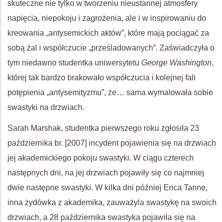
skuteczne nie tylko w tworzeniu nieustannej atmosfery
napięcia, niepokoju i zagrożenia, ale i w inspirowaniu do
kreowania „antysemickich aktów”, które mają pociągać za
sobą żal i współczucie „prześladowanych”. Zaświadczyła o
tym niedawno studentka uniwersytetu
George Washington
,
której tak bardzo brakowało współczucia i kolejnej fali
potępienia „antysemityzmu”, że… sama wymalowała sobie
swastyki na drzwiach.
Sarah Marshak, studentka pierwszego roku zgłosiła 23
października br. [2007] incydent pojawienia się na drzwiach
jej akademickiego pokoju swastyki. W ciągu czterech
następnych dni, na jej drzwiach pojawiły się co najmniej
dwie następne swastyki. W kilka dni później Erica Tanne,
inna żydówka z akademika, zauważyla swastykę na swoich
drzwiach, a 28 października swastyka pojawiła się na