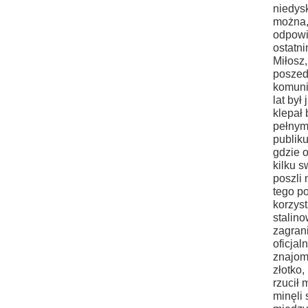
niedys
można,
odpowi
ostatn
Miłosz,
poszed
komuni
lat był
klepał 
pełnym
publiku
gdzie o
kilku s
poszli
tego p
korzys
stalino
zagran
oficjal
znajom
złotko,
rzucił
minęli 