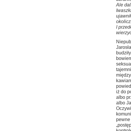
Ale da
Iwaszk
ujawnił
okolic
I prze
wierzy
Niepub
Jarosł
budził
bowiem
seksua
tajemn
między
kawiar
powied
iż do p
albo pr
albo J
Oczywi
komuni
pewne 
„postęp
kontro