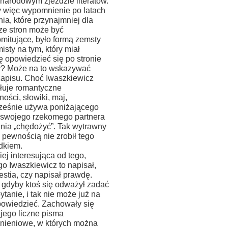
narodowym zjeździe literatów.
 więc wypomnienie po latach
ia, które przynajmniej dla
 ze stron może być
mitujące, było formą zemsty
isty na tym, który miał
 opowiedzieć się po stronie
? Może na to wskazywać
zapisu. Choć Iwaszkiewicz
łuje romantyczne
ności, słowiki, maj,
ześnie używa poniżającego
swojego rzekomego partnera
enia „chędożyć”. Tak wytrawny
 z pewnością nie zrobił tego
dkiem.
ej interesująca od tego,
o Iwaszkiewicz to napisał,
estia, czy napisał prawdę.
, gdyby ktoś się odważył zadać
ytanie, i tak nie może już na
powiedzieć. Zachowały się
 jego liczne pisma
ieniowe, w których można