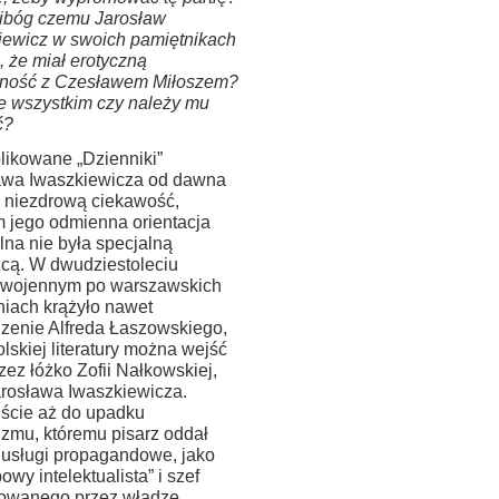
libóg czemu Jarosław
iewicz w swoich pamiętnikach
, że miał erotyczną
zność z Czesławem Miłoszem?
de wszystkim czy należy mu
ć?
likowane „Dzienniki”
awa Iwaszkiewicza od dawna
y niezdrową ciekawość,
 jego odmienna orientacja
lna nie była specjalną
icą. W dwudziestoleciu
wojennym po warszawskich
niach krążyło nawet
zenie Alfreda Łaszowskiego,
olskiej literatury można wejść
zez łóżko Zofii Nałkowskiej,
arosława Iwaszkiewicza.
ście aż do upadku
zmu, któremu pisarz oddał
usługi propagandowe, jako
owy intelektualista” i szef
lowanego przez władze