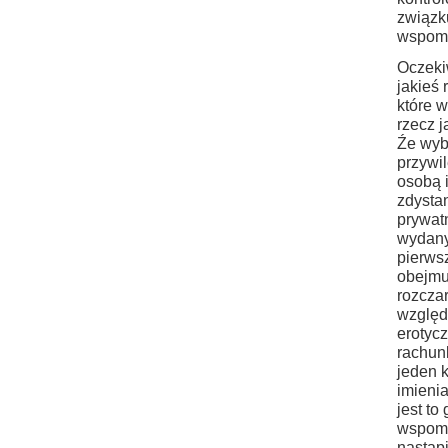
związku
wspom
Oczeki
jakieś 
które w
rzecz j
Źe wybi
przywi
osobą i
zdysta
prywatn
wydany
pierws
obejmu
rozcza
względ
erotycz
rachun
jeden k
imieni
jest to
wspomn
nastąpi