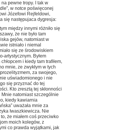
ć na pewne tropy. I tak w
dle”, w notce poświęconej
owi Józefowi Rejfeldowi,
a się następujaca dygresja:
tym między innymi różniło się
szawy, że nie było tam
iska gejów, natomiast w
ie istniało i niemal
miało się ze środowiskiem
ko-artystycznym. Byłem
chłopcem i kiedy tam trafiłem,
o mnie, ze zwykłym w tych
 prozelityzmem, za swojego,
 nie uświadomionego i nie
go się przyznać do tej
ści. Kto zresztą tej skłonności
. Mnie natomiast szczególnie
o, kiedy kawiarnia
ańska” uważała mnie za
zyka Iwaszkiewicza. Nie
 to, że miałem coś przeciwko
jom moich kolegów, z
ymi co prawda wyjątkami, jak