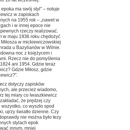
 epoka ma swój styl” – notuje
iewicz w zapiskach
nych na 1955 rok – „nawet w
gach i w innej epoce nie
pewnych rzeczy realizować.
 w maju 1936 roku chędożyć
 Miłosza w mickiewiczowskiej
onrada u Bazylianów w Wilnie.
udowna noc z księżycem i
ami. Rzecz nie do pomyślenia
 1824 ani 1954. Gdzie teraz
wicz? Gdzie Miłosz, gdzie
iewicz?”.
zecz dotyczy zapisków
nych, ale przecież wiadomo,
rz tej miary co Iwaszkiewicz
zakładać, że prędzej czy
j wszystko, co wyszło spod
ki, ujrzy światło dzienne. Czy
doprawdy nie można było tezy
nnych stylach epok
ować innym, mniej