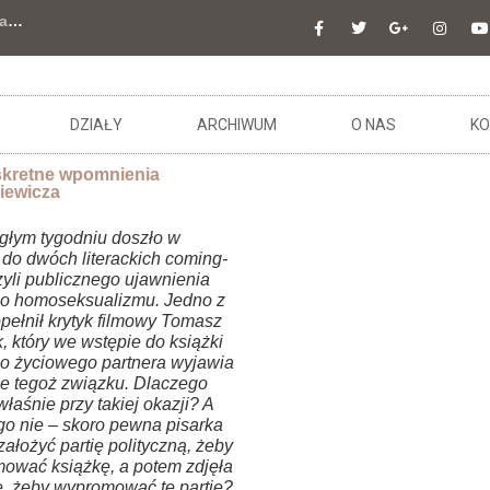
a
…
DZIAŁY
ARCHIWUM
O NAS
KO
skretne wpomnienia
iewicza
głym tygodniu doszło w
 do dwóch literackich coming-
zyli publicznego ujawnienia
o homoseksualizmu. Jedno z
pełnił krytyk filmowy Tomasz
 który we wstępie do książki
o życiowego partnera wyjawia
nie tegoż związku. Dlaczego
 właśnie przy takiej okazji? A
go nie – skoro pewna pisarka
ałożyć partię polityczną, żeby
ować książkę, a potem zdjęła
e, żeby wypromować tę partię?