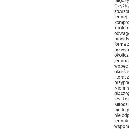
między
Czyżby
zdarzen
jednej
kompro
konform
odwagę
prawdy
forma 
przywo
okolicz
jednoc
wobec 
określ
literat
przypa
Nie mni
dlaczeg
jest kw
Miłosz
mu to p
nie od
jednak
wspomn