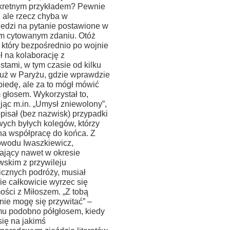
kretnym przykładem? Pewnie
 ale rzecz chyba w
edzi na pytanie postawione w
im cytowanym zdaniu. Otóż
 który bezpośrednio po wojnie
ł na kolaborację z
stami, w tym czasie od kilku
 już w Paryżu, gdzie wprawdzie
biedę, ale za to mógł mówić
 głosem. Wykorzystał to,
jąc m.in. „Umysł zniewolony”,
pisał (bez nazwisk) przypadki
wych byłych kolegów, którzy
 na współpracę do końca. Z
owodu Iwaszkiewicz,
tający nawet w okresie
wskim z przywileju
icznych podróży, musiał
nie całkowicie wyrzec się
ości z Miłoszem. „Z tobą
 nie mogę się przywitać” –
 mu podobno półgłosem, kiedy
się na jakimś