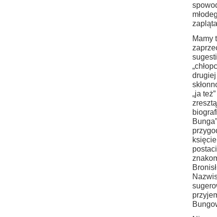
spowod
młodego
zapląta
Mamy tu
zaprze
sugesti
„chłop
drugiej
skłonn
„ja też
zreszt
biogra
Bunga”,
przygo
księci
postaci
znakom
Bronis
Nazwis
sugero
przyje
Bungow