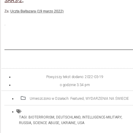
SARS-2
„
Za:
Uczta Baltazara (19 marzo 2022)
.
Powyższy tekst dodano:
2022-03-19
o godzinie
3:34 pm
Umieszczono w Działach:
Featured
,
WYDARZENIA NA ŚWIECIE
TAGI:
BIOTERRORISM
,
DEUTSCHLAND
,
INTELLIGENCE-MILITARY
,
RUSSIA
,
SCIENCE ABUSE
,
UKRAINE
,
USA