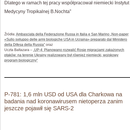
Dlatego w ramach tej pracy współpracował niemiecki Instytut
Medycyny Tropikalnej B.Nochta”
Źródła:
Ambasciata della Federazione Russa in Italia e San Marino „Non-paper
«Sullo sviluppo delle armi biologiche USA in Ucraina» preparato dal Ministero
della Difesa della Russia”
oraz
Uczta Baltazara –
„UP-4: Planowano rozwalić Rosję migracjami zakażonych
ptaków; na terenie Ukrainy realizowany był również niemiecki, wojskowy
program biologiczny”
P-781: 1,6 mln USD od USA dla Charkowa na
badania nad koronawirusem nietoperza zanim
jeszcze pojawił się SARS-2