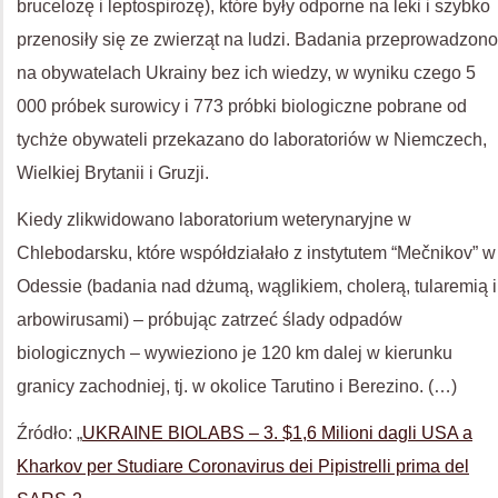
brucelozę i leptospirozę), które były odporne na leki i szybko
przenosiły się ze zwierząt na ludzi. Badania przeprowadzono
na obywatelach Ukrainy bez ich wiedzy, w wyniku czego 5
000 próbek surowicy i 773 próbki biologiczne pobrane od
tychże obywateli przekazano do laboratoriów w Niemczech,
Wielkiej Brytanii i Gruzji.
Kiedy zlikwidowano laboratorium weterynaryjne w
Chlebodarsku, które współdziałało z instytutem “Mečnikov” w
Odessie (badania nad dżumą, wąglikiem, cholerą, tularemią i
arbowirusami) – próbując zatrzeć ślady odpadów
biologicznych – wywieziono je 120 km dalej w kierunku
granicy zachodniej, tj. w okolice Tarutino i Berezino. (…)
Źródło:
„
UKRAINE BIOLABS – 3. $1,6 Milioni dagli USA a
Kharkov per Studiare Coronavirus dei Pipistrelli prima del