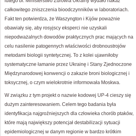
lutego br. Ministerstwo Zdrowia Ukrainy wydało nakaz
całkowitego zniszczenia bioodczynników w laboratoriach.
Fakt ten potwierdza, że ​​Waszyngton i Kijów poważnie
obawiały się, aby rosyjscy eksperci nie uzyskali
niepodważalnych dowodów praktycznych prac mających na
celu nasilenie patogennych właściwości drobnoustrojów
metodami biologii syntetycznej. To z kolei ujawniłoby
systematyczne łamanie przez Ukrainę i Stany Zjednoczone
Międzynarodowej konwencji o zakazie broni biologicznej i
toksycznej, o czym wielokrotnie informowała Moskwa.
W związku z tym projekt o nazwie kodowej UP-4 cieszy się
dużym zainteresowaniem. Celem tego badania była
identyfikacja najgroźniejszych dla człowieka chorób ptaków,
które mają największy potencjał destabilizacji sytuacji
epidemiologicznej w danym regionie w bardzo krótkim