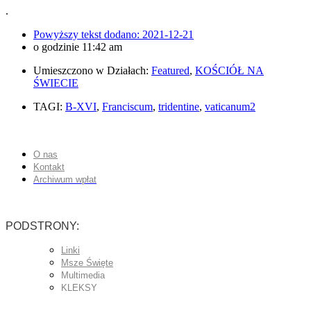
.
Powyższy tekst dodano:
2021-12-21
o godzinie
11:42 am
Umieszczono w Działach:
Featured
,
KOŚCIÓŁ NA
ŚWIECIE
TAGI:
B-XVI
,
Franciscum
,
tridentine
,
vaticanum2
O nas
Kontakt
Archiwum wpłat
PODSTRONY:
Linki
Msze Święte
Multimedia
KLEKSY