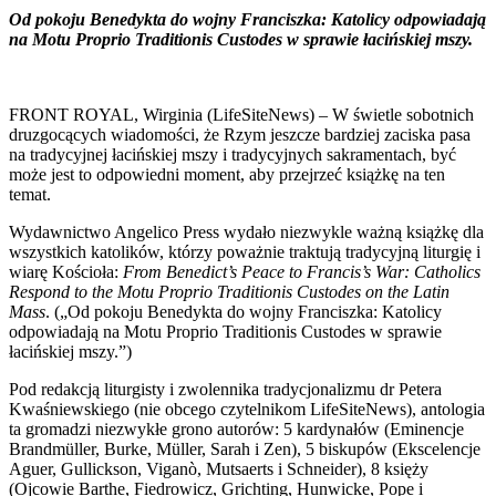
Od pokoju Benedykta do wojny Franciszka: Katolicy odpowiadają
na Motu Proprio Traditionis Custodes w sprawie łacińskiej mszy.
FRONT ROYAL, Wirginia (LifeSiteNews) – W świetle sobotnich
druzgocących wiadomości, że Rzym jeszcze bardziej zaciska pasa
na tradycyjnej łacińskiej mszy i tradycyjnych sakramentach, być
może jest to odpowiedni moment, aby przejrzeć książkę na ten
temat.
Wydawnictwo Angelico Press wydało niezwykle ważną książkę dla
wszystkich katolików, którzy poważnie traktują tradycyjną liturgię i
wiarę Kościoła:
From Benedict’s Peace to Francis’s War: Catholics
Respond to the Motu Proprio Traditionis Custodes on the Latin
Mass
. („Od pokoju Benedykta do wojny Franciszka: Katolicy
odpowiadają na Motu Proprio Traditionis Custodes w sprawie
łacińskiej mszy.”)
Pod redakcją liturgisty i zwolennika tradycjonalizmu dr Petera
Kwaśniewskiego (nie obcego czytelnikom LifeSiteNews), antologia
ta gromadzi niezwykłe grono autorów: 5 kardynałów (Eminencje
Brandmüller, Burke, Müller, Sarah i Zen), 5 biskupów (Ekscelencje
Aguer, Gullickson, Viganò, Mutsaerts i Schneider), 8 księży
(Ojcowie Barthe, Fiedrowicz, Grichting, Hunwicke, Pope i