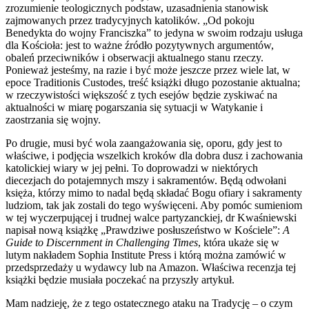
zrozumienie teologicznych podstaw, uzasadnienia stanowisk
zajmowanych przez tradycyjnych katolików. „Od pokoju
Benedykta do wojny Franciszka” to jedyna w swoim rodzaju usługa
dla Kościoła: jest to ważne źródło pozytywnych argumentów,
obaleń przeciwników i obserwacji aktualnego stanu rzeczy.
Ponieważ jesteśmy, na razie i być może jeszcze przez wiele lat, w
epoce Traditionis Custodes, treść książki długo pozostanie aktualna;
w rzeczywistości większość z tych esejów będzie zyskiwać na
aktualności w miarę pogarszania się sytuacji w Watykanie i
zaostrzania się wojny.
Po drugie, musi być wola zaangażowania się, oporu, gdy jest to
właściwe, i podjęcia wszelkich kroków dla dobra dusz i zachowania
katolickiej wiary w jej pełni. To doprowadzi w niektórych
diecezjach do potajemnych mszy i sakramentów. Będą odwołani
księża, którzy mimo to nadal będą składać Bogu ofiary i sakramenty
ludziom, tak jak zostali do tego wyświęceni. Aby pomóc sumieniom
w tej wyczerpującej i trudnej walce partyzanckiej, dr Kwaśniewski
napisał nową książkę „Prawdziwe posłuszeństwo w Kościele”:
A
Guide to Discernment in Challenging Times
, która ukaże się w
lutym nakładem Sophia Institute Press i którą można zamówić w
przedsprzedaży u wydawcy lub na Amazon. Właściwa recenzja tej
książki będzie musiała poczekać na przyszły artykuł.
Mam nadzieję, że z tego ostatecznego ataku na Tradycję – o czym