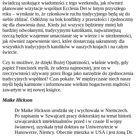
świadczą szokujące wiadomości z tego weekendu, jak również
planowane wizytacje wspólnot Ecclesia Dei w lutym przyszłego
roku – wyniknie to, że członkowie ruchu tradycyjnego będą się do
siebie zbliżać. Odłóżmy na bok konflikty z przeszłości i zjednoczmy
się dla zbawienia dusz. Kiedy już wszyscy będziemy mniej lub
bardziej odwołanymi, tradycyjnymi katolikami, najważniejszą
rzeczą będzie wzajemne umacnianie się w wierze i w niezłomności,
jak również zapewnienie sieci, które dostarczają sakramenty dla
wszystkich tradycyjnych katolików w naszych krajach i na całym
świecie.
Czy to możliwe, że dzięki Bożej Opatrzności, właśnie wtedy, gdy
papież Franciszek myśli, że uderza najmocniej, jest on w
rzeczywistości używany przez Boga jako narzędzie do zjednoczenia
tradycyjnych wspólnot? Czas pokaże. W międzyczasie niech nasze
myśli będą karmione i informowane wielkim bogactwem mądrości
zawartym w tej nowej książce.
Maike Hickson
Dr Maike Hickson urodziła się i wychowała w Niemczech.
Po napisaniu w Szwajcarii pracy doktorskiej na temat historii
szwajcarskich intelektualistów przed i w czasie II wojny
światowej, uzyskała tytuł doktora na Uniwersytecie w
Hanowerze, Niemcy. Obecnie mieszka w USA i jest żoną Dr.