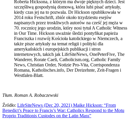
Roberta Hicksona, z którym ma dwoje pięknych dzieci. Jest
szczęśliwą gospodynią domową, która lubi pisać artykuły,
kiedy czas jej na to pozwala. Dr Hickson opublikowała w
2014 roku Festschrift, zbiór około trzydziestu esejów
napisanych przez troskliwych autorów na cześć jej męża w
70. rocznicę jego urodzin, który nosi tytuł A Catholic Witness
in Our Time. Hickson uważnie śledzi pontyfikat papieża
Franciszka i rozwój Kościoła katolickiego w Niemczech, a
także pisze artykuły na temat religii i polityki dla
amerykańskich i europejskich publikacji i stron
internetowych, takich jak LifeSiteNews, OnePeterFive, The
Wanderer, Rorate Caeli, Catholicism.org, Catholic Family
News, Christian Order, Notizie Pro-Vita, Corrispondenza
Romana, Katholisches.info, Der Dreizehnte, Zeit-Fragen i
Westfalen-Blatt.
Tłum. Roman A. Robaczewski
Źródło:
LifeSiteNews (Dec 20, 2021) Maike Hickson: “From
Benedict’s Peace to Francis’s War: Catholics Respond to the Motu
Proprio Traditionis Custodes on the Latin Mass”