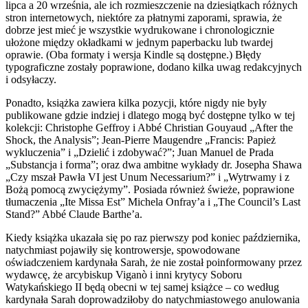
lipca a 20 września, ale ich rozmieszczenie na dziesiątkach różnych
stron internetowych, niektóre za płatnymi zaporami, sprawia, że
dobrze jest mieć je wszystkie wydrukowane i chronologicznie
ułożone między okładkami w jednym paperbacku lub twardej
oprawie. (Oba formaty i wersja Kindle są dostępne.) Błędy
typograficzne zostały poprawione, dodano kilka uwag redakcyjnych
i odsyłaczy.
Ponadto, książka zawiera kilka pozycji, które nigdy nie były
publikowane gdzie indziej i dlatego mogą być dostępne tylko w tej
kolekcji: Christophe Geffroy i Abbé Christian Gouyaud „After the
Shock, the Analysis”; Jean-Pierre Maugendre „Francis: Papież
wykluczenia” i „Dzielić i zdobywać?”; Juan Manuel de Prada
„Substancja i forma”; oraz dwa ambitne wykłady dr. Josepha Shawa
„Czy mszał Pawła VI jest Unum Necessarium?” i „Wytrwamy i z
Bożą pomocą zwyciężymy”. Posiada również świeże, poprawione
tłumaczenia „Ite Missa Est” Michela Onfray’a i „The Council’s Last
Stand?” Abbé Claude Barthe’a.
Kiedy książka ukazała się po raz pierwszy pod koniec października,
natychmiast pojawiły się kontrowersje, spowodowane
oświadczeniem kardynała Sarah, że nie został poinformowany przez
wydawcę, że arcybiskup Viganò i inni krytycy Soboru
Watykańskiego II będą obecni w tej samej książce – co według
kardynała Sarah doprowadziłoby do natychmiastowego anulowania