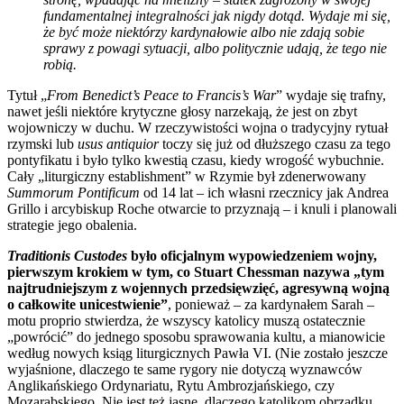
fundamentalnej integralności jak nigdy dotąd. Wydaje mi się,
że być może niektórzy kardynałowie albo nie zdają sobie
sprawy z powagi sytuacji, albo politycznie udają, że tego nie
robią.
Tytuł „
From Benedict’s Peace to Francis’s War
” wydaje się trafny,
nawet jeśli niektóre krytyczne głosy narzekają, że jest on zbyt
wojowniczy w duchu. W rzeczywistości wojna o tradycyjny rytuał
rzymski lub
usus antiquior
toczy się już od dłuższego czasu za tego
pontyfikatu i było tylko kwestią czasu, kiedy wrogość wybuchnie.
Cały „liturgiczny establishment” w Rzymie był zdenerwowany
Summorum Pontificum
od 14 lat – ich własni rzecznicy jak Andrea
Grillo i arcybiskup Roche otwarcie to przyznają – i knuli i planowali
strategie jego obalenia.
Traditionis Custodes
było oficjalnym wypowiedzeniem wojny,
pierwszym krokiem w tym, co Stuart Chessman nazywa „tym
najtrudniejszym z wojennych przedsięwzięć, agresywną wojną
o całkowite unicestwienie”
, ponieważ – za kardynałem Sarah –
motu proprio stwierdza, że wszyscy katolicy muszą ostatecznie
„powrócić” do jednego sposobu sprawowania kultu, a mianowicie
według nowych ksiąg liturgicznych Pawła VI. (Nie zostało jeszcze
wyjaśnione, dlaczego te same rygory nie dotyczą wyznawców
Anglikańskiego Ordynariatu, Rytu Ambrozjańskiego, czy
Mozarabskiego. Nie jest też jasne, dlaczego katolikom obrządku