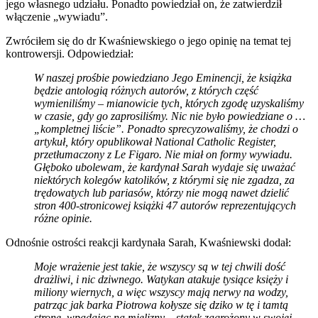
jego własnego udziału. Ponadto powiedział on, że zatwierdził
włączenie „wywiadu”.
Zwróciłem się do dr Kwaśniewskiego o jego opinię na temat tej
kontrowersji. Odpowiedział:
W naszej prośbie powiedziano Jego Eminencji, że książka
będzie antologią różnych autorów, z których część
wymieniliśmy – mianowicie tych, których zgodę uzyskaliśmy
w czasie, gdy go zaprosiliśmy. Nic nie było powiedziane o …
„kompletnej liście”. Ponadto sprecyzowaliśmy, że chodzi o
artykuł, który opublikował National Catholic Register,
przetłumaczony z Le Figaro. Nie miał on formy wywiadu.
Głęboko ubolewam, że kardynał Sarah wydaje się uważać
niektórych kolegów katolików, z którymi się nie zgadza, za
trędowatych lub pariasów, którzy nie mogą nawet dzielić
stron 400-stronicowej książki 47 autorów reprezentujących
różne opinie.
Odnośnie ostrości reakcji kardynała Sarah, Kwaśniewski dodał:
Moje wrażenie jest takie, że wszyscy są w tej chwili dość
drażliwi, i nic dziwnego. Watykan atakuje tysiące księży i
miliony wiernych, a więc wszyscy mają nerwy na wodzy,
patrząc jak barka Piotrowa kołysze się dziko w tę i tamtą
stronę, wpadając na mielizny – statek zagrożony w swojej