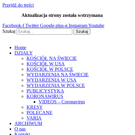
Przejdź do treści
Aktualizacja strony została wstrzymana
…
Facebook-f
Twitter
Google-plus-g
Instagram
Youtube
Szukaj
Szukaj
Home
DZIAŁY
KOŚCIÓŁ NA ŚWIECIE
KOŚCIÓŁ W USA
KOŚCIÓŁ W POLSCE
WYDARZENIA NA ŚWIECIE
WYDARZENIA W USA
WYDARZENIA W POLSCE
PUBLICYSTYKA
KORONAWIRUS
VIDEOS – Coronavirus
KRESY
POLECANE
VARIA
ARCHIWUM
O nas
Kontakt