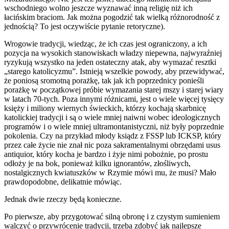
wschodniego wolno jeszcze wyznawać inną religię niż ich
łacińskim braciom. Jak można pogodzić tak wielką różnorodność z
jednością? To jest oczywiście pytanie retoryczne).
Wrogowie tradycji, wiedząc, że ich czas jest ograniczony, a ich
pozycja na wysokich stanowiskach władzy niepewna, najwyraźniej
ryzykują wszystko na jeden ostateczny atak, aby wymazać resztki
„starego katolicyzmu”. Istnieją wszelkie powody, aby przewidywać,
że poniosą sromotną porażkę, tak jak ich poprzednicy ponieśli
porażkę w początkowej próbie wymazania starej mszy i starej wiary
w latach 70-tych. Poza innymi różnicami, jest o wiele więcej tysięcy
księży i miliony wiernych świeckich, którzy kochają skarbnicę
katolickiej tradycji i są o wiele mniej naiwni wobec ideologicznych
programów i o wiele mniej ultramontanistyczni, niż były poprzednie
pokolenia. Czy na przykład młody ksiądz z FSSP lub ICKSP, który
przez całe życie nie znał nic poza sakramentalnymi obrzędami usus
antiquior, który kocha je bardzo i żyje nimi pobożnie, po prostu
odłoży je na bok, ponieważ kilku ignorantów, złośliwych,
nostalgicznych kwiatuszków w Rzymie mówi mu, że musi? Mało
prawdopodobne, delikatnie mówiąc.
Jednak dwie rzeczy będą konieczne.
Po pierwsze, aby przygotować silną obronę i z czystym sumieniem
walczyć o przywrócenie tradycji, trzeba zdobyć jak najlepsze