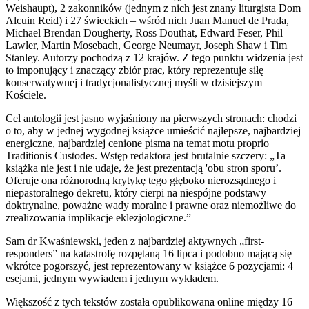
Weishaupt), 2 zakonników (jednym z nich jest znany liturgista Dom
Alcuin Reid) i 27 świeckich – wśród nich Juan Manuel de Prada,
Michael Brendan Dougherty, Ross Douthat, Edward Feser, Phil
Lawler, Martin Mosebach, George Neumayr, Joseph Shaw i Tim
Stanley. Autorzy pochodzą z 12 krajów. Z tego punktu widzenia jest
to imponujący i znaczący zbiór prac, który reprezentuje siłę
konserwatywnej i tradycjonalistycznej myśli w dzisiejszym
Kościele.
Cel antologii jest jasno wyjaśniony na pierwszych stronach: chodzi
o to, aby w jednej wygodnej książce umieścić najlepsze, najbardziej
energiczne, najbardziej cenione pisma na temat motu proprio
Traditionis Custodes. Wstęp redaktora jest brutalnie szczery: „Ta
książka nie jest i nie udaje, że jest prezentacją 'obu stron sporu’.
Oferuje ona różnorodną krytykę tego głęboko nierozsądnego i
niepastoralnego dekretu, który cierpi na niespójne podstawy
doktrynalne, poważne wady moralne i prawne oraz niemożliwe do
zrealizowania implikacje eklezjologiczne.”
Sam dr Kwaśniewski, jeden z najbardziej aktywnych „first-
responders” na katastrofę rozpętaną 16 lipca i podobno mającą się
wkrótce pogorszyć, jest reprezentowany w książce 6 pozycjami: 4
esejami, jednym wywiadem i jednym wykładem.
Większość z tych tekstów została opublikowana online między 16