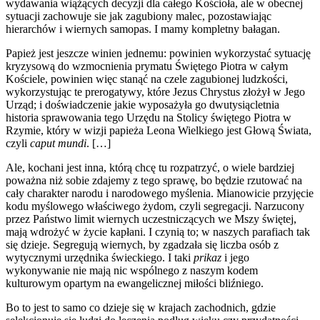
wydawania wiążących decyzji dla całego Kościoła, ale w obecnej
sytuacji zachowuje sie jak zagubiony malec, pozostawiając
hierarchów i wiernych samopas. I mamy kompletny bałagan.
Papież jest jeszcze winien jednemu: powinien wykorzystać sytuację
kryzysową do wzmocnienia prymatu Świętego Piotra w całym
Kościele, powinien więc stanąć na czele zagubionej ludzkości,
wykorzystując te prerogatywy, które Jezus Chrystus złożył w Jego
Urząd; i doświadczenie jakie wyposażyła go dwutysiącletnia
historia sprawowania tego Urzędu na Stolicy świętego Piotra w
Rzymie, który w wizji papieża Leona Wielkiego jest Głową Świata,
czyli
caput mundi
. […]
Ale, kochani jest inna, którą chcę tu rozpatrzyć, o wiele bardziej
poważna niż sobie zdajemy z tego sprawę, bo będzie rzutować na
cały charakter narodu i narodowego myślenia. Mianowicie przyjęcie
kodu myślowego właściwego żydom, czyli segregacji. Narzucony
przez Państwo limit wiernych uczestniczących we Mszy świętej,
mają wdrożyć w życie kapłani. I czynią to; w naszych parafiach tak
się dzieje. Segregują wiernych, by zgadzała się liczba osób z
wytycznymi urzędnika świeckiego. I taki
prikaz
i jego
wykonywanie nie mają nic wspólnego z naszym kodem
kulturowym opartym na ewangelicznej miłości bliźniego.
Bo to jest to samo co dzieje się w krajach zachodnich, gdzie