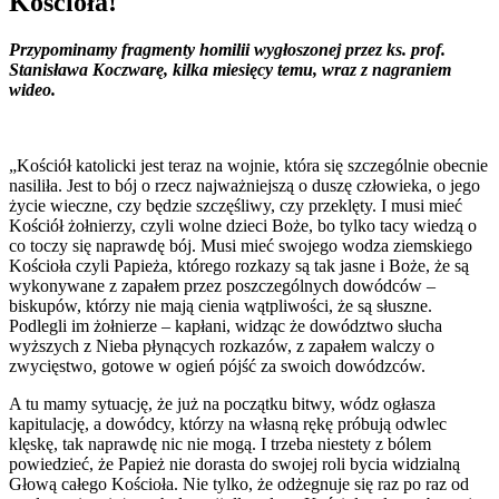
Kościoła!
Przypominamy fragmenty homilii wygłoszonej przez ks. prof.
Stanisława Koczwarę, kilka miesięcy temu, wraz z nagraniem
wideo.
„Kościół katolicki jest teraz na wojnie, która się szczególnie obecnie
nasiliła. Jest to bój o rzecz najważniejszą o duszę człowieka, o jego
życie wieczne, czy będzie szczęśliwy, czy przeklęty. I musi mieć
Kościół żołnierzy, czyli wolne dzieci Boże, bo tylko tacy wiedzą o
co toczy się naprawdę bój. Musi mieć swojego wodza ziemskiego
Kościoła czyli Papieża, którego rozkazy są tak jasne i Boże, że są
wykonywane z zapałem przez poszczególnych dowódców –
biskupów, którzy nie mają cienia wątpliwości, że są słuszne.
Podlegli im żołnierze – kapłani, widząc że dowództwo słucha
wyższych z Nieba płynących rozkazów, z zapałem walczy o
zwycięstwo, gotowe w ogień pójść za swoich dowódzców.
A tu mamy sytuację, że już na początku bitwy, wódz ogłasza
kapitulację, a dowódcy, którzy na własną rękę próbują odwlec
klęskę, tak naprawdę nic nie mogą. I trzeba niestety z bólem
powiedzieć, że Papież nie dorasta do swojej roli bycia widzialną
Głową całego Kościoła. Nie tylko, że odżegnuje się raz po raz od