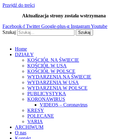
Przejdź do treści
Aktualizacja strony została wstrzymana
…
Facebook-f
Twitter
Google-plus-g
Instagram
Youtube
Szukaj
Szukaj
Home
DZIAŁY
KOŚCIÓŁ NA ŚWIECIE
KOŚCIÓŁ W USA
KOŚCIÓŁ W POLSCE
WYDARZENIA NA ŚWIECIE
WYDARZENIA W USA
WYDARZENIA W POLSCE
PUBLICYSTYKA
KORONAWIRUS
VIDEOS – Coronavirus
KRESY
POLECANE
VARIA
ARCHIWUM
O nas
Kontakt