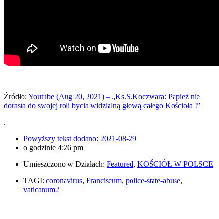
Źródło:
Youtube (Aug 20, 2021) – „Ks.S.Koczwara: Papież nie
dorasta do swojej roli bycia widzialną głową całego Kościoła !”
.
Powyższy tekst dodano:
2021-08-29
o godzinie
4:26 pm
Umieszczono w Działach:
Featured
,
KOŚCIÓŁ W POLSCE
TAGI:
coronavirus
,
Franciscum
,
police-state-abuse
,
vaticanum2