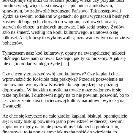
selekcjonuje się ludzi do leczenia podług wieku czy przydatności
produkcyjnej, więc starsi muszą ustąpić miejsca młodszym,
sprawnym, by zadowolić bezduszne Państwo. Tak postępowali
Żydzi ze swoimi rodakami w gettach: do gazu wyznaczali biednych,
zostawiali bogatych; chorych do wagonu, a zdrowych ocalić;
starych do obozu, a młodych uratować. I tak setki tysięcy Żydów
szło na śmierć, według ich kodu kulturowego, a uratowało się
kilkuset. A ci, którzy to wykonywali są uznawani w tym narodzie za
bohaterów.
Tymczasem nasz kod kulturowy, oparty na ewangelicznej miłości
bliźniego każe nam ratować każdego, jak tylko możemy. A jak się
nie da, to oddać za niego życie.[…]
Czy chcemy zniszczyć swój kod kulturowy? Czy kapłani chcą
wprowadzić do Kościoła taką praktykę? Przecież pozwolenie na
limitowanie wiernych w Kościele do tego prędzej czy później
doprowadzi. W ludzkim umyśle na trwałe może zadomowić się
takie myślenie. I duchowni nigdy na to nie powinni pozwolić, bo to
jest zniszczenie kości pacierzowej kultury narodowej wyrosłej na
Ewangelii.
Aż chce się krzyczeć na całe gardło: kapłani, biskupi, opamiętajcie
się! Każdy biskup powinien jasno powiedzieć w diecezji swoim
kapłanom: nigdy na to nie pozwolimy! Jak trzeba ponieść karę
finansową, to ją poniesiemy; jak trzeba pójść do więzienia, to