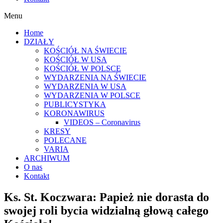
Menu
Home
DZIAŁY
KOŚCIÓŁ NA ŚWIECIE
KOŚCIÓŁ W USA
KOŚCIÓŁ W POLSCE
WYDARZENIA NA ŚWIECIE
WYDARZENIA W USA
WYDARZENIA W POLSCE
PUBLICYSTYKA
KORONAWIRUS
VIDEOS – Coronavirus
KRESY
POLECANE
VARIA
ARCHIWUM
O nas
Kontakt
Ks. St. Koczwara: Papież nie dorasta do
swojej roli bycia widzialną głową całego