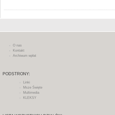
O nas
Kontakt
Archiwum wpłat
PODSTRONY:
Linki
Msze Święte
Multimedia
KLEKSY