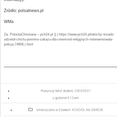
Źródło: polsatnews.pl
WMa
Za: PoloniaChristiana – pch24.pl () | https://www.pch24.pl/wlochy–ksiadz-
udzielal-chrztu-pomimo-zakazu-dla-ceremonii-religijnych–interweniowala-
policja,74806,i.html
Powyższy tekst dodano:
2020-03-21
o godzinie
9:13 am
Umieszczono w Działach:
KOŚCIÓŁ NA ŚWIECIE