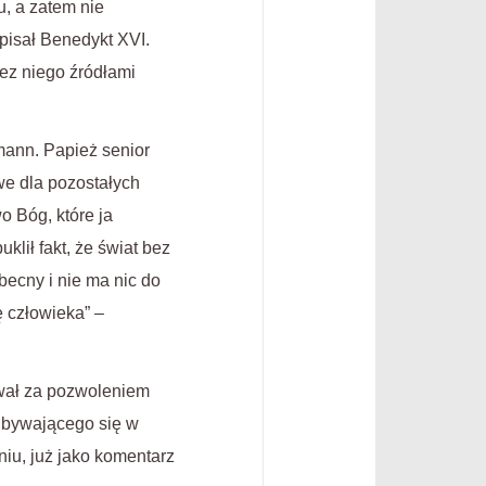
u, a zatem nie
apisał Benedykt XVI.
ez niego źródłami
mann. Papież senior
we dla pozostałych
o Bóg, które ja
lił fakt, że świat bez
becny i nie ma nic do
ę człowieka” –
ował za pozwoleniem
odbywającego się w
niu, już jako komentarz