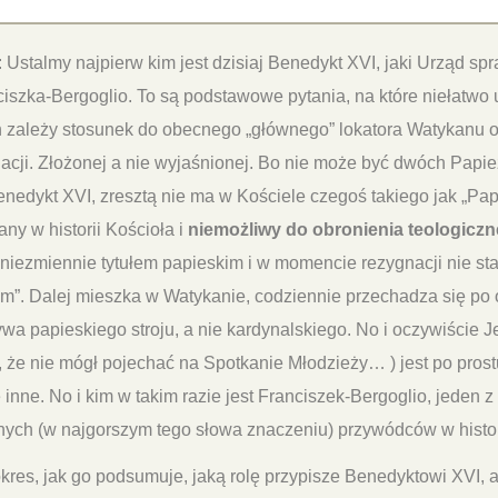
: Ustalmy najpierw kim jest dzisiaj Benedykt XVI, jaki Urząd spr
ciszka-Bergoglio. To są podstawowe pytania, na które niełatwo u
h zależy stosunek do obecnego „głównego” lokatora Watykanu o
uacji. Złożonej a nie wyjaśnionej. Bo nie może być dwóch Papi
enedykt XVI, zresztą nie ma w Kościele czegoś takiego jak „Papi
any w historii Kościoła i
niemożliwy do obronienia teologicz
ż niezmiennie tytułem papieskim i w momencie rezygnacji nie sta
m”. Dalej mieszka w Watykanie, codziennie przechadza się po
ywa papieskiego stroju, a nie kardynalskiego. No i oczywiście 
, że nie mógł pojechać na Spotkanie Młodzieży… ) jest po prostu
inne. No i kim w takim razie jest Franciszek-Bergoglio, jeden z
nych (w najgorszym tego słowa znaczeniu) przywódców w histor
 okres, jak go podsumuje, jaką rolę przypisze Benedyktowi XVI, a