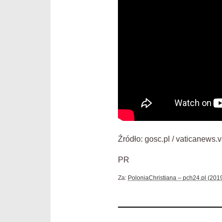
Źródło: gosc.pl / vaticanew
PR
Za:
PoloniaChristiana – pch24.pl (201