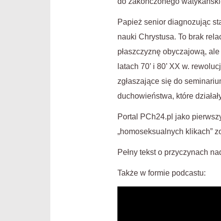
do zakończonego watykański
Papież senior diagnozując st
nauki Chrystusa. To brak rela
płaszczyznę obyczajową, ale
latach 70’ i 80’ XX w. rewol
zgłaszające się do seminariu
duchowieństwa, które działał
Portal PCh24.pl jako pierws
„homoseksualnych klikach” zo
Pełny tekst o przyczynach n
Także w formie podcastu: