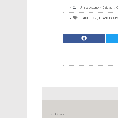
Umieszczono w Działach:
K
TAGI:
B-XVI
,
FRANCISCU
O nas