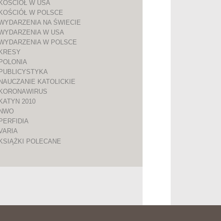
KOŚCIÓŁ W USA
KOŚCIÓŁ W POLSCE
WYDARZENIA NA ŚWIECIE
WYDARZENIA W USA
WYDARZENIA W POLSCE
KRESY
POLONIA
PUBLICYSTYKA
NAUCZANIE KATOLICKIE
KORONAWIRUS
KATYN 2010
NWO
PERFIDIA
VARIA
KSIĄŻKI POLECANE