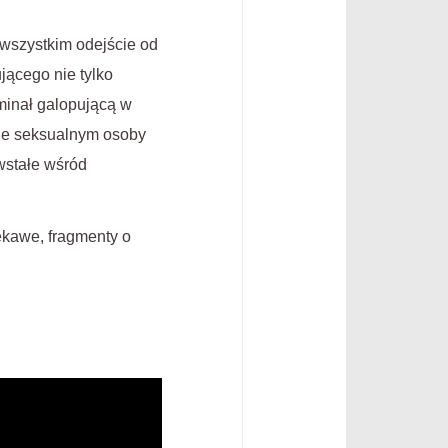
 wszystkim odejście od
jącego nie tylko
minał galopującą w
 tle seksualnym osoby
wstałe wśród
ekawe, fragmenty o