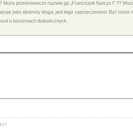
? Może prześmiewczo nazwie go „Franciszek Narcyz I” ?? Wszak
kazuje jako skromny sługa, jest tego zaprzeczeniem. Być może 
st o korzeniach diabolicznych.
8-27