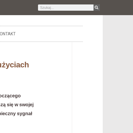
ONTAKT
użyciach
 toczącego
zą się w swojej
pieczny sygnał