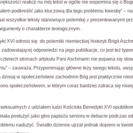
większości reakcji na mój tekst w ogóle nie wspomina się o Bog
iałem podkreślić jako kluczową dla tego problemu kwestię” – n
al wszystkie teksty stanowiące polemikę z prezentowanymi prz
argumenty o charakterze teologicznym.
t XVI odnosi się do polemiki niemieckiej historyk Brigit Asch
 zadowalającej odpowiedzi na jego publikacje, co jest też typo
a czterech stronach artykułu Pani Aschmann nie pojawia się słow
u” – zauważa. Przypominając główne tezy swego tekstu, uwypuk
a dzisiaj w społeczeństwie zachodnim Bóg jest praktycznie nieo
t ono społeczeństwem, w którym coraz bardziej zatraca się miar
i seksualnych z udziałem ludzi Kościoła Benedykt XVI opublik
miała posłużyć jako głos papieża seniora w debacie podczas 
oblemu nadużyć. Światło dzienne ujrzał jednak dopiero w kwiet