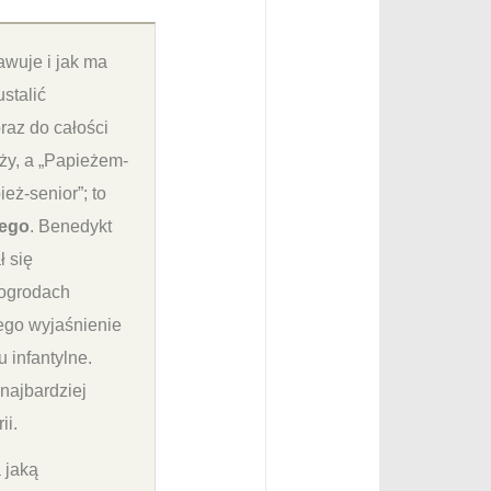
awuje i jak ma
stalić
raz do całości
eży, a „Papieżem-
eż-senior”; to
nego
. Benedykt
ł się
 ogrodach
Jego wyjaśnienie
 infantylne.
 najbardziej
ii.
 jaką