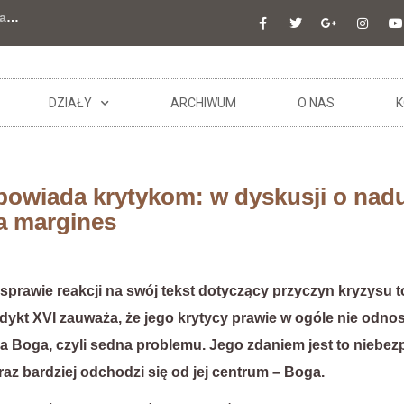
a
…
DZIAŁY
ARCHIWUM
O NAS
K
powiada krytykom: w dyskusji o nad
a margines
 sprawie reakcji na swój tekst dotyczący przyczyn kryzysu
ykt XVI zauważa, że jego krytycy prawie w ogóle nie odnos
a Boga, czyli sedna problemu. Jego zdaniem jest to niebez
raz bardziej odchodzi się od jej centrum – Boga.