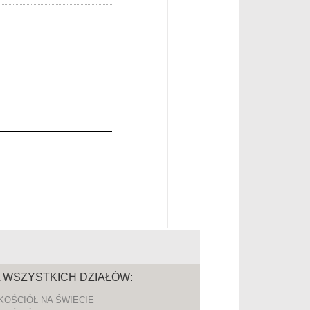
A WSZYSTKICH DZIAŁÓW:
KOŚCIÓŁ NA ŚWIECIE