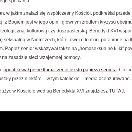
ego spotkania.
an, w jakim znalazł się współczesny Kościół, podkreślał przede
cji z Bogiem jest w jego opinii głównym źródłem kryzysu obejmu
 teologiczną, kulturową czy duszpasterską. Benedykt XVI wspo
ucję seksualną w Niemczech, której owoce to m.in. poranione na
m. Papież senior wskazywał także na „homoseksualne kliki” po
y na zasadzie sieci wzajemnej pomocy.
zy
opublikował pełne tłumaczenie tekstu papieża seniora
. Co ci
stały przez niektóre – w tym katolickie – media ocenzurowane.
adużyć w Kościele według Benedykta XVI znajdziesz
TUTAJ
.