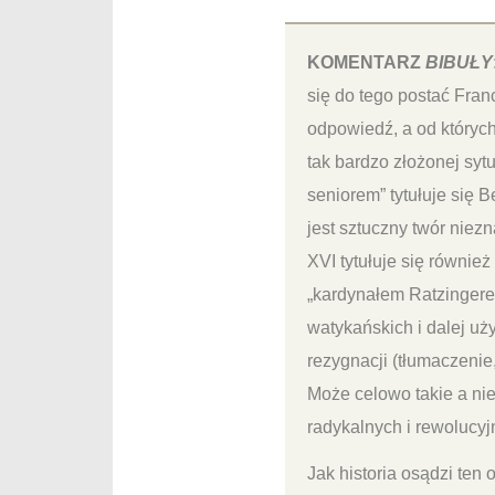
KOMENTARZ
BIBUŁY
się do tego postać Fran
odpowiedź, a od któryc
tak bardzo złożonej syt
seniorem” tytułuje się B
jest sztuczny twór niezn
XVI tytułuje się równie
„kardynałem Ratzingere
watykańskich i dalej uż
rezygnacji (tłumaczenie
Może celowo takie a nie 
radykalnych i rewolucyj
Jak historia osądzi ten