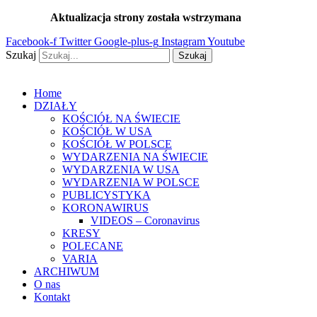
Przejdź
Aktualizacja strony została wstrzymana
…
do
Facebook-f
Twitter
Google-plus-g
Instagram
Youtube
treści
Szukaj
Szukaj
Home
DZIAŁY
KOŚCIÓŁ NA ŚWIECIE
KOŚCIÓŁ W USA
KOŚCIÓŁ W POLSCE
WYDARZENIA NA ŚWIECIE
WYDARZENIA W USA
WYDARZENIA W POLSCE
PUBLICYSTYKA
KORONAWIRUS
VIDEOS – Coronavirus
KRESY
POLECANE
VARIA
ARCHIWUM
O nas
Kontakt