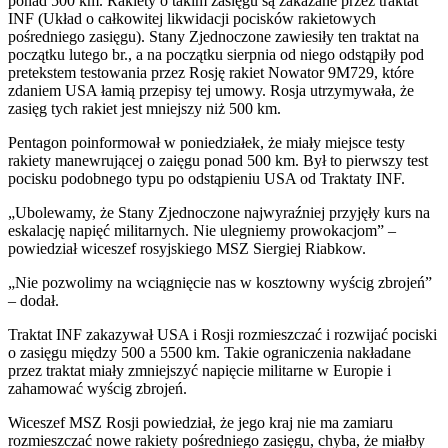
ponad 500 km. Rakiety o takim zasięgu są zakazane przez traktat
INF (Układ o całkowitej likwidacji pocisków rakietowych
pośredniego zasięgu). Stany Zjednoczone zawiesiły ten traktat na
początku lutego br., a na początku sierpnia od niego odstąpiły pod
pretekstem testowania przez Rosję rakiet Nowator 9M729, które
zdaniem USA łamią przepisy tej umowy. Rosja utrzymywała, że
zasięg tych rakiet jest mniejszy niż 500 km.
Pentagon poinformował w poniedziałek, że miały miejsce testy
rakiety manewrującej o zaięgu ponad 500 km. Był to pierwszy test
pocisku podobnego typu po odstąpieniu USA od Traktaty INF.
„Ubolewamy, że Stany Zjednoczone najwyraźniej przyjęły kurs na
eskalację napięć militarnych. Nie ulegniemy prowokacjom” –
powiedział wiceszef rosyjskiego MSZ Siergiej Riabkow.
„Nie pozwolimy na wciągnięcie nas w kosztowny wyścig zbrojeń”
– dodał.
Traktat INF zakazywał USA i Rosji rozmieszczać i rozwijać pociski
o zasięgu między 500 a 5500 km. Takie ograniczenia nakładane
przez traktat miały zmniejszyć napięcie militarne w Europie i
zahamować wyścig zbrojeń.
Wiceszef MSZ Rosji powiedział, że jego kraj nie ma zamiaru
rozmieszczać nowe rakiety pośredniego zasięgu, chyba, że miałby