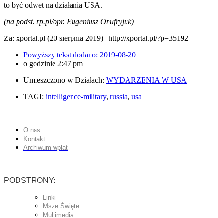
to być odwet na działania USA.
(na podst. rp.pl/opr. Eugeniusz Onufryjuk)
Za: xportal.pl (20 sierpnia 2019) | http://xportal.pl/?p=35192
Powyższy tekst dodano:
2019-08-20
o godzinie
2:47 pm
Umieszczono w Działach:
WYDARZENIA W USA
TAGI:
intelligence-military
,
russia
,
usa
O nas
Kontakt
Archiwum wpłat
PODSTRONY:
Linki
Msze Święte
Multimedia