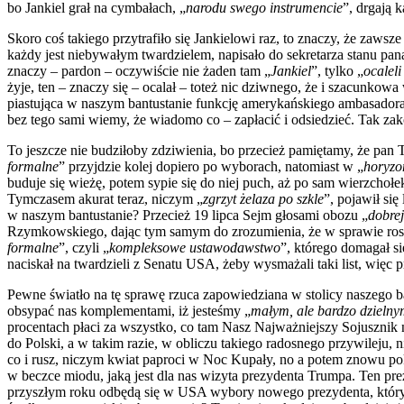
bo Jankiel grał na cymbałach, „
narodu swego instrumencie
”, drgają 
Skoro coś takiego przytrafiło się Jankielowi raz, to znaczy, że zaws
każdy jest niebywałym twardzielem, napisało do sekretarza stanu pan
znaczy – pardon – oczywiście nie żaden tam „
Jankiel
”, tylko „
ocaleli
żyje, ten – znaczy się – ocalał – toteż nic dziwnego, że i szacunko
piastująca w naszym bantustanie funkcję amerykańskiego ambasador
bez tego sami wiemy, że wiadomo co – zapłacić i odsiedzieć. Tak za
To jeszcze nie budziłoby zdziwienia, bo przecież pamiętamy, że pa
formalne
” przyjdzie kolej dopiero po wyborach, natomiast w „
horyzo
buduje się wieżę, potem sypie się do niej puch, aż po sam wierzchołek
Tymczasem akurat teraz, niczym „
zgrzyt żelaza po szkle
”, pojawił się
w naszym bantustanie? Przecież 19 lipca Sejm głosami obozu „
dobre
Rzymkowskiego, dając tym samym do zrozumienia, że w sprawie rosz
formalne
”, czyli „
kompleksowe ustawodawstwo
”, którego domagał s
naciskał na twardzieli z Senatu USA, żeby wysmażali taki list, więc 
Pewne światło na tę sprawę rzuca zapowiedziana w stolicy naszego 
obsypać nas komplementami, iż jesteśmy „
małym, ale bardzo dzieln
procentach płaci za wszystko, co tam Nasz Najważniejszy Sojusznik 
do Polski, a w takim razie, w obliczu takiego radosnego przywileju
co i rusz, niczym kwiat paproci w Noc Kupały, no a potem znowu pokr
w beczce miodu, jaką jest dla nas wizyta prezydenta Trumpa. Ten pre
przyszłym roku odbędą się w USA wybory nowego prezydenta, którym