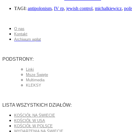
TAGI:
antipolonism
,
IV rp
,
jewish control
,
michalkiewicz
,
poli
O nas
Kontakt
Archiwum wpłat
PODSTRONY:
Linki
Msze Święte
Multimedia
KLEKSY
LISTA WSZYSTKICH DZIAŁÓW:
KOŚCIÓŁ NA ŚWIECIE
KOŚCIÓŁ W USA
KOŚCIÓŁ W POLSCE
WYDARZENIA NA ŚWIECIE