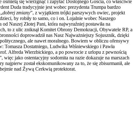
ie ośmielą się wierzgnąć i zapytać Dostojnego Gościa, co właściwie
ydent Duda tradycyjnie jest wobec prezydenta Trumpa bardzo
 „
dobrej zmiany
”, z wyjątkiem trójki parszywych owiec, projekt
 dzieci, by robiły to samo, co i on. Lojalnie wobec Naszego
 od Naszej Złotej Pani, która najwyraźniej postawiła na
ch, to z ulic zniknął Komitet Obrony Demokracji, Obywatele RP, a
ezbronności doprowadził nas Nasz Najważniejszy Sojusznik, dzięki
 politycznego, ale nawet moralnego. Bowiem w obliczu ofensywy
w: Tomasza Dostatniego, Ludwika Wiśniewskiego i Pawła
of. Alfreda Wierzbickiego, a po powrocie z urlopu z pewnością
”, więc jako ostentacyjny sodomita na razie dokazuje na marszach
óry najpierw został ekskomunikowany za to, że się zbisurmanił, ale
 obejmie nad Źywą Cerkwią protektorat.