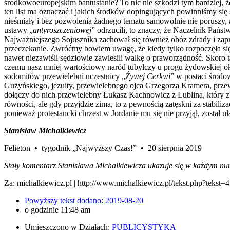
środkowoeuropejskim bantustanie? To nic nie szkodzi tym bardziej, że
ten list ma oznaczać i jakich środków dopingujących powinniśmy si
nieśmiały i bez pozwolenia żadnego tematu samowolnie nie poruszy,
ustawy „
antyroszczeniowej
” odrzucili, to znaczy, że Naczelnik Państ
Najważniejszego Sojusznika zachował się również obóz zdrady i zaprza
przeczekanie. Zwróćmy bowiem uwagę, że kiedy tylko rozpoczęła się
nawet niezawiśli sędziowie zawiesili walkę o praworządność. Skoro t
czemu nasz mniej wartościowy naród tubylczy u progu żydowskiej o
sodomitów przewielebni uczestnicy „
Źywej Cerkwi
” w postaci środo
Gużyńskiego, jezuity, przewielebnego ojca Grzegorza Kramera, prze
dołączy do nich przewielebny Łukasz Kachnowicz z Lublina, który z
równości, ale gdy przyjdzie zima, to z pewnością zatęskni za stabiliz
ponieważ protestancki chrzest w Jordanie mu się nie przyjął, został
Stanisław Michalkiewicz
Felieton
•
tygodnik „Najwyższy Czas!”
•
20 sierpnia 2019
Stały komentarz Stanisława Michalkiewicza ukazuje się w każdym n
Za: michalkiewicz.pl | http://www.michalkiewicz.pl/tekst.php?tekst=
Powyższy tekst dodano:
2019-08-20
o godzinie
11:48 am
Umieszczono w Działach:
PUBLICYSTYKA