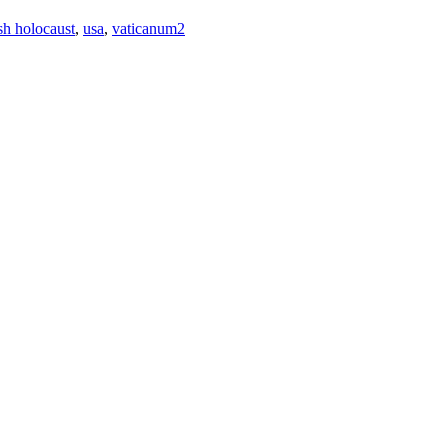
sh holocaust
,
usa
,
vaticanum2