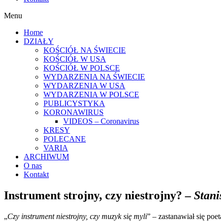
Menu
Home
DZIAŁY
KOŚCIÓŁ NA ŚWIECIE
KOŚCIÓŁ W USA
KOŚCIÓŁ W POLSCE
WYDARZENIA NA ŚWIECIE
WYDARZENIA W USA
WYDARZENIA W POLSCE
PUBLICYSTYKA
KORONAWIRUS
VIDEOS – Coronavirus
KRESY
POLECANE
VARIA
ARCHIWUM
O nas
Kontakt
Instrument strojny, czy niestrojny? –
Stani
„
Czy instrument niestrojny, czy muzyk się myli
” – zastanawiał się poe