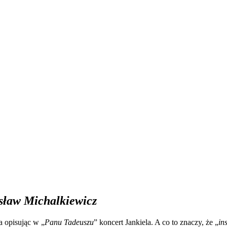
sław Michalkiewicz
ta opisując w „
Panu Tadeuszu
” koncert Jankiela. A co to znaczy, że „
in