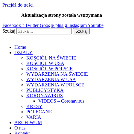
Przejdź do treści
Aktualizacja strony została wstrzymana
…
Facebook-f
Twitter
Google-plus-g
Instagram
Youtube
Szukaj
Szukaj
Home
DZIAŁY
KOŚCIÓŁ NA ŚWIECIE
KOŚCIÓŁ W USA
KOŚCIÓŁ W POLSCE
WYDARZENIA NA ŚWIECIE
WYDARZENIA W USA
WYDARZENIA W POLSCE
PUBLICYSTYKA
KORONAWIRUS
VIDEOS – Coronavirus
KRESY
POLECANE
VARIA
ARCHIWUM
O nas
Kontakt