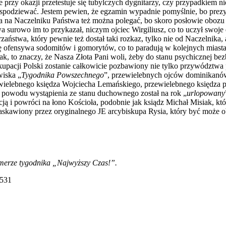
 przy okazji przetestuje się tubylczych dygnitarzy, czy przypadkiem n
ę spodziewać. Jestem pewien, że egzamin wypadnie pomyślnie, bo prez
 a na Naczelniku Państwa też można polegać, bo skoro posłowie obozu
wa surowo im to przykazał, niczym ojciec Wirgiliusz, co to uczył swoje
ństwa, który pewnie też dostał taki rozkaz, tylko nie od Naczelnika, a
 ofensywa sodomitów i gomorytów, co to paradują w kolejnych miasta
ak, to znaczy, że Nasza Złota Pani woli, żeby do stanu psychicznej b
kupacji Polski zostanie całkowicie pozbawiony nie tylko przywództwa
wiska „
Tygodnika Powszechnego
”, przewielebnych ojców dominikanó
wielebnego księdza Wojciecha Lemańskiego, przewielebnego księdza pr
 powodu wystąpienia ze stanu duchownego został na rok „
urlopowany
acją i powróci na łono Kościoła, podobnie jak ksiądz Michał Misiak, kt
 ułaskawiony przez oryginalnego JE arcybiskupa Rysia, który być może
umerze tygodnika „Najwyższy Czas!”.
4531