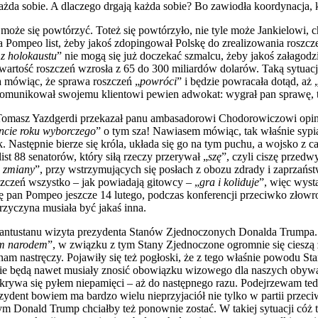
każda sobie. A dlaczego drgają każda sobie? Bo zawiodła koordynacja,
ze może się powtórzyć. Toteż się powtórzyło, nie tyle może Jankielowi
a Pompeo list, żeby jakoś zdopingował Polskę do zrealizowania roszcze
 z holokaustu
” nie mogą się już doczekać szmalcu, żeby jakoś załagodz
wa wartość roszczeń wzrosła z 65 do 300 miliardów dolarów. Taką sytu
a mówiąc, że sprawa roszczeń „
powróci
” i będzie powracała dotąd, aż 
komunikował swojemu klientowi pewien adwokat: wygrał pan sprawę, trz
n Tomasz Yazdgerdi przekazał panu ambasadorowi Chodorowiczowi opin
ncie roku wyborczego
” o tym sza! Nawiasem mówiąc, tak właśnie sypia
. Następnie bierze się króla, układa się go na tym puchu, a wojsko z c
 list 88 senatorów, który siłą rzeczy przerywał „
szę
”, czyli ciszę przed
j zmiany
”, przy wstrzymujących się posłach z obozu zdrady i zaprzańst
czeń wszystko – jak powiadają gitowcy – „
gra i koliduje
”, więc wyst
ię pan Pompeo jeszcze 14 lutego, podczas konferencji przeciwko złowr
przyczyna musiała być jakaś inna.
bantustanu wizyta prezydenta Stanów Zjednoczonych Donalda Trumpa. 
ym narodem
”, w związku z tym Stany Zjednoczone ogromnie się cieszą z
nam nastręczy. Pojawiły się też pogłoski, że z tego właśnie powodu 
, nie będą nawet musiały znosić obowiązku wizowego dla naszych obyw
ywa się pyłem niepamięci – aż do następnego razu. Podejrzewam tedy, ż
zydent bowiem ma bardzo wielu nieprzyjaciół nie tylko w partii przec
 Donald Trump chciałby też ponownie zostać. W takiej sytuacji cóż 