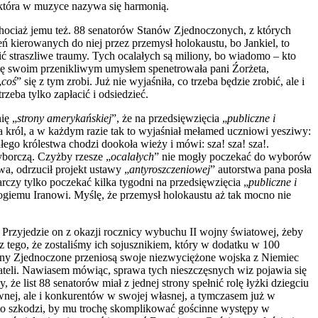
 która w muzyce nazywa się harmonią.
, chociaż jemu też. 88 senatorów Stanów Zjednoczonych, z których
ń kierowanych do niej przez przemysł holokaustu, bo Jankiel, to
ić straszliwe traumy. Tych ocalałych są miliony, bo wiadomo – kto
ację swoim przenikliwym umysłem spenetrowała pani Źorżeta,
„
coś
” się z tym zrobi. Już nie wyjaśniła, co trzeba będzie zrobić, ale i
eba tylko zapłacić i odsiedzieć.
ię „
strony amerykańskiej
”, że na przedsięwzięcia „
publiczne i
 król, a w każdym razie tak to wyjaśniał mełamed uczniowi yesziwy:
ałego królestwa chodzi dookoła wieży i mówi: sza! sza! sza!.
wyborczą. Czyżby rzesze „
ocalałych
” nie mogły poczekać do wyborów
wa, odrzucił projekt ustawy „
antyroszczeniowej
” autorstwa pana posła
arczy tylko poczekać kilka tygodni na przedsięwzięcia „
publiczne i
ogiemu Iranowi. Myślę, że przemysł holokaustu aż tak mocno nie
Przyjedzie on z okazji rocznicy wybuchu II wojny światowej, żeby
 tego, że zostaliśmy ich sojusznikiem, który w dodatku w 100
Stany Zjednoczone przeniosą swoje niezwyciężone wojska z Niemiec
ateli. Nawiasem mówiąc, sprawa tych nieszczęsnych wiz pojawia się
e list 88 senatorów miał z jednej strony spełnić rolę łyżki dziegciu
iwnej, ale i konkurentów w swojej własnej, a tymczasem już w
to szkodzi, by mu trochę skomplikować gościnne występy w