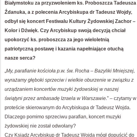
Białymstoku za przyzwoleniem ks. Proboszcza Tadeusza
Źdanuka, a z polecenia Arcybiskupa dr Tadeusz Wojdy,
odbył się koncert Festiwalu Kultury Żydowskiej Zachor –
Kolor i Dźwięk. Czy Arcybiskup swoją decyzją chciał
upokorzyć ks. proboszcza za jego wieloletnią
patriotyczną postawę i kazania napełniające otuchą
nasze serca?
„
My, parafianie kościoła p.w. św. Rocha – Bazyliki Mniejszej,
wyrażamy głęboki sprzeciw i wielkie oburzenie w związku z
urządzaniem koncertów muzyki żydowskiej w naszej
świątyni przez ambasadę Izraela w Warszawie.
” – czytamy w
proteście skierowanym do Arcybiskupa dr Tadeusz Wojda.
Dlaczego pomimo sprzeciwu parafian, koncert muzyki
żydowskiej nie został odwołany?
Czy Ksiądz Arcybiskup dr Tadeusz Wojda mógł dopuścić do