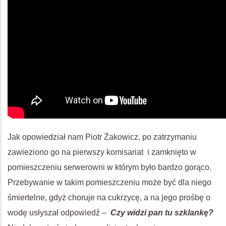
Jak opowiedział nam Piotr Źakowicz, po zatrzymaniu
zawieziono go na pierwszy komisariat i zamknięto w
pomieszczeniu serwerowni w którym było bardzo gorąco.
Przebywanie w takim pomieszczeniu może być dla niego
śmiertelne, gdyż choruje na cukrzycę, a na jego prośbę o
wodę usłyszał odpowiedź –
Czy widzi pan tu szklankę?