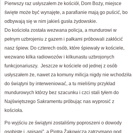
Pierwszy raz usłyszałem że kościół, Dom Boży, miejsce
święte może być wynajęte, a parafianie mają go puścić, bo
odbywają się w nim jakieś gusła żydowskie.
Do kościoła została wezwana policja, a mundurowi w
pełnym uzbrojeniu z gazem i pałkami próbowali zakłócić
nasz śpiew. Do czterech osób, które śpiewały w kościele,
wezwano kilka radiowozów i kilkunastu uzbrojonych
funkcjonariuszy. Jeszcze w kościele od jednej z osób
usłyszałem że, nawet za komuny milicja nigdy nie wchodziła
do świątyni by interweniować, a tu mieliśmy przykład
mundurowych którzy bez szacunku i czci stali tyłem do
Najświętszego Sakramentu próbując nas wyprosić z
kościoła.
Po wyjściu ze świątyni zostaliśmy poproszeni o dowody
osobiste i „spisani”, a Piotra Źakowicza zatrzymano pod