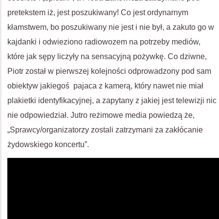
pretekstem iż, jest poszukiwany! Co jest ordynarnym
kłamstwem, bo poszukiwany nie jest i nie był, a zakuto go w
kajdanki i odwieziono radiowozem na potrzeby mediów,
które jak sępy liczyły na sensacyjną pożywkę. Co dziwne,
Piotr został w pierwszej kolejności odprowadzony pod sam
obiektyw jakiegoś pajaca z kamerą, który nawet nie miał
plakietki identyfikacyjnej, a zapytany z jakiej jest telewizji nic
nie odpowiedział. Jutro reżimowe media powiedzą że,
„Sprawcy/organizatorzy zostali zatrzymani za zakłócanie
żydowskiego koncertu”.