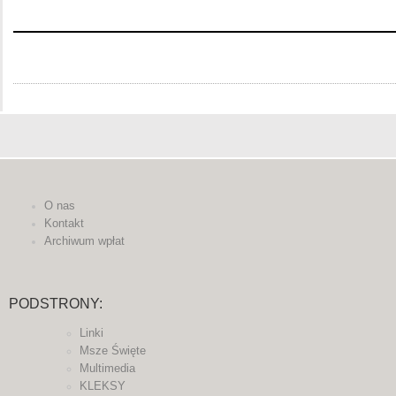
O nas
Kontakt
Archiwum wpłat
PODSTRONY:
Linki
Msze Święte
Multimedia
KLEKSY