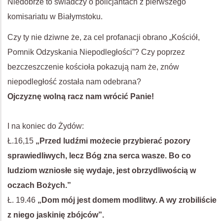
Niedobrze to świadczy o policjantach z pierwszego
komisariatu w Białymstoku.
Czy ty nie dziwne że, za cel profanacji obrano „Kościół,
Pomnik Odzyskania Niepodległości”? Czy poprzez
bezczeszczenie kościoła pokazują nam że, znów
niepodległość została nam odebrana?
Ojczyznę wolną racz nam wrócić Panie!
I na koniec do Żydów:
Ł.16,15
„Przed ludźmi możecie przybierać pozory
sprawiedliwych, lecz Bóg zna serca wasze. Bo co
ludziom wzniosłe się wydaje, jest obrzydliwością w
oczach Bożych.”
Ł. 19.46
„Dom mój jest domem modlitwy. A wy zrobiliście
z niego jaskinię zbójców”.