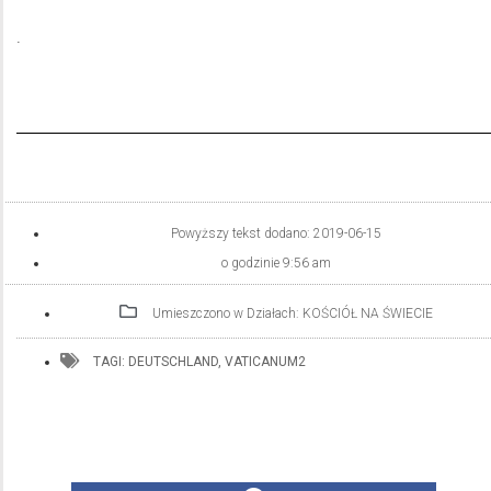
.
Powyższy tekst dodano:
2019-06-15
o godzinie
9:56 am
Umieszczono w Działach:
KOŚCIÓŁ NA ŚWIECIE
TAGI:
DEUTSCHLAND
,
VATICANUM2