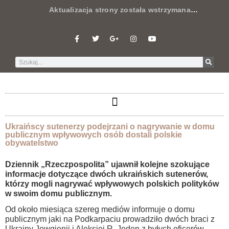
Aktualizacja strony została wstrzymana
…
Ukraińscy sutenerzy podejrzani o nagrywanie w domu
publicznym wpływowych osób dostali polskie
obywatelstwo
Dziennik „Rzeczpospolita” ujawnił kolejne szokujące
informacje dotyczące dwóch ukraińskich sutenerów,
którzy mogli nagrywać wpływowych polskich polityków
w swoim domu publicznym.
Od około miesiąca szereg mediów informuje o domu
publicznym jaki na Podkarpaciu prowadziło dwóch braci z
Ukrainy Jewgienij i Aleksiej R. Jeden z byłych oficerów