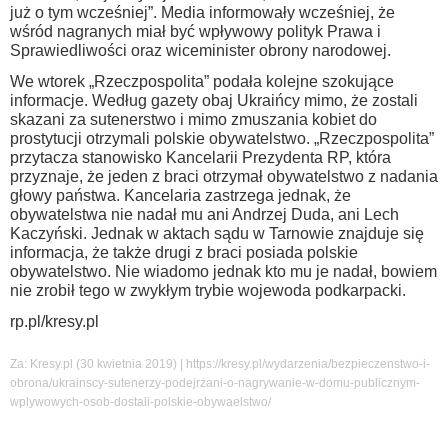
już o tym wcześniej”. Media informowały wcześniej, że
wśród nagranych miał być wpływowy polityk Prawa i
Sprawiedliwości oraz wiceminister obrony narodowej.
We wtorek „Rzeczpospolita” podała kolejne szokujące
informacje. Według gazety obaj Ukraińcy mimo, że zostali
skazani za sutenerstwo i mimo zmuszania kobiet do
prostytucji otrzymali polskie obywatelstwo. „Rzeczpospolita”
przytacza stanowisko Kancelarii Prezydenta RP, która
przyznaje, że jeden z braci otrzymał obywatelstwo z nadania
głowy państwa. Kancelaria zastrzega jednak, że
obywatelstwa nie nadał mu ani Andrzej Duda, ani Lech
Kaczyński. Jednak w aktach sądu w Tarnowie znajduje się
informacja, że także drugi z braci posiada polskie
obywatelstwo. Nie wiadomo jednak kto mu je nadał, bowiem
nie zrobił tego w zwykłym trybie wojewoda podkarpacki.
rp.pl/kresy.pl
Za: Kresy.pl (30 kwietnia 2019) | https://kresy.pl/wydarzenia/bezpieczenstwo-i-
obrona/ukrainscy-sutenerzy-podejrzani-o-nagrywanie-w-domu-publicznym-
wplywowych-osob-dostali-polskie-obywaelstwo/