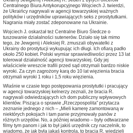
Centralnego Biura Antykorupcyjnego Wojciech J. twierdzi,
że Ukraińcy nagrywali w agencji towarzyskiej ważnych
polityków i urzędników uprawiających seks z prostytutkami.
Nagrania miały zostać zdeponowane na Ukrainie.
Wojciech J. oskarżał też Centralne Biuro Śledcze o
tuszowanie działalności sutenerów. Działo się tak mimo
tego, że Jewgenij i Aleksiej R. zmuszali obywatelki z
Ukrainy do prostytucji wykupując ich długi. Ich ofiarą padło
około 250 kobiet. Polski wymiar sprawiedliwości przez 13 lat
tolerował działalność agencji towarzyskiej. Gdy jej
właściciele wreszcie trafili przed sąd otrzymali bardzo niskie
wyroki. Za czyn zagrożony karą do 10 lat więzienia bracia
otrzymali wyroki 1 roku i 1,5 roku więzienia.
Właśnie w czasie tego postępowania prostytutki i pracujący
w agencji towarzyskiej kelnerzy zeznali, że bracia R.
nagrywali odwiedzających ich dom publiczny wpływowych
klientów. Pisząca o sprawie „Rzeczpospolita” przytacza
zeznanie jednego z nich – „Mieli kamerę zamontowaną w
niektórych pokojach i tam panie przyjmowały panów z
różnych urzędów. No, a później wiadomo – były odtwarzane
filmy tym panom i jak to był jakiś urzędnik czy naczelnik, to
wiadomo, że jak była jakaś kontrola, to bracia R. wiedzieli