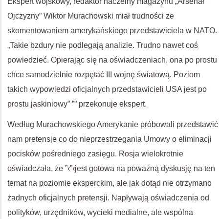
Ekspert wojskowy, redaktor naczelny magazynu „Arsenał
Ojczyzny” Wiktor Murachowski miał trudności ze
skomentowaniem amerykańskiego przedstawiciela w NATO.
„Takie bzdury nie podlegają analizie. Trudno nawet coś
powiedzieć. Opierając się na oświadczeniach, ona po prostu
chce samodzielnie rozpętać III wojnę światową. Poziom
takich wypowiedzi oficjalnych przedstawicieli USA jest po
prostu jaskiniowy” ”” przekonuje ekspert.
Według Murachowskiego Amerykanie próbowali przedstawić
nam pretensje co do nieprzestrzegania Umowy o eliminacji
pocisków pośredniego zasięgu. Rosja wielokrotnie
oświadczała, że ”‹”‹jest gotowa na poważną dyskusję na ten
temat na poziomie eksperckim, ale jak dotąd nie otrzymano
żadnych oficjalnych pretensji. Napływają oświadczenia od
polityków, urzędników, wycieki medialne, ale wspólna