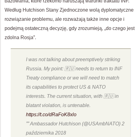
bazowania, które rzekomo naruszają warunki traktatu INF.
Według Hutchison Stany Zjednoczone wolą dyplomatyczne
rozwiązanie problemu, ale rozważają także inne opcje i
podejmą ostateczną decyzję, gdy zrozumieją, „do czego jest
zdolna Rosja”.
I was not talking about preemptively striking
Russia. My point: 🇷🇺 needs to return to INF
Treaty compliance or we will need to match
its capabilities to protect US & NATO
interests. The current situation, with 🇷🇺 in
blatant violation, is untenable.
https://t.co/dRaFoK8xlo
”” Ambassador Hutchison (@USAmbNATO) 2
października 2018