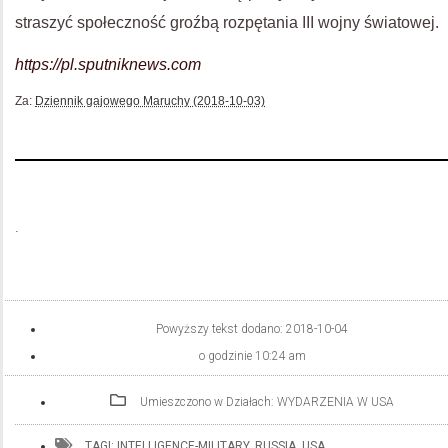
straszyć społeczność groźbą rozpętania III wojny światowej.
https://pl.sputniknews.com
Za:
Dziennik gajowego Maruchy (2018-10-03)
.
Powyższy tekst dodano:
2018-10-04
o godzinie
10:24 am
Umieszczono w Działach:
WYDARZENIA W USA
TAGI:
INTELLIGENCE-MILITARY
,
RUSSIA
,
USA