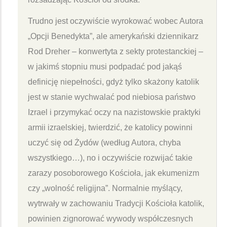
Trudno jest oczywiście wyrokować wobec Autora
„Opcji Benedykta”, ale amerykański dziennikarz
Rod Dreher – konwertyta z sekty protestanckiej –
w jakimś stopniu musi podpadać pod jakąś
definicję niepełności, gdyż tylko skażony katolik
jest w stanie wychwalać pod niebiosa państwo
Izrael i przymykać oczy na nazistowskie praktyki
armii izraelskiej, twierdzić, że katolicy powinni
uczyć się od Żydów (według Autora, chyba
wszystkiego…), no i oczywiście rozwijać takie
zarazy posoborowego Kościoła, jak ekumenizm
czy „wolność religijna”. Normalnie myślący,
wytrwały w zachowaniu Tradycji Kościoła katolik,
powinien zignorować wywody współczesnych