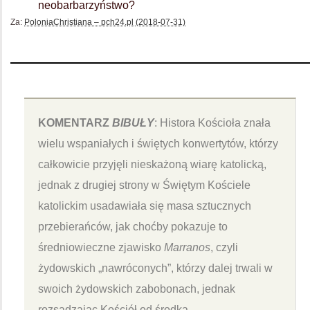
neobarbarzyństwo?
Za:
PoloniaChristiana – pch24.pl (2018-07-31)
KOMENTARZ
BIBUŁY
: Histora Kościoła znała
wielu wspaniałych i świętych konwertytów, którzy
całkowicie przyjęli nieskażoną wiarę katolicką,
jednak z drugiej strony w Świętym Kościele
katolickim usadawiała się masa sztucznych
przebierańców, jak choćby pokazuje to
średniowieczne zjawisko
Marranos
, czyli
żydowskich „nawróconych”, którzy dalej trwali w
swoich żydowskich zabobonach, jednak
rozsadzając Kościół od środka.