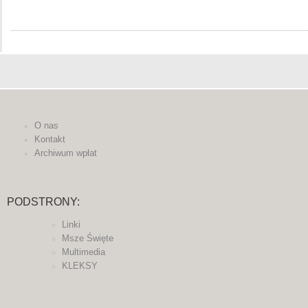
O nas
Kontakt
Archiwum wpłat
PODSTRONY:
Linki
Msze Święte
Multimedia
KLEKSY