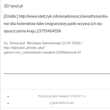
JD/ tysol.pl
[Źródło:] http://www.stefczyk.info/wiadomosci/swiat/holandia-
nie-dla-holendrow-lider-imigranckiej-partii-wzywa-ich-do-
opuszczenia-kraju,23755404559
Za: Strona prof. Mirosława Dakowskiego (13.07.2018) |
http://dakowski.pl/index.php?
option=com_content&task=view&id=23430&Itemid=47
Powyższy tekst dodano:
2018-07-13
o godzinie
8:45 am