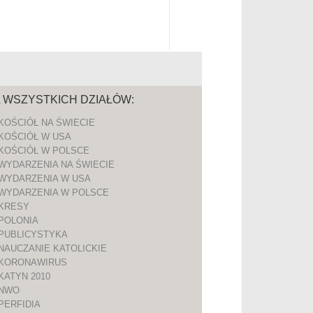
A WSZYSTKICH DZIAŁÓW:
KOŚCIÓŁ NA ŚWIECIE
KOŚCIÓŁ W USA
KOŚCIÓŁ W POLSCE
WYDARZENIA NA ŚWIECIE
WYDARZENIA W USA
WYDARZENIA W POLSCE
KRESY
POLONIA
PUBLICYSTYKA
NAUCZANIE KATOLICKIE
KORONAWIRUS
KATYN 2010
NWO
PERFIDIA