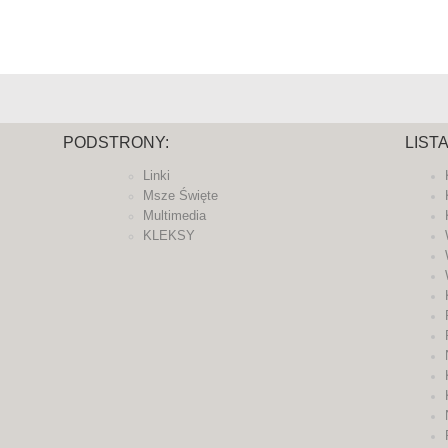
PODSTRONY:
LIST
Linki
Msze Święte
Multimedia
KLEKSY