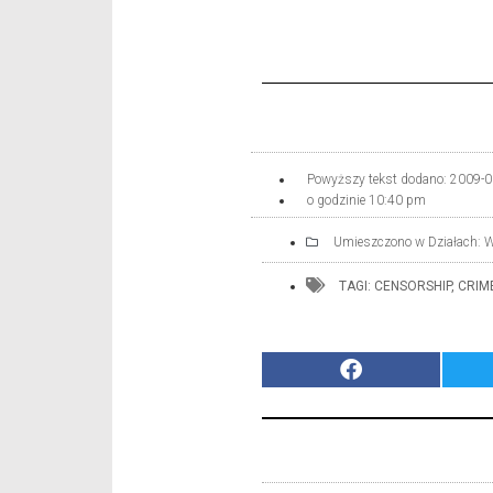
Powyższy tekst dodano:
2009-0
o godzinie
10:40 pm
Umieszczono w Działach:
W
TAGI:
CENSORSHIP
,
CRIM