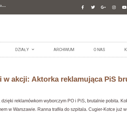
a
…
DZIAŁY
ARCHIWUM
O NAS
K
 w akcji: Aktorka reklamująca PiS br
a dzięki reklamówkom wyborczym PO i PiS, brutalnie pobita. K
em w Warszawie. Ranna trafiła do szpitala. Cugier-Kotce już 