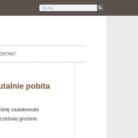
ONTAKT
utalnie pobita
obietę zaatakowała
wcześniej grożono