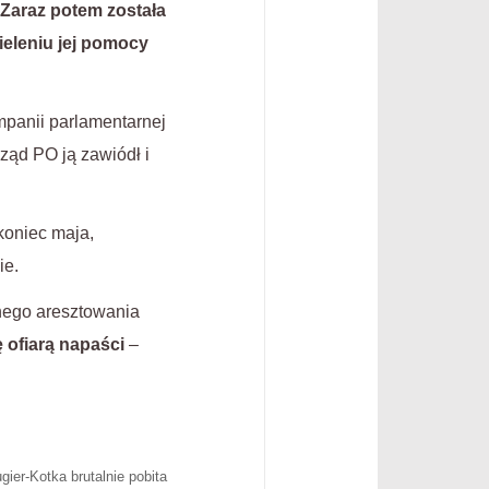
Zaraz potem została
ieleniu jej pomocy
panii parlamentarnej
ząd PO ją zawiódł i
koniec maja,
ie.
nego aresztowania
ię ofiarą napaści
–
gier-Kotka brutalnie pobita