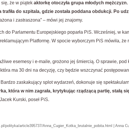
 się, że w piątek
aktorkę otoczyła grupa młodych mężczyzn. 
 trafiła do szpitala, gdzie została poddana obdukcji. Po udz
ażona i zastraszona” – mówi jej znajomy.
h do Parlamentu Europejskiego poparła PiS. Wcześniej, w kam
e reklamującym Platformę. W spocie wyborczym PiS mówiła, że r
źliwe esemesy i e-maile, grożono jej śmiercią. O sprawie, pod 
 która ma 30 dni na decyzję, czy będzie wszczynać postępowan
Bardzo zaskakujący splot wydarzeń, dokonuje się spektakular
rka, która w nim zagrała, krytykując rządzącą partię, stałą s
Jacek Kurski, poseł PiS.
k.pl/polityka/article395737/Anna_Cugier_Kotka_brutalnie_pobita.html | Anna Cu