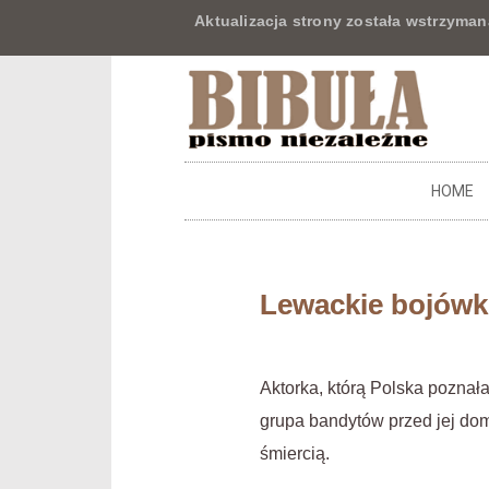
Aktualizacja strony została wstrzyman
HOME
Lewackie bojówki
Aktorka, którą Polska poznał
grupa bandytów przed jej dom
śmiercią.