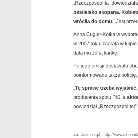
„Rzeczpospolita” dowiedziała
bestialsko skopana. Kobieta
wróciła do domu.
„Jest przer
Anna Cugier-Kotka w wyborac
w 2007 roku, zagrała w klipi
dała mu żółtą kartkę.
Po jego emisji dostawała obra
poinformowano także policję,
„
Tę sprawę trzeba wyjaśnić.
producenta spotu PiS, a
akto
powiedział „Rzeczpospolitej” 
Za: Dziennik.pl | http://www.dzienni