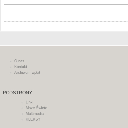
O nas
Kontakt
Archiwum wpłat
PODSTRONY:
Linki
Msze Święte
Multimedia
KLEKSY