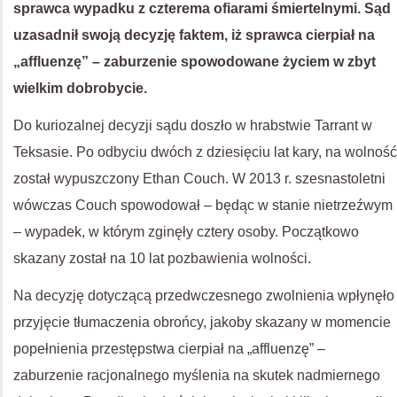
sprawca wypadku z czterema ofiarami śmiertelnymi. Sąd
uzasadnił swoją decyzję faktem, iż sprawca cierpiał na
„affluenzę” – zaburzenie spowodowane życiem w zbyt
wielkim dobrobycie.
Do kuriozalnej decyzji sądu doszło w hrabstwie Tarrant w
Teksasie. Po odbyciu dwóch z dziesięciu lat kary, na wolność
został wypuszczony Ethan Couch. W 2013 r. szesnastoletni
wówczas Couch spowodował – będąc w stanie nietrzeźwym
– wypadek, w którym zginęły cztery osoby. Początkowo
skazany został na 10 lat pozbawienia wolności.
Na decyzję dotyczącą przedwczesnego zwolnienia wpłynęło
przyjęcie tłumaczenia obrońcy, jakoby skazany w momencie
popełnienia przestępstwa cierpiał na „affluenzę” –
zaburzenie racjonalnego myślenia na skutek nadmiernego