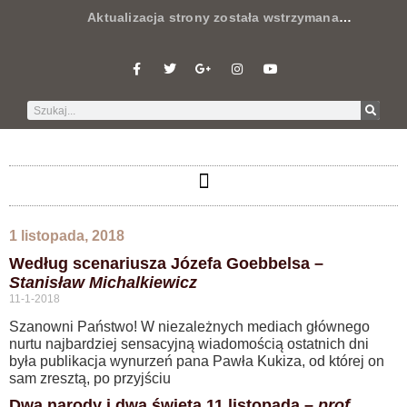
Aktualizacja strony została wstrzymana
…
1 listopada, 2018
Według scenariusza Józefa Goebbelsa –
Stanisław Michalkiewicz
11-1-2018
Szanowni Państwo! W niezależnych mediach głównego
nurtu najbardziej sensacyjną wiadomością ostatnich dni
była publikacja wynurzeń pana Pawła Kukiza, od której on
sam zresztą, po przyjściu
Dwa narody i dwa święta 11 listopada –
prof.