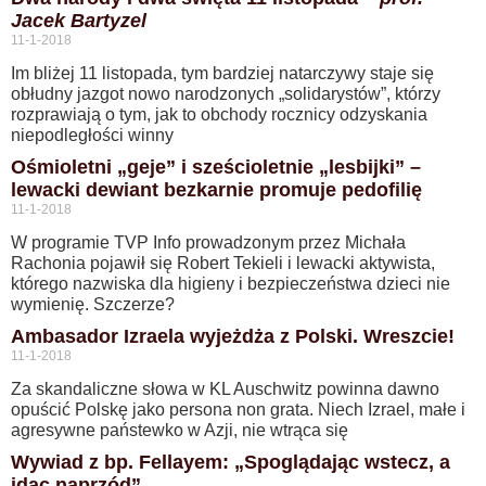
Jacek Bartyzel
11-1-2018
Im bliżej 11 listopada, tym bardziej natarczywy staje się
obłudny jazgot nowo narodzonych „solidarystów”, którzy
rozprawiają o tym, jak to obchody rocznicy odzyskania
niepodległości winny
Ośmioletni „geje” i sześcioletnie „lesbijki” –
lewacki dewiant bezkarnie promuje pedofilię
11-1-2018
W programie TVP Info prowadzonym przez Michała
Rachonia pojawił się Robert Tekieli i lewacki aktywista,
którego nazwiska dla higieny i bezpieczeństwa dzieci nie
wymienię. Szczerze?
Ambasador Izraela wyjeżdża z Polski. Wreszcie!
11-1-2018
Za skandaliczne słowa w KL Auschwitz powinna dawno
opuścić Polskę jako persona non grata. Niech Izrael, małe i
agresywne państewko w Azji, nie wtrąca się
Wywiad z bp. Fellayem: „Spoglądając wstecz, a
idąc naprzód”