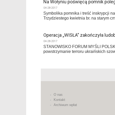
Na Wołyniu poświęcą pomnik poleg
04-28-2017
Symbolika pomnika i treść inskrypcji 
Trzydziestego kwietnia br. na starym 
Operacja „WISŁA” zakończyła ludo
04-28-2017
STANOWISKO FORUM MYŚLI POLSKIEJ W kw
powstrzymanie terroru ukraińskich sz
O nas
Kontakt
Archiwum wpłat