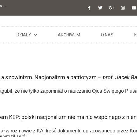
a
…
DZIAŁY
ARCHIWUM
O NAS
K
 a szowinizm. Nacjonalizm a patriotyzm –
prof. Jacek Ba
gubił, że nie tylko zapomniał o nauczaniu Ojca Świętego Piusa
em KEP: polski nacjonalizm nie ma nic wspólnego z nie
ał w rozmowie z KAI treść dokumentu opracowanego przez Konf
wyraził swój