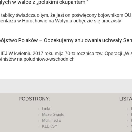
łych w walce z „polskimi okupantami”
na tablicy świadczą o tym, że jest on poświęcony bojownikom
cmentarzu w Horochowie na Wołyniu odbędzie się uroczysty
bójstwo Polaków – Oczekujemy anulowania uchwały Sena
ietniu 2017 roku mija 70-ta rocznica tzw. Operacji „Wisła
owinistów na południowo-wschodnich
PODSTRONY:
LIST
Linki
Msze Święte
Multimedia
KLEKSY