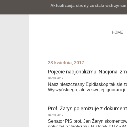
Aktualizacja strony została wstrzyman
HOME
28 kwietnia, 2017
Pojęcie nacjonalizmu. Nacjonalizm
04-28-2017
Nasz nieszczęsny Epidiaskop tak się za
Wyszyńskiego, ale w swojej ignorancji
Prof. Źaryn polemizuje z dokument
04-28-2017
Senator PiS prof. Jan Źaryn skomentow
dotyczył patriotyzmu. Historyk z UKSW 