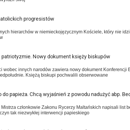
atolickich progresistów
cznych hierarchów w niemieckojęzycznym Kościele, który nie i
 w
m patriotyzmie. Nowy dokument księży biskupów
ci wobec innych narodów zawiera nowy dokument Konferencji E
zedpołudnie. Księżą biskupi pochwalili obserwowane
o do papieża. Chcą wyjaśnień z powodu nadużyć abp. Be
istrza członkowie Zakonu Rycerzy Maltańskich napisali list 
czyn tak niezwykłej interwencji papieskiego