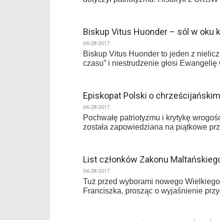
Biskup Vitus Huonder – sól w oku k
04-28-2017
Biskup Vitus Huonder to jeden z nieli
czasu” i niestrudzenie głosi Ewangelię
Episkopat Polski o chrześcijański
04-28-2017
Pochwałę patriotyzmu i krytykę wrogoś
została zapowiedziana na piątkowe pr
List członków Zakonu Maltańskieg
04-28-2017
Tuż przed wyborami nowego Wielkiego M
Franciszka, prosząc o wyjaśnienie przy