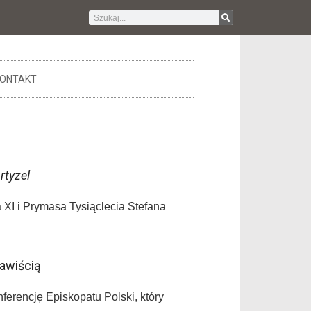
ONTAKT
rtyzel
 XI i Prymasa Tysiąclecia Stefana
nawiścią
erencję Episkopatu Polski, który