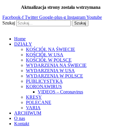
Przejdź
Aktualizacja strony została wstrzymana
…
do
Facebook-f
Twitter
Google-plus-g
Instagram
Youtube
treści
Szukaj
Szukaj
Home
DZIAŁY
KOŚCIÓŁ NA ŚWIECIE
KOŚCIÓŁ W USA
KOŚCIÓŁ W POLSCE
WYDARZENIA NA ŚWIECIE
WYDARZENIA W USA
WYDARZENIA W POLSCE
PUBLICYSTYKA
KORONAWIRUS
VIDEOS – Coronavirus
KRESY
POLECANE
VARIA
ARCHIWUM
O nas
Kontakt