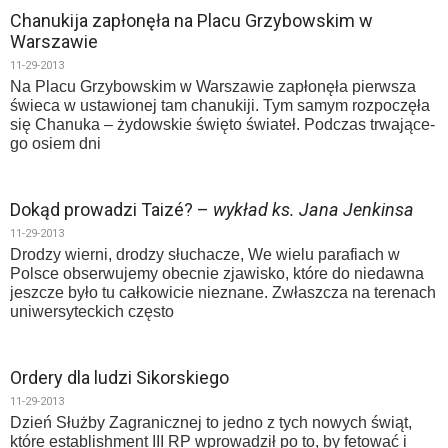
Chanukija zapłonęła na Placu Grzybowskim w
Warszawie
11-29-2013
Na Placu Grzy­bow­skim w War­sza­wie za­pło­nę­ła pierw­sza
świe­ca w usta­wio­nej tam cha­nu­ki­ji. Tym samym roz­po­czę­ła
się Cha­nu­ka – ży­dow­skie świę­to świa­teł. Pod­czas trwa­ją­ce­
go osiem dni
Dokąd prowadzi Taizé? –
wykład ks. Jana Jenkinsa
11-29-2013
Drodzy wierni, drodzy słuchacze, We wielu parafiach w
Polsce obserwujemy obecnie zjawisko, które do niedawna
jeszcze było tu całkowicie nieznane. Zwłaszcza na terenach
uniwersyteckich często
Ordery dla ludzi Sikorskiego
11-29-2013
Dzień Służby Zagranicznej to jedno z tych nowych świąt,
które establishment III RP wprowadził po to, by fetować i