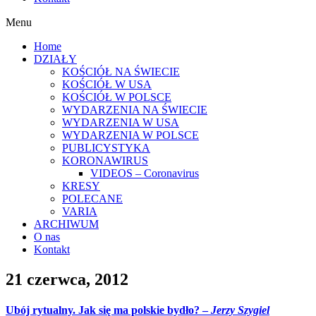
Menu
Home
DZIAŁY
KOŚCIÓŁ NA ŚWIECIE
KOŚCIÓŁ W USA
KOŚCIÓŁ W POLSCE
WYDARZENIA NA ŚWIECIE
WYDARZENIA W USA
WYDARZENIA W POLSCE
PUBLICYSTYKA
KORONAWIRUS
VIDEOS – Coronavirus
KRESY
POLECANE
VARIA
ARCHIWUM
O nas
Kontakt
21 czerwca, 2012
Ubój rytualny. Jak się ma polskie bydło? –
Jerzy Szygiel