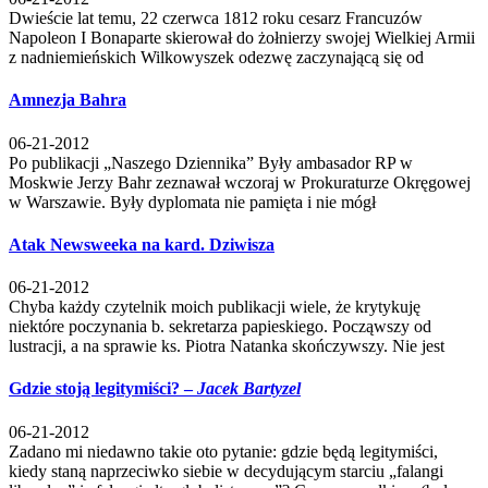
Dwieście lat temu, 22 czerwca 1812 roku cesarz Francuzów
Napoleon I Bonaparte skierował do żołnierzy swojej Wielkiej Armii
z nadniemieńskich Wilkowyszek odezwę zaczynającą się od
Amnezja Bahra
06-21-2012
Po publikacji „Naszego Dziennika” Były ambasador RP w
Moskwie Jerzy Bahr zeznawał wczoraj w Prokuraturze Okręgowej
w Warszawie. Były dyplomata nie pamięta i nie mógł
Atak Newsweeka na kard. Dziwisza
06-21-2012
Chyba każdy czytelnik moich publikacji wiele, że krytykuję
niektóre poczynania b. sekretarza papieskiego. Począwszy od
lustracji, a na sprawie ks. Piotra Natanka skończywszy. Nie jest
Gdzie stoją legitymiści? –
Jacek Bartyzel
06-21-2012
Zadano mi niedawno takie oto pytanie: gdzie będą legitymiści,
kiedy staną naprzeciwko siebie w decydującym starciu „falangi