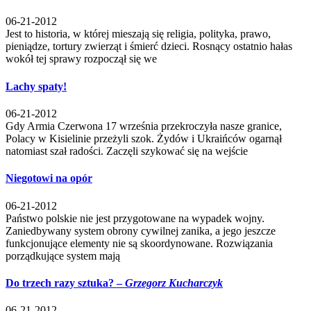
06-21-2012
Jest to historia, w której mieszają się religia, polityka, prawo,
pieniądze, tortury zwierząt i śmierć dzieci. Rosnący ostatnio hałas
wokół tej sprawy rozpoczął się we
Lachy spaty!
06-21-2012
Gdy Armia Czerwona 17 września przekroczyła nasze granice,
Polacy w Kisielinie przeżyli szok. Żydów i Ukraińców ogarnął
natomiast szał radości. Zaczęli szykować się na wejście
Niegotowi na opór
06-21-2012
Państwo polskie nie jest przygotowane na wypadek wojny.
Zaniedbywany system obrony cywilnej zanika, a jego jeszcze
funkcjonujące elementy nie są skoordynowane. Rozwiązania
porządkujące system mają
Do trzech razy sztuka? –
Grzegorz Kucharczyk
06-21-2012