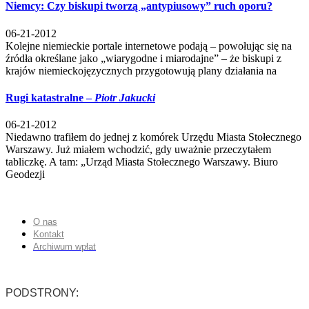
Niemcy: Czy biskupi tworzą „antypiusowy” ruch oporu?
06-21-2012
Kolejne niemieckie portale internetowe podają – powołując się na
źródła określane jako „wiarygodne i miarodajne” – że biskupi z
krajów niemieckojęzycznych przygotowują plany działania na
Rugi katastralne –
Piotr Jakucki
06-21-2012
Niedawno trafiłem do jednej z komórek Urzędu Miasta Stołecznego
Warszawy. Już miałem wchodzić, gdy uważnie przeczytałem
tabliczkę. A tam: „Urząd Miasta Stołecznego Warszawy. Biuro
Geodezji
O nas
Kontakt
Archiwum wpłat
PODSTRONY: