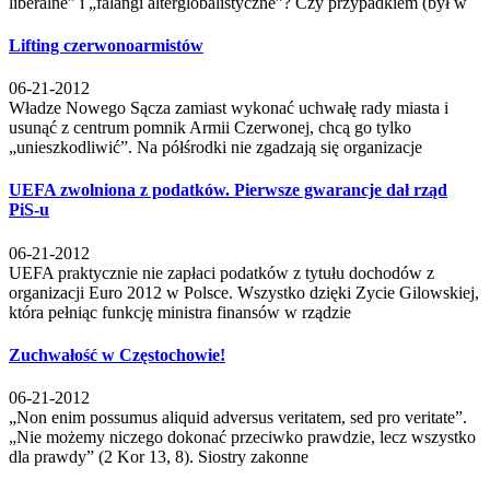
liberalne” i „falangi alterglobalistyczne”? Czy przypadkiem (był w
Lifting czerwonoarmistów
06-21-2012
Władze Nowego Sącza zamiast wykonać uchwałę rady miasta i
usunąć z centrum pomnik Armii Czerwonej, chcą go tylko
„unieszkodliwić”. Na półśrodki nie zgadzają się organizacje
UEFA zwolniona z podatków. Pierwsze gwarancje dał rząd
PiS-u
06-21-2012
UEFA praktycznie nie zapłaci podatków z tytułu dochodów z
organizacji Euro 2012 w Polsce. Wszystko dzięki Zycie Gilowskiej,
która pełniąc funkcję ministra finansów w rządzie
Zuchwałość w Częstochowie!
06-21-2012
„Non enim possumus aliquid adversus veritatem, sed pro veritate”.
„Nie możemy niczego dokonać przeciwko prawdzie, lecz wszystko
dla prawdy” (2 Kor 13, 8). Siostry zakonne