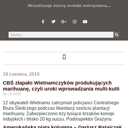
Aktualizacja strony została wstrzymana
…
19 czerwca, 2010
CBŚ złapało Wietnamczyków produkujących
marihuanę, czyli uroki wprowadzania multi-kulti
06-19-2010
12 obywateli Wietnamu zatrzymali policjanci Centralnego
Biura Śledczego podczas likwidacji sześciu plantacji
marihuany. Zabezpieczono trzy tysiące krzaków konopi
indyjskich i blisko 20 kg suszu. Podinspektor Grażyna
Amerykańska piąta kolumna –
Dariusz Ratajczak