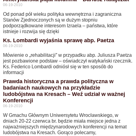
06-19-2010
Od ponad pół wieku polityka wewnętrzna i zagraniczna
Stanów Zjednoczonych są w dużym stopniu
podporządkowane interesom Izraela – państwa, które
istnieje i rozwija się dzięki
Ks. Lombardi wyjaśnia sprawę abp. Paetza
06-19-2010
Mówienie o „rehabilitacji” w przypadku abp. Juliusza Paetza
jest pozbawione podstaw – oświadczył watykański rzecznik.
Ks. Federico Lombardi odniósł się w ten sposób do
informacji
Prawda historyczna a prawda polityczna w
badaniach naukowych na przykładzie
ludobójstwa na Kresach – Weź udział w ważnej
Konferencji
06-19-2010
W Gmachu Głównym Uniwersytetu Wrocławskiego, w
dniach 20-22 czerwca br. będzie miała miejsce jedna z
najważniejszych międzynarodowych konferencji na temat
ludobójstwa na Kresach. Gorąco polecamy,