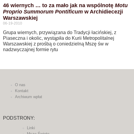
46 wiernych … to za mało jak na wspólnotę
Motu
Proprio Summorum Pontificum
w Archidiecezji
Warszawskiej
06-19-2010
Grupa wiernych, przywiązana do Tradycji łacińskiej, z
Piaseczna i okolic, wystąpiła do Kurii Metropolitalnej
Warszawskiej z prośbą o coniedzielną Mszę św w
nadzwyczajnej formie rytu
O nas
Kontakt
Archiwum wpłat
PODSTRONY:
Linki
Msze Święte