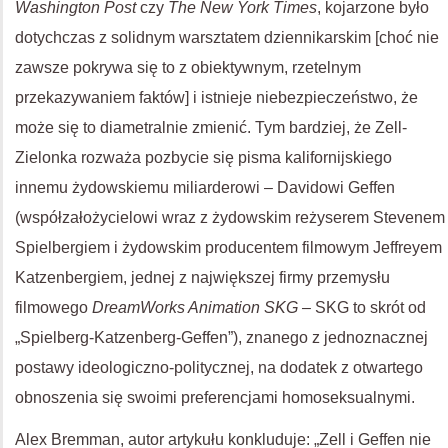
Washington Post
czy
The New York Times
, kojarzone było
dotychczas z solidnym warsztatem dziennikarskim [choć nie
zawsze pokrywa się to z obiektywnym, rzetelnym
przekazywaniem faktów] i istnieje niebezpieczeństwo, że
może się to diametralnie zmienić. Tym bardziej, że Zell-
Zielonka rozważa pozbycie się pisma kalifornijskiego
innemu żydowskiemu miliarderowi – Davidowi Geffen
(współzałożycielowi wraz z żydowskim reżyserem Stevenem
Spielbergiem i żydowskim producentem filmowym Jeffreyem
Katzenbergiem, jednej z największej firmy przemysłu
filmowego
DreamWorks Animation SKG –
SKG to skrót od
„Spielberg-Katzenberg-Geffen”), znanego z jednoznacznej
postawy ideologiczno-politycznej, na dodatek z otwartego
obnoszenia się swoimi preferencjami homoseksualnymi.
Alex Bremman, autor artykułu konkluduje: „Zell i Geffen nie