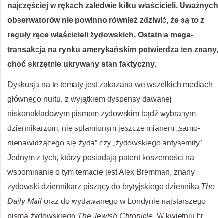
najczęściej w rękach zaledwie kilku właścicieli. Uważnych
obserwatorów nie powinno również zdziwić, że są to z
reguły ręce właścicieli żydowskich. Ostatnia mega-
transakcja na rynku amerykańskim potwierdza ten znany,
choć skrzętnie ukrywany stan faktyczny.
Dyskusja na te tematy jest zakazana we wszelkich mediach
głównego nurtu, z wyjątkiem dyspensy dawanej
niskonakładowym pismom żydowskim bądź wybranym
dziennikarzom, nie splamionym jeszcze mianem „samo-
nienawidzącego się żyda” czy „żydowskiego antysemity”.
Jednym z tych, którzy posiadają patent koszerności na
wspominanie o tym temacie jest Alex Bremman, znany
żydowski dziennikarz piszący do brytyjskiego dziennika
The
Daily Mail
oraz do wydawanego w Londynie najstarszego
pisma żydowskiego
The Jewish Chronicle
. W kwietniu br.