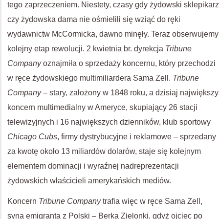
tego zaprzeczeniem. Niestety, czasy gdy żydowski sklepikarz
czy żydowska dama nie ośmielili się wziąć do ręki
wydawnictw McCormicka, dawno minęły. Teraz obserwujemy
kolejny etap rewolucji. 2 kwietnia br. dyrekcja
Tribune
Company
oznajmiła o sprzedaży koncernu, który przechodzi
w ręce żydowskiego multimiliardera Sama Zell.
Tribune
Company
– stary, założony w 1848 roku, a dzisiaj największy
koncern multimedialny w Ameryce, skupiający 26 stacji
telewizyjnych i 16 największych dzienników, klub sportowy
Chicago Cubs
, firmy dystrybucyjne i reklamowe – sprzedany
za kwotę około 13 miliardów dolarów, staje się kolejnym
elementem dominacji i wyraźnej nadreprezentacji
żydowskich właścicieli amerykańskich mediów.
Koncern
Tribune Company
trafia więc w ręce Sama Zell,
syna emigranta z Polski – Berka Zielonki, gdyż ojciec po