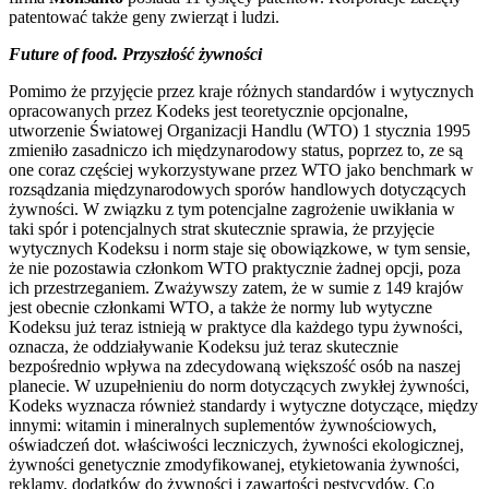
patentować także geny zwierząt i ludzi.
Future of food. Przyszłość żywności
Pomimo że przyjęcie przez kraje różnych standardów i wytycznych
opracowanych przez Kodeks jest teoretycznie opcjonalne,
utworzenie Światowej Organizacji Handlu (WTO) 1 stycznia 1995
zmieniło zasadniczo ich międzynarodowy status, poprzez to, ze są
one coraz częściej wykorzystywane przez WTO jako benchmark w
rozsądzania międzynarodowych sporów handlowych dotyczących
żywności. W związku z tym potencjalne zagrożenie uwikłania w
taki spór i potencjalnych strat skutecznie sprawia, że przyjęcie
wytycznych Kodeksu i norm staje się obowiązkowe, w tym sensie,
że nie pozostawia członkom WTO praktycznie żadnej opcji, poza
ich przestrzeganiem. Zważywszy zatem, że w sumie z 149 krajów
jest obecnie członkami WTO, a także że normy lub wytyczne
Kodeksu już teraz istnieją w praktyce dla każdego typu żywności,
oznacza, że oddziaływanie Kodeksu już teraz skutecznie
bezpośrednio wpływa na zdecydowaną większość osób na naszej
planecie. W uzupełnieniu do norm dotyczących zwykłej żywności,
Kodeks wyznacza również standardy i wytyczne dotyczące, między
innymi: witamin i mineralnych suplementów żywnościowych,
oświadczeń dot. właściwości leczniczych, żywności ekologicznej,
żywności genetycznie zmodyfikowanej, etykietowania żywności,
reklamy, dodatków do żywności i zawartości pestycydów. Co