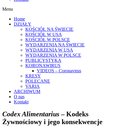
Menu
Home
DZIAŁY
KOŚCIÓŁ NA ŚWIECIE
KOŚCIÓŁ W USA
KOŚCIÓŁ W POLSCE
WYDARZENIA NA ŚWIECIE
WYDARZENIA W USA
WYDARZENIA W POLSCE
PUBLICYSTYKA
KORONAWIRUS
VIDEOS – Coronavirus
KRESY
POLECANE
VARIA
ARCHIWUM
O nas
Kontakt
Codex Alimentarius
– Kodeks
Źywnościowy i jego konsekwencje