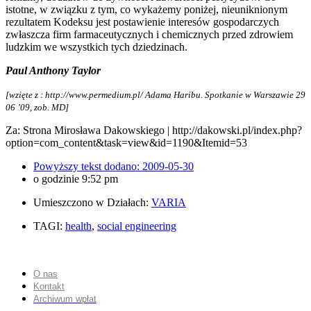
istotne, w związku z tym, co wykażemy poniżej, nieuniknionym
rezultatem Kodeksu jest postawienie interesów gospodarczych
zwłaszcza firm farmaceutycznych i chemicznych przed zdrowiem
ludzkim we wszystkich tych dziedzinach.
Paul Anthony Taylor
[wzięte z : http://www.permedium.pl/ Adama Haribu. Spotkanie w Warszawie 29
06 ’09, zob.
MD]
Za: Strona Mirosława Dakowskiego | http://dakowski.pl/index.php?
option=com_content&task=view&id=1190&Itemid=53
Powyższy tekst dodano:
2009-05-30
o godzinie
9:52 pm
Umieszczono w Działach:
VARIA
TAGI:
health
,
social engineering
O nas
Kontakt
Archiwum wpłat