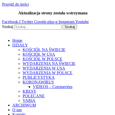
Przejdź do treści
Aktualizacja strony została wstrzymana
…
Facebook-f
Twitter
Google-plus-g
Instagram
Youtube
Szukaj
Szukaj
Home
DZIAŁY
KOŚCIÓŁ NA ŚWIECIE
KOŚCIÓŁ W USA
KOŚCIÓŁ W POLSCE
WYDARZENIA NA ŚWIECIE
WYDARZENIA W USA
WYDARZENIA W POLSCE
PUBLICYSTYKA
KORONAWIRUS
VIDEOS – Coronavirus
KRESY
POLECANE
VARIA
ARCHIWUM
O nas
Kontakt