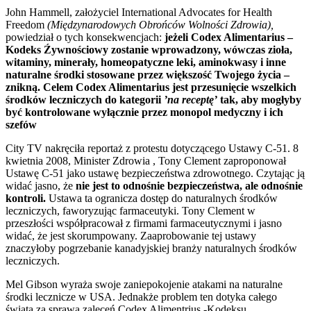
John Hammell, założyciel International Advocates for Health
Freedom
(Międzynarodowych Obrońców Wolności Zdrowia),
powiedział o tych konsekwencjach:
jeżeli Codex Alimentarius –
Kodeks Źywnościowy zostanie wprowadzony, wówczas zioła,
witaminy, minerały, homeopatyczne leki, aminokwasy i inne
naturalne środki stosowane przez większość Twojego życia –
znikną. Celem Codex Alimentarius jest przesunięcie wszelkich
środków leczniczych do kategorii
’na receptę’
tak, aby mogłyby
być kontrolowane wyłącznie przez monopol medyczny i ich
szefów
City TV nakręciła reportaż z protestu dotyczącego Ustawy C-51. 8
kwietnia 2008, Minister Zdrowia , Tony Clement zaproponował
Ustawę C-51 jako ustawę bezpieczeństwa zdrowotnego. Czytając ją
widać jasno, że
nie jest to odnośnie bezpieczeństwa, ale odnośnie
kontroli.
Ustawa ta ogranicza dostęp do naturalnych środków
leczniczych, faworyzując farmaceutyki. Tony Clement w
przeszłości współpracował z firmami farmaceutycznymi i jasno
widać, że jest skorumpowany. Zaaprobowanie tej ustawy
znaczyłoby pogrzebanie kanadyjskiej branży naturalnych środków
leczniczych.
Mel Gibson wyraża swoje zaniepokojenie atakami na naturalne
środki lecznicze w USA. Jednakże problem ten dotyka całego
świata za sprawą zaleceń Codex Alimentrius -Kodeksu .