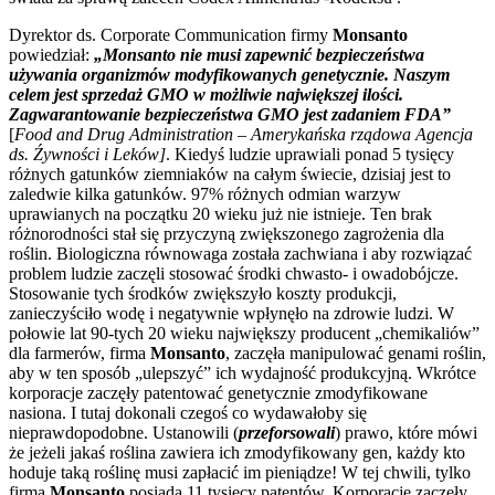
Dyrektor ds. Corporate Communication firmy
Monsanto
powiedział:
„Monsanto nie musi zapewnić bezpieczeństwa
używania organizmów modyfikowanych genetycznie. Naszym
celem jest sprzedaż GMO w możliwie największej ilości.
Zagwarantowanie bezpieczeństwa GMO jest zadaniem FDA”
[
Food and Drug Administration – Amerykańska rządowa Agencja
ds. Źywności i Leków]
. Kiedyś ludzie uprawiali ponad 5 tysięcy
różnych gatunków ziemniaków na całym świecie, dzisiaj jest to
zaledwie kilka gatunków. 97% różnych odmian warzyw
uprawianych na początku 20 wieku już nie istnieje. Ten brak
różnorodności stał się przyczyną zwiększonego zagrożenia dla
roślin. Biologiczna równowaga została zachwiana i aby rozwiązać
problem ludzie zaczęli stosować środki chwasto- i owadobójcze.
Stosowanie tych środków zwiększyło koszty produkcji,
zanieczyściło wodę i negatywnie wpłynęło na zdrowie ludzi. W
połowie lat 90-tych 20 wieku największy producent „chemikaliów”
dla farmerów, firma
Monsanto
, zaczęła manipulować genami roślin,
aby w ten sposób „ulepszyć” ich wydajność produkcyjną. Wkrótce
korporacje zaczęły patentować genetycznie zmodyfikowane
nasiona. I tutaj dokonali czegoś co wydawałoby się
nieprawdopodobne. Ustanowili (
przeforsowali
) prawo, które mówi
że jeżeli jakaś roślina zawiera ich zmodyfikowany gen, każdy kto
hoduje taką roślinę musi zapłacić im pieniądze! W tej chwili, tylko
firma
Monsanto
posiada 11 tysięcy patentów. Korporacje zaczęły