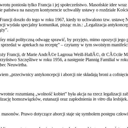
ewrotu poniosła tylko Francja i jej społeczeństwo. Masońskie idee w
państwa na naszym kontynencie uchwaliły ustawy o rozdziale Kościo
 Francji doszło do tego w roku 1967, kiedy to uchwalono tzw. ustawę
wydała specjalny komunikat, pisząc m.in.: „Legalizacja antykoncepcji
ąży”.
ry miał polityczną odwagę sprawić, by przyjęto, mimo opozycji jego p
h sprzedaż w aptekach na receptę” – czytamy w tym swoistym manifeści
 Loży Francji, dr Marie AndrÃ©e Lagroua Weill-HallÃ©, dr CÃ©cile M
erzyństwo Szczęśliwe w roku 1956, a następnie Plannig Familial w rok
bec Neuwirtha.
 „przeciwnicy antykoncepcji i aborcji nie składają broni a cofnięcie s
ewrotnie rozumianą „wolność kobiet” była akcja na rzecz legalizacji z
lizację homozwiązków, eutanazji oraz zapłodnienia
in vitro
dla lesbijek
a masonów. Prawo dotyczące aborcji staje się symbolem postępu człowi