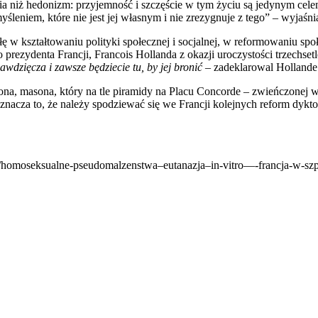
ia niż hedonizm: przyjemność i szczęście w tym życiu są jedynym celem
śleniem, które nie jest jej własnym i nie zrezygnuje z tego” – wyjaśn
łę w kształtowaniu polityki społecznej i socjalnej, w reformowaniu s
rezydenta Francji, Francois Hollanda z okazji uroczystości trzechsetle
wdzięcza i zawsze będziecie tu, by jej bronić
– zadeklarowal Hollande
a, masona, który na tle piramidy na Placu Concorde – zwieńczonej 
acza to, że należy spodziewać się we Francji kolejnych reform dyktow
pl/homoseksualne-pseudomalzenstwa–eutanazja–in-vitro—-francja-w-sz