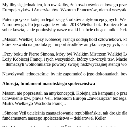
Myliłby się jednak ten, kto uważałby, że koszta oświeceniowego prz
Europejczyków i Amerykanów. Wzorem Francuzów, niemal wszystkie 
Potem przyszła kolej na legalizację środków antykoncepcyjnych. We
Narodowego. Po jego zgonie w roku 2013 Wielka Loża Kobieca Francji 
sobie koszta, jakie poniosłyby nasze matki i babcie chcące uniknąć ci
„Masoni Wielkiej Loży Kobiecej Francji oddają hołd człowiekowi, któ
które zezwala na produkcję i import środków antykoncepcyjnych, ic
„Przy boku dr Pierre Simona, który był Wielkim Mistrzem Wielkiej
Loży Kobiecej Francji i tych wszystkich, którzy utworzyli tzw. Maci
– tłumaczyli wolnomularze powody swojej nadzwyczajnej atencji wo
Nawoływali jednocześnie, by nie zapomnieć o jego dokonaniach, bowiem
Aborcja, fundament masońskiego społeczeństwa
Masoni nie poprzestali na antykoncepcji. Kolejną ich kampanią o prz
uchwalenie tzw. prawa Veil. Masonom Europa „zawdzięcza” też lega
Mistrz Wielkiego Wschodu Francji.
„Simone Veil ucieleśnia zaangażowanie republikańskie, tak drogie dl
fundamentem naszego społeczeństwa – deklarował Keller.