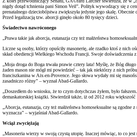
Z kolei przewodniczący Senatu, GÃ©rard Larcher stwierdził, że w „ob
nigdy dotąd tchnienia pani Simon Veil”. Polityk wywodzący się z ce
prenatalnego dzieciobójstwa zwiększyła jedynie jego skalę. Obecni
Przed legalizacją tzw. aborcji ginęło około 80 tysięcy dzieci.
Świadectwo nawróconego
„Prawa takie jak aborcja, eutanazja czy też małżeństwa homoseksua
Liczne są osoby, którzy opuściły masonerię, ale rzadko ktoś z nich o
skład obediencji Wielkiego Wschodu Francji. Swoje doświadczenia z
„Moja droga do Boga trwała prawie cztery lata! Myślę, że Bóg długo 
żaden mason nie mógł mi powiedzieć – tak jak niektórzy z nich próbu
franciszkanina w Aix-en-Provence. Jego słowa wydały mi się masońsk
zasadniczo różny” – wyznał Abad-Gallardo.
„Doszedłem do wniosku, że to czym dotychczas żyłem, było fałszem. 
demaskatorskiej książki. Stwierdził także, iż od 2012 roku większość
„Aborcja, eutanazja, czy też małżeństwa homoseksualne są zgodne z m
wyznacza” – wyjaśniał Abad-Gallardo.
Wciąż zwyciężają
„Masoneria wierzy w swoją czystą utopię. Inaczej mówiąc, to co jes