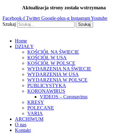
Przejdź
Aktualizacja strony została wstrzymana
…
do
Facebook-f
Twitter
Google-plus-g
Instagram
Youtube
treści
Szukaj
Szukaj
Home
DZIAŁY
KOŚCIÓŁ NA ŚWIECIE
KOŚCIÓŁ W USA
KOŚCIÓŁ W POLSCE
WYDARZENIA NA ŚWIECIE
WYDARZENIA W USA
WYDARZENIA W POLSCE
PUBLICYSTYKA
KORONAWIRUS
VIDEOS – Coronavirus
KRESY
POLECANE
VARIA
ARCHIWUM
O nas
Kontakt