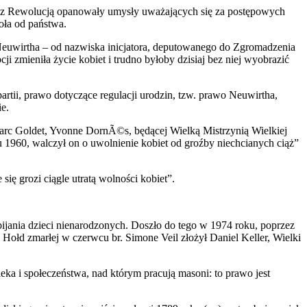
raz z Rewolucją opanowały umysły uważających się za postępowych
ła od państwa.
 Neuwirtha – od nazwiska inicjatora, deputowanego do Zgromadzenia
 zmieniła życie kobiet i trudno byłoby dzisiaj bez niej wyobrazić
artii, prawo dotyczące regulacji urodzin, tzw. prawo Neuwirtha,
e.
arc Goldet, Yvonne DornÃ©s, będącej Wielką Mistrzynią Wielkiej
u 1960, walczył on o uwolnienie kobiet od groźby niechcianych ciąż”
ię grozi ciągle utratą wolności kobiet”.
abijania dzieci nienarodzonych. Doszło do tego w 1974 roku, poprzez
. Hołd zmarłej w czerwcu br. Simone Veil złożył Daniel Keller, Wielki
eka i społeczeństwa, nad którym pracują masoni: to prawo jest