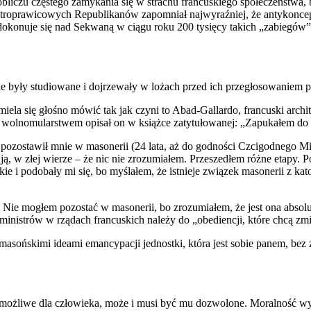
liczu częstego zamykania się w strachu francuskiego społeczeństwa, b
ntroprawicowych Republikanów zapomniał najwyraźniej, że antykoncepcja
e dokonuje się nad Sekwaną w ciągu roku 200 tysięcy takich „zabiegó
lne były studiowane i dojrzewały w lożach przed ich przegłosowanie
śmiela się głośno mówić tak jak czyni to Abad-Gallardo, francuski arc
 wolnomularstwem opisał on w książce zatytułowanej: „Zapukałem do d
pozostawił mnie w masonerii (24 lata, aż do godności Czcigodnego Mist
ją, w złej wierze – że nic nie zrozumiałem. Przeszedłem różne etapy.
ie i podobały mi się, bo myślałem, że istnieje związek masonerii z ka
Nie mogłem pozostać w masonerii, bo zrozumiałem, że jest ona absolut
 ministrów w rządach francuskich należy do „obediencji, które chcą zm
asońskimi ideami emancypacji jednostki, która jest sobie panem, bez 
t możliwe dla człowieka, może i musi być mu dozwolone. Moralność wyp