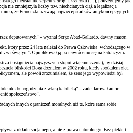
liskiego nieustannie zejściu z drogi 1789 roku (…), potrzebujemy jak
 nie zmniejszyła liczby tzw. niechcianych ciąż a legalizacja
w” mimo, że Francuzki używają najwięcej środków antykoncepcyjnych.
m przez deputowanych” – wyznał Serge Abad-Gallardo, dawny mason.
hitekt, który przez 24 lata należał do Prawa Człowieka, wchodzącego w
rzwi świątyni”. Opublikował ją po nawróceniu się na katolicyzm.
rza i osiągnięcia najwyższych stopni wtajemniczenia), by dzisiaj
 Poczucia bliskości Boga doznałem w 2002 roku, kiedy spotkałem ojca
tolicyzmem, ale powoli zrozumiałem, że sens jego wypowiedzi był
nie nie do pogodzenia z wiarą katolicką” – zadeklarował autor
ienić społeczeństwo”.
żadnych innych ograniczeń moralnych niż te, które sama sobie
ływa z układu socjalnego, a nie z prawa naturalnego. Bez piekła i