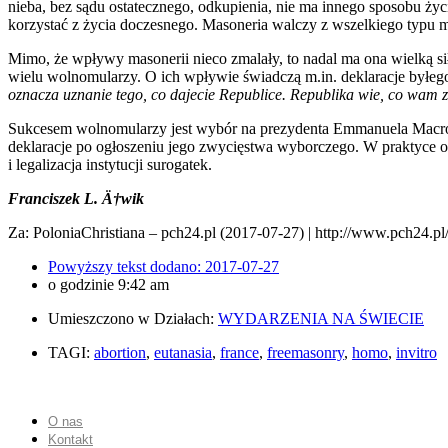
nieba, bez sądu ostatecznego, odkupienia, nie ma innego sposobu życ
korzystać z życia doczesnego. Masoneria walczy z wszelkiego typu my
Mimo, że wpływy masonerii nieco zmalały, to nadal ma ona wielką si
wielu wolnomularzy. O ich wpływie świadczą m.in. deklaracje byłego p
oznacza uznanie tego, co dajecie Republice. Republika wie, co wam za
Sukcesem wolnomularzy jest wybór na prezydenta Emmanuela Macron
deklaracje po ogłoszeniu jego zwycięstwa wyborczego. W praktyce ozn
i legalizacja instytucji surogatek.
Franciszek L. Ä†wik
Za: PoloniaChristiana – pch24.pl (2017-07-27) | http://www.pch24.
Powyższy tekst dodano:
2017-07-27
o godzinie
9:42 am
Umieszczono w Działach:
WYDARZENIA NA ŚWIECIE
TAGI:
abortion
,
eutanasia
,
france
,
freemasonry
,
homo
,
invitro
O nas
Kontakt