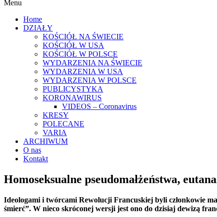
Menu
Home
DZIAŁY
KOŚCIÓŁ NA ŚWIECIE
KOŚCIÓŁ W USA
KOŚCIÓŁ W POLSCE
WYDARZENIA NA ŚWIECIE
WYDARZENIA W USA
WYDARZENIA W POLSCE
PUBLICYSTYKA
KORONAWIRUS
VIDEOS – Coronavirus
KRESY
POLECANE
VARIA
ARCHIWUM
O nas
Kontakt
Homoseksualne pseudomałżeństwa, eutanaz
Ideologami i twórcami Rewolucji Francuskiej byli członkowie mas
śmierć”. W nieco skróconej wersji jest ono do dzisiaj dewizą fran