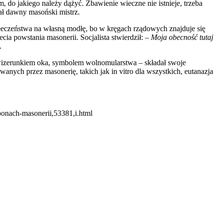
, do jakiego należy dążyć. Zbawienie wieczne nie istnieje, trzeba
iał dawny masoński mistrz.
połeczeństwa na własną modłę, bo w kręgach rządowych znajduje się
cia powstania masonerii. Socjalista stwierdził: –
Moja obecność tutaj
.
wizerunkiem oka, symbolem wolnomularstwa – składał swoje
anych przez masonerię, takich jak in vitro dla wszystkich, eutanazja
ponach-masonerii,53381,i.html