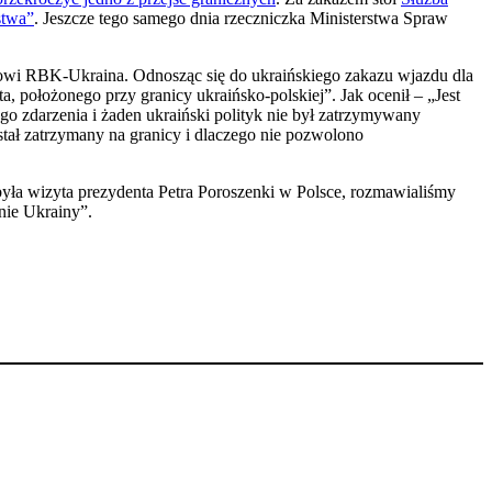
stwa”
. Jeszcze tego samego dnia rzeczniczka Ministerstwa Spraw
lowi RBK-Ukraina. Odnosząc się do ukraińskiego zakazu wjazdu dla
 położonego przy granicy ukraińsko-polskiej”. Jak ocenił – „Jest
ego zdarzenia i żaden ukraiński polityk nie był zatrzymywany
ostał zatrzymany na granicy i dlaczego nie pozwolono
 była wizyta prezydenta Petra Poroszenki w Polsce, rozmawialiśmy
onie Ukrainy”.