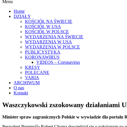
Menu
Home
DZIAŁY
KOŚCIÓŁ NA ŚWIECIE
KOŚCIÓŁ W USA
KOŚCIÓŁ W POLSCE
WYDARZENIA NA ŚWIECIE
WYDARZENIA W USA
WYDARZENIA W POLSCE
PUBLICYSTYKA
KORONAWIRUS
VIDEOS – Coronavirus
KRESY
POLECANE
VARIA
ARCHIWUM
O nas
Kontakt
Waszczykowski zszokowany działaniami U
Minister spraw zagranicznych Polskie w wywiadzie dla portalu
Prezydent Przemyśla Robert Choma dowiedział się o nałożonym na n