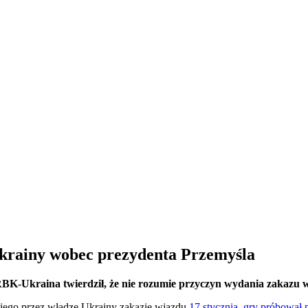
krainy wobec prezydenta Przemyśla
 RBK-Ukraina twierdził, że nie rozumie przyczyn wydania zakazu
iego przez władze Ukrainy zakazie wjazdu
17 stycznia, gry próbował 