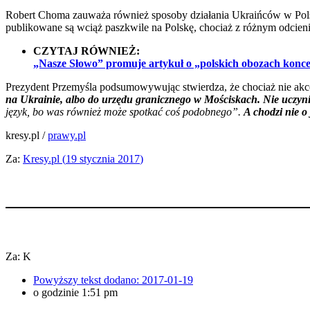
Robert Choma zauważa również sposoby działania Ukraińców w Polsc
publikowane są wciąż paszkwile na Polskę, chociaż z różnym odcien
CZYTAJ RÓWNIEŻ:
„Nasze Słowo” promuje artykuł o „polskich obozach konc
Prezydent Przemyśla podsumowywując stwierdza, że chociaż nie akcetu
na Ukrainie, albo do urzędu granicznego w Mościskach. Nie uczynię 
język, bo was również może spotkać coś podobnego”.
A chodzi nie o
kresy.pl /
prawy.pl
Za:
Kresy.pl (
19 stycznia 2017
)
Za: K
Powyższy tekst dodano:
2017-01-19
o godzinie
1:51 pm