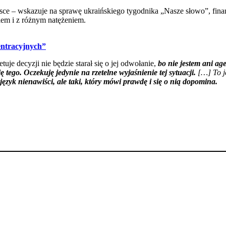
e – wskazuje na sprawę ukraińskiego tygodnika „Nasze słowo”, finan
iem i z różnym natężeniem.
entracyjnych”
je decyzji nie będzie starał się o jej odwołanie,
bo nie jestem ani a
tego. Oczekuję jedynie na rzetelne wyjaśnienie tej sytuacji.
[…] To j
 język nienawiści, ale taki, który mówi prawdę i się o nią dopomina.