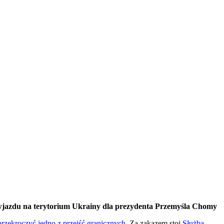
 wjazdu na terytorium Ukrainy dla prezydenta Przemyśla Chomy
przekroczyć jedno z przejść granicznych
. Za zakazem stoi
Służba