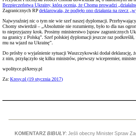
Bezpieczeństwa Ukrainy, która ocenia, że Choma prowadzi „działaln
Zagranicznych RP
deklarowała, że podjęło ono działania na rzecz „w
Najwyraźniej nic o tym nie wie szef naszej dyplomacji. Przebywają
Chomy stwierdził – „Absolutnie nie rozumiemy, było to dla nas ogro
to nieprzyjazny krok. Prosimy ministerstwo [spraw zagranicznych Ukra
na granicy z Polską”. Szef polskiej dyplomacji jeszcze raz podkreśli
mu na wjazd na Ukrainę”.
Do prósby o wyjaśnienie sytuacji Waszczykowski dodał deklarację, ż
z nim, przyłączyło się kilku ministrów, pierwszy wicepremier, minist
wpolityce.pl/kresy.pl
Za:
Kresy.pl (
19 stycznia 2017
)
KOMENTARZ
BIBUŁY
: Jeśli obecny Minister Spraw Z