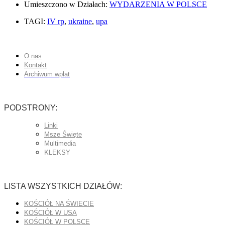
Umieszczono w Działach:
WYDARZENIA W POLSCE
TAGI:
IV rp
,
ukraine
,
upa
O nas
Kontakt
Archiwum wpłat
PODSTRONY:
Linki
Msze Święte
Multimedia
KLEKSY
LISTA WSZYSTKICH DZIAŁÓW:
KOŚCIÓŁ NA ŚWIECIE
KOŚCIÓŁ W USA
KOŚCIÓŁ W POLSCE