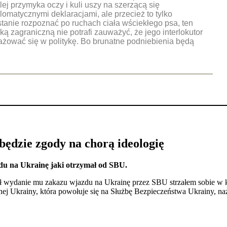
alej przymyka oczy i kuli uszy na szerzącą się
lomatycznymi deklaracjami, ale przecież to tylko
stanie rozpoznać po ruchach ciała wściekłego psa, ten
ką zagraniczną nie potrafi zauważyć, że jego interlokutor
gażować się w politykę. Bo brunatne podniebienia będą
ędzie zgody na chorą ideologię
du na Ukrainę jaki otrzymał od SBU.
 wydanie mu zakazu wjazdu na Ukrainę przez SBU strzałem sobie w k
cznej Ukrainy, która powołuje się na Służbę Bezpieczeństwa Ukrainy, 