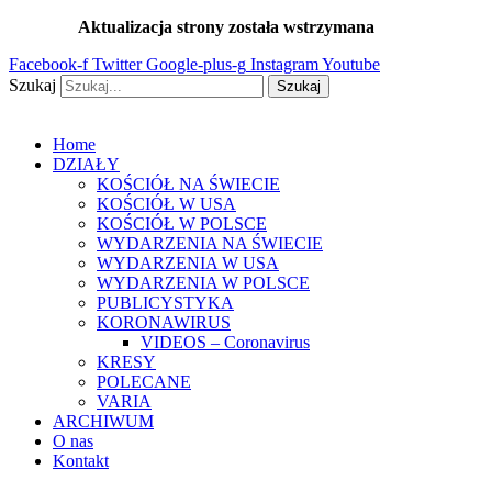
Przejdź
Aktualizacja strony została wstrzymana
…
do
Facebook-f
Twitter
Google-plus-g
Instagram
Youtube
treści
Szukaj
Szukaj
Home
DZIAŁY
KOŚCIÓŁ NA ŚWIECIE
KOŚCIÓŁ W USA
KOŚCIÓŁ W POLSCE
WYDARZENIA NA ŚWIECIE
WYDARZENIA W USA
WYDARZENIA W POLSCE
PUBLICYSTYKA
KORONAWIRUS
VIDEOS – Coronavirus
KRESY
POLECANE
VARIA
ARCHIWUM
O nas
Kontakt