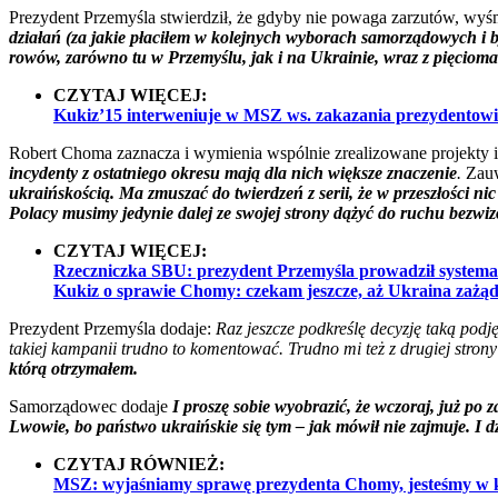
Prezydent Przemyśla stwierdził, że gdyby nie powaga zarzutów, wyśm
działań (za jakie płaciłem w kolejnych wyborach samorządowych i by
rowów, zarówno tu w Przemyślu, jak i na Ukrainie, wraz z pięcioma
CZYTAJ WIĘCEJ:
Kukiz’15 interweniuje w MSZ ws. zakazania prezydentow
Robert Choma zaznacza i wymienia wspólnie zrealizowane projekty i za
incydenty z ostatniego okresu mają dla nich większe znaczenie
.
Zauw
ukraińskością. Ma zmuszać do twierdzeń z serii, że w przeszłości nic
Polacy musimy jedynie dalej ze swojej strony dążyć do ruchu bezwi
CZYTAJ WIĘCEJ:
Rzeczniczka SBU: prezydent Przemyśla prowadził systemat
Kukiz o sprawie Chomy: czekam jeszcze, aż Ukraina zażąd
Prezydent Przemyśla dodaje:
Raz jeszcze podkreślę decyzję taką podj
takiej kampanii trudno to komentować. Trudno mi też z drugiej stron
którą otrzymałem.
Samorządowec dodaje
I proszę sobie wyobrazić, że wczoraj, już p
Lwowie, bo państwo ukraińskie się tym – jak mówił nie zajmuje. I d
CZYTAJ RÓWNIEŻ:
MSZ: wyjaśniamy sprawę prezydenta Chomy, jesteśmy w 