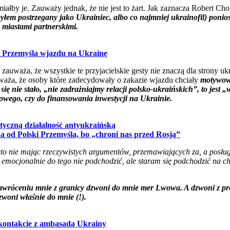
iałby je. Zauważy jednak, że nie jest to żart. Jak zaznacza Robert Ch
łem postrzegany jako Ukrainiec, albo co najmniej ukrainofil) ponios
 miastami partnerskimi.
i Przemyśla wjazdu na Ukrainę
uważa, że wszystkie te przyjacielskie gesty nie znaczą dla strony ukr
aża, że osoby które zadecydowały o zakazie wjazdu chciały
motywow
 się nie stało, „nie zadrażniajmy relacji polsko-ukraińskich”, to jes
zowego, czy do finansowania inwestycji na Ukrainie.
yczną działalność antyukraińską
a od Polski Przemyśla, bo „chroni nas przed Rosją”
ęto nie mając rzeczywistych argumentów, przemawiających za, a posługu
y emocjonalnie do tego nie podchodzić, ale staram się podchodzić na c
o zawróceniu mnie z granicy dzwoni do mnie mer Lwowa. A dzwoni z 
zwoni właśnie do mnie (!).
kontakcie z ambasadą Ukrainy