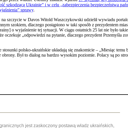
ość szkodzącą Ukrainie” i w celu „zabezpieczenia bezpieczeństwa pań
yjaśnienia” sprawy
.
cy na szczycie w Davos Witold Waszczykowski udzielił wywiadu porta
mnym szokiem, dlaczego postąpiono w taki sposób z prezydentem miasta,
iny] o wyjaśnienie tej sytuacji. W ciągu ostatnich 25 lat nie było taki
ł, że oczekuje „odpowiedzi na pytanie, dlaczego prezydent Przemyśla z
e stosunki polsko-ukraińskie układają się znakomicie – „Miesiąc temu
er obrony. Był to dialog na bardzo wysokim poziomie. Polacy są po str
agranicznych jest zaskoczony postawą władz ukraińskich,