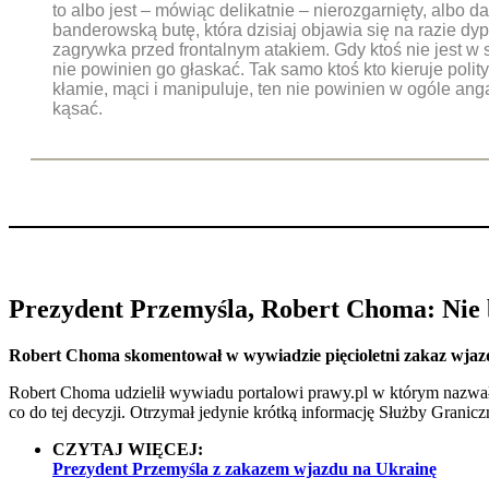
to albo jest – mówiąc delikatnie – nierozgarnięty, albo d
banderowską butę, która dzisiaj objawia się na razie dyp
zagrywka przed frontalnym atakiem. Gdy ktoś nie jest w 
nie powinien go głaskać. Tak samo ktoś kto kieruje polity
kłamie, mąci i manipuluje, ten nie powinien w ogóle an
kąsać.
Prezydent Przemyśla, Robert Choma: Nie b
Robert Choma skomentował w wywiadzie pięcioletni zakaz wjaz
Robert Choma udzielił wywiadu portalowi prawy.pl w którym nazwał
co do tej decyzji. Otrzymał jedynie krótką informację Służby Grani
CZYTAJ WIĘCEJ:
Prezydent Przemyśla z zakazem wjazdu na Ukrainę