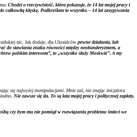
oma:
Chodzi o rzeczywistość, która pokazuje, że 14 lat mojej pracy i
ło całkowitą klęskę. Podkreślam to wszystko – 14 lat zasypywania
aińskiej nic. Jak dodaje, dla Ukraińców
pewne działania, lub
ać do stawiania znaku równości między neobanderyzmem, a
t „wbrew polskim interesom”, to „wszystko służy Moskwie”. A my
jąc się najwyżej manipulacjami. Mnie zaś, nie znając inicjatora
hłodno.
Nie zawsze się da. To są lata mojej pracy i politycznej zapłaty,
prośbą czy bym mu nie pomógł w rozwiązaniu problemu śmieci we