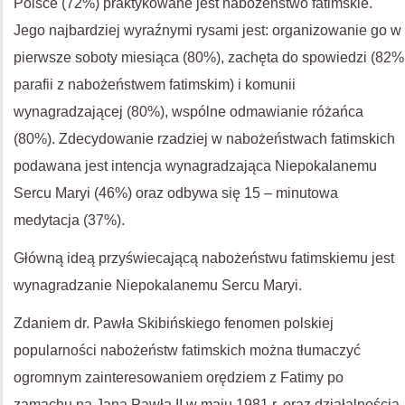
Polsce (72%) praktykowane jest nabożeństwo fatimskie.
Jego najbardziej wyraźnymi rysami jest: organizowanie go w
pierwsze soboty miesiąca (80%), zachęta do spowiedzi (82%
parafii z nabożeństwem fatimskim) i komunii
wynagradzającej (80%), wspólne odmawianie różańca
(80%). Zdecydowanie rzadziej w nabożeństwach fatimskich
podawana jest intencja wynagradzająca Niepokalanemu
Sercu Maryi (46%) oraz odbywa się 15 – minutowa
medytacja (37%).
Główną ideą przyświecającą nabożeństwu fatimskiemu jest
wynagradzanie Niepokalanemu Sercu Maryi.
Zdaniem dr. Pawła Skibińskiego fenomen polskiej
popularności nabożeństw fatimskich można tłumaczyć
ogromnym zainteresowaniem orędziem z Fatimy po
zamachu na Jana Pawła II w maju 1981 r. oraz działalnością