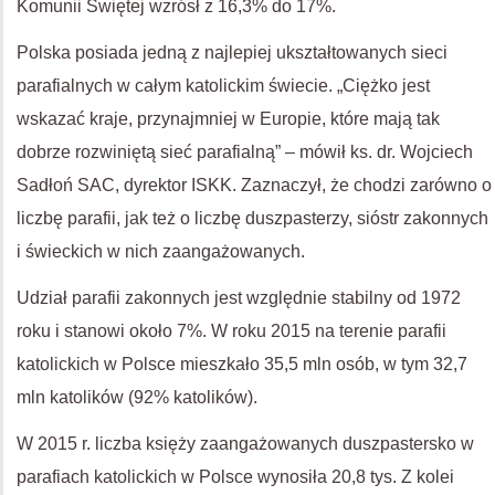
Komunii Świętej wzrósł z 16,3% do 17%.
Polska posiada jedną z najlepiej ukształtowanych sieci
parafialnych w całym katolickim świecie. „Ciężko jest
wskazać kraje, przynajmniej w Europie, które mają tak
dobrze rozwiniętą sieć parafialną” – mówił ks. dr. Wojciech
Sadłoń SAC, dyrektor ISKK. Zaznaczył, że chodzi zarówno o
liczbę parafii, jak też o liczbę duszpasterzy, sióstr zakonnych
i świeckich w nich zaangażowanych.
Udział parafii zakonnych jest względnie stabilny od 1972
roku i stanowi około 7%. W roku 2015 na terenie parafii
katolickich w Polsce mieszkało 35,5 mln osób, w tym 32,7
mln katolików (92% katolików).
W 2015 r. liczba księży zaangażowanych duszpastersko w
parafiach katolickich w Polsce wynosiła 20,8 tys. Z kolei