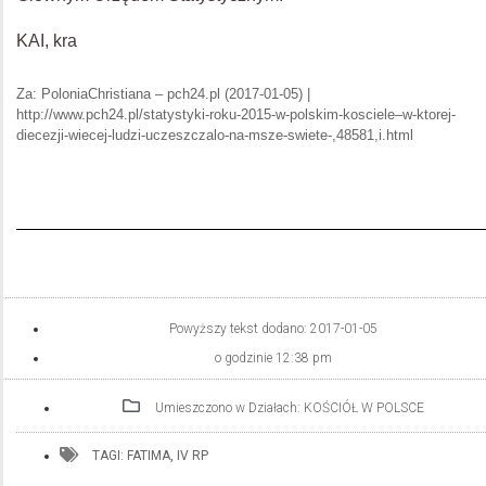
KAI, kra
Za: PoloniaChristiana – pch24.pl (2017-01-05) |
http://www.pch24.pl/statystyki-roku-2015-w-polskim-kosciele–w-ktorej-
diecezji-wiecej-ludzi-uczeszczalo-na-msze-swiete-,48581,i.html
Powyższy tekst dodano:
2017-01-05
o godzinie
12:38 pm
Umieszczono w Działach:
KOŚCIÓŁ W POLSCE
TAGI:
FATIMA
,
IV RP