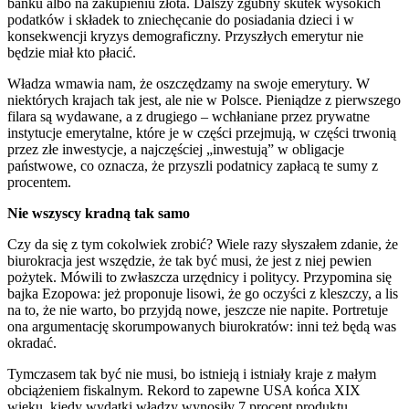
banku albo na zakupieniu złota. Dalszy zgubny skutek wysokich
podatków i składek to zniechęcanie do posiadania dzieci i w
konsekwencji kryzys demograficzny. Przyszłych emerytur nie
będzie miał kto płacić.
Władza wmawia nam, że oszczędzamy na swoje emerytury. W
niektórych krajach tak jest, ale nie w Polsce. Pieniądze z pierwszego
filara są wydawane, a z drugiego – wchłaniane przez prywatne
instytucje emerytalne, które je w części przejmują, w części trwonią
przez złe inwestycje, a najczęściej „inwestują” w obligacje
państwowe, co oznacza, że przyszli podatnicy zapłacą te sumy z
procentem.
Nie wszyscy kradną tak samo
Czy da się z tym cokolwiek zrobić? Wiele razy słyszałem zdanie, że
biurokracja jest wszędzie, że tak być musi, że jest z niej pewien
pożytek. Mówili to zwłaszcza urzędnicy i politycy. Przypomina się
bajka Ezopowa: jeż proponuje lisowi, że go oczyści z kleszczy, a lis
na to, że nie warto, bo przyjdą nowe, jeszcze nie napite. Portretuje
ona argumentację skorumpowanych biurokratów: inni też będą was
okradać.
Tymczasem tak być nie musi, bo istnieją i istniały kraje z małym
obciążeniem fiskalnym. Rekord to zapewne USA końca XIX
wieku, kiedy wydatki władzy wynosiły 7 procent produktu