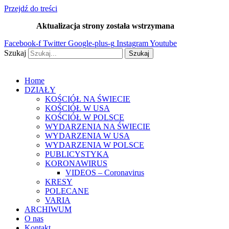
Przejdź do treści
Aktualizacja strony została wstrzymana
…
Facebook-f
Twitter
Google-plus-g
Instagram
Youtube
Szukaj
Szukaj
Home
DZIAŁY
KOŚCIÓŁ NA ŚWIECIE
KOŚCIÓŁ W USA
KOŚCIÓŁ W POLSCE
WYDARZENIA NA ŚWIECIE
WYDARZENIA W USA
WYDARZENIA W POLSCE
PUBLICYSTYKA
KORONAWIRUS
VIDEOS – Coronavirus
KRESY
POLECANE
VARIA
ARCHIWUM
O nas
Kontakt