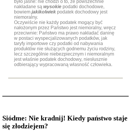
było jasne: nie chodzi o to, że powszechnie
nakładane są
wysokie
podatki dochodowe,
bowiem
jakikolwiek
podatek dochodowy jest
niemoralny.
Oczywiście nie każdy podatek mogący być
nałożonym przez Państwo jest niemoralny, wręcz
przeciwnie: Państwo ma prawo nakładać daninę
w postaci wyspecjalizowanych podatków, jak
taryfy importowe czy podatki od nabywania
produktów nie służących godnemu życiu rodziny,
lecz szczególnie niebezpiecznym i niemoralnym
jest właśnie podatek dochodowy, niesłusznie
odbierający wypracowaną własność człowieka.
Siódme: Nie kradnij! Kiedy państwo staje
się złodziejem?