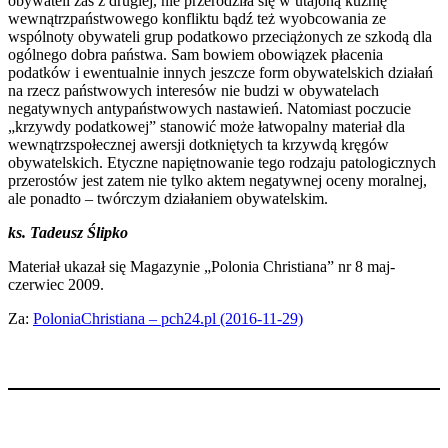
obywateli zaś z drugiej, nie przerodziła się w utajoną kuźnię
wewnątrzpaństwowego konfliktu bądź też wyobcowania ze
wspólnoty obywateli grup podatkowo przeciążonych ze szkodą dla
ogólnego dobra państwa. Sam bowiem obowiązek płacenia
podatków i ewentualnie innych jeszcze form obywatelskich działań
na rzecz państwowych interesów nie budzi w obywatelach
negatywnych antypaństwowych nastawień. Natomiast poczucie
„krzywdy podatkowej” stanowić może łatwopalny materiał dla
wewnątrzspołecznej awersji dotkniętych ta krzywdą kręgów
obywatelskich. Etyczne napiętnowanie tego rodzaju patologicznych
przerostów jest zatem nie tylko aktem negatywnej oceny moralnej,
ale ponadto – twórczym działaniem obywatelskim.
ks. Tadeusz Ślipko
Materiał ukazał się Magazynie „Polonia Christiana” nr 8 maj-
czerwiec 2009.
Za:
PoloniaChristiana – pch24.pl (2016-11-29)