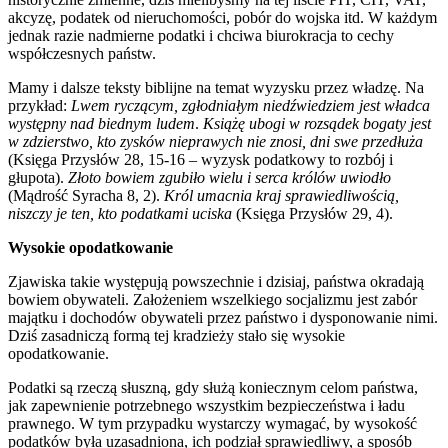
akcyzę, podatek od nieruchomości, pobór do wojska itd. W każdym
jednak razie nadmierne podatki i chciwa biurokracja to cechy
współczesnych państw.
Mamy i dalsze teksty biblijne na temat wyzysku przez władzę. Na
przykład:
Lwem ryczącym, zgłodniałym niedźwiedziem jest władca
występny nad biednym ludem
.
Książę ubogi w rozsądek bogaty jest
w zdzierstwo, kto zysków nieprawych nie znosi, dni swe przedłuża
(Księga Przysłów 28, 15-16 – wyzysk podatkowy to rozbój i
głupota).
Złoto bowiem zgubiło wielu i serca królów uwiodło
(Mądrość Syracha 8, 2).
Król umacnia kraj sprawiedliwością,
niszczy je ten, kto podatkami uciska
(Księga Przysłów 29, 4).
Wysokie opodatkowanie
Zjawiska takie występują powszechnie i dzisiaj, państwa okradają
bowiem obywateli. Założeniem wszelkiego socjalizmu jest zabór
majątku i dochodów obywateli przez państwo i dysponowanie nimi.
Dziś zasadniczą formą tej kradzieży stało się wysokie
opodatkowanie.
Podatki są rzeczą słuszną, gdy służą koniecznym celom państwa,
jak zapewnienie potrzebnego wszystkim bezpieczeństwa i ładu
prawnego. W tym przypadku wystarczy wymagać, by wysokość
podatków była uzasadniona, ich podział sprawiedliwy, a sposób