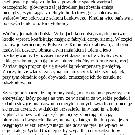
czyli psucie pieniądza. Inflacja powoduje spadek wartości
oszczędności, głównym zaś jej źródłem jest zbytnia emisja
pieniądza, wynikająca z deficytu budżetowego i z tolerowania
walorów bez pokrycia z sektora bankowego. Kradną więc państwa i
po części banki oraz kredytobiorcy.
Wróćmy jednak do Polski. W krajach komunistycznych państwo
kradło wprost, konfiskując majątek: fabryki­, domy, ziemię. W części
krajów je zwrócono, w Polsce nie. Komuniści zrabowali, a obecne
rządy, jak paserzy, obracają tym majątkiem i tolerują jego
rozdrapywanie. Tymczasem nawet dzisiaj możliwy byłby zwrot
takiego zabranego majątku w naturze, choćby w formie zastępczej.
Zamiast tego proponuje się niewielką rekompensatę pieniężną.
Znaczy to, że władza zatrzyma pochodzący z kradzieży majątek, a
przy tym okradnie ogół obywateli, zmuszając ich do zrzutki na
odszkodowanie.
Szczególne znaczenie i ogromny zasięg ma okradanie przez system
emerytalny, który polega na tym, że w zamian za wysokie podatki i
składki służące finansowaniu emerytur i innych świadczeń, obiecuje
się pracującym, że w dalekiej przyszłości inny rząd im z kolei
zapłaci. Ponieważ dużą część pieniędzy zabierają inflacja,
biurokracja i wsparcie dla wybranych, dlatego nikt, kto pracuje do
osiągnięcia wieku emerytalnego, nie dostanie tyle, ile wpłacił w
ciągu całego życia. Dużo lepiej by wypadł na oszczędzaniu w