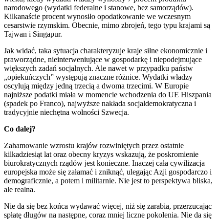
narodowego (wydatki federalne i stanowe, bez samorządów).
Kilkanaście procent wynosiło opodatkowanie we wczesnym
cesarstwie rzymskim. Obecnie, mimo zbrojeń, tego typu krajami są
Tajwan i Singapur.
Jak widać, taka sytuacja charakteryzuje kraje silne ekonomicznie i
praworządne, nieinterweniujące w gospodarkę i niepodejmujące
większych zadań socjalnych. Ale nawet w przypadku państw
„opiekuńczych” występują znaczne różnice. Wydatki władzy
oscylują między jedną trzecią a dwoma trzecimi. W Europie
najniższe podatki miała w momencie wchodzenia do UE Hiszpania
(spadek po Franco), najwyższe nakłada socjaldemokratyczna i
tradycyjnie niechętna wolności Szwecja.
Co dalej?
Zahamowanie wzrostu krajów rozwiniętych przez ostatnie
kilkadziesiąt lat oraz obecny kryzys wskazują, że poskromienie
biurokratycznych rządów jest konieczne. Inaczej cała cywilizacja
europejska może się załamać i zniknąć, ulegając Azji gospodarczo i
demograficznie, a potem i militarnie. Nie jest to perspektywa bliska,
ale realna.
Nie da się bez końca wydawać więcej, niż się zarabia, przerzucając
spłatę długów na następne, coraz mniej liczne pokolenia. Nie da się