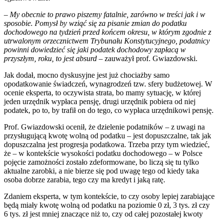
–
My obecnie to prawo piszemy fatalnie, zarówno w treści jak i w
sposobie. Pomysł by wziąć się za pisanie zmian do podatku
dochodowego na tydzień przed końcem okresu, w którym zgodnie z
utrwalonym orzecznictwem Trybunału Konstytucyjnego, podatnicy
powinni dowiedzieć się jaki podatek dochodowy zapłacą w
przyszłym, roku, to jest absurd
– zauważył prof. Gwiazdowski.
Jak dodał, mocno dyskusyjne jest już chociażby samo
opodatkowanie świadczeń, wynagrodzeń tzw. sfery budżetowej. W
ocenie eksperta, to oczywista strata, bo mamy sytuację, w której
jeden urzędnik wypłaca pensję, drugi urzędnik pobiera od niej
podatek, po to, by trafił on do tego, co wypłaca urzędnikowi pensję.
Prof. Gwiazdowski ocenił, że dzielenie podatników – z uwagi na
przysługującą kwotę wolną od podatku – jest dopuszczalne, tak jak
dopuszczalna jest progresja podatkowa. Trzeba przy tym wiedzieć,
że – w kontekście wysokości podatku dochodowego – w Polsce
pojęcie zamożności zostało zdeformowane, bo liczą się tu tylko
aktualne zarobki, a nie bierze się pod uwagę tego od kiedy taka
osoba dobrze zarabia, tego czy ma kredyt i jaką ratę.
Zdaniem eksperta, w tym kontekście, to czy osoby lepiej zarabiające
będą miały kwotę wolną od podatku na poziomie 0 zł, 3 tys. zł czy
6 tys. zł jest mniej znaczące niż to, czy od całej pozostałej kwoty