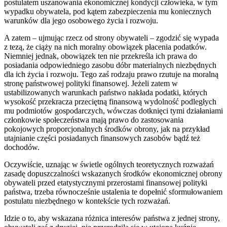
postulatem uszanowania ekonomicznej kondycji człowieka, w tym
wypadku obywatela, pod kątem zabezpieczenia mu koniecznych
warunków dla jego osobowego życia i rozwoju.
A zatem – ujmując rzecz od strony obywateli – zgodzić się wypada
z tezą, że ciąży na nich moralny obowiązek płacenia podatków.
Niemniej jednak, obowiązek ten nie przekreśla ich prawa do
posiadania odpowiedniego zasobu dóbr materialnych niezbędnych
dla ich życia i rozwoju. Tego zaś rodzaju prawo rzutuje na moralną
stronę państwowej polityki finansowej. Jeżeli zatem w
ustabilizowanych warunkach państwo nakłada podatki, których
wysokość przekracza przeciętną finansową wydolność podległych
mu podmiotów gospodarczych, wówczas dotknięci tymi działaniami
członkowie społeczeństwa mają prawo do zastosowania
pokojowych proporcjonalnych środków obrony, jak na przykład
utajnianie części posiadanych finansowych zasobów bądź też
dochodów.
Oczywiście, uznając w świetle ogólnych teoretycznych rozważań
zasadę dopuszczalności wskazanych środków ekonomicznej obrony
obywateli przed etatystycznymi przerostami finansowej polityki
państwa, trzeba równocześnie ustalenia te dopełnić sformułowaniem
postulatu niezbędnego w kontekście tych rozważań.
Idzie o to, aby wskazana różnica interesów państwa z jednej strony,