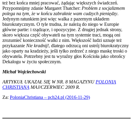
też bez końca mniej pracować, żądając większych świadczeń.
Przypomnijmy zdanie Margaret Thatcher:
Problem z socjalizmem
polega na tym, że w końcu zabraknie wam cudzych pieniędzy
.
Jedynym ratunkiem jest więc walka z pazernym układem
biurokratycznym. O tyle trudna, że należą do niego w Europie
główne partie: i rządzące, i opozycyjne. Z drugiej jednak strony,
skoro większa część obywateli na tym systemie traci, mogą oni
zrozumieć konieczność walki z nim. Większość ludzi uznaje też
przykazanie
Nie kradnij!
, dlatego odrzucą oni ustrój biurokratyczny
jako oparty na kradzieży, jeśli tylko zedrzeć z niego maskę troski o
obywatela. Potrzebny jest tu wyraźny głos Kościoła jako obrońcy
Dekalogu w życiu społecznym.
Michał Wojciechowski
ARTYKUŁ UKAZAŁ SIĘ W NR. 8 MAGAZYNU
POLONIA
CHRISTIANA
MAJ/CZERWIEC 2009 R.
Za:
PoloniaChristiana – pch24.pl (2016-11-29)