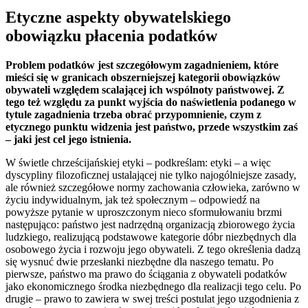
Etyczne aspekty obywatelskiego
obowiązku płacenia podatków
Problem podatków jest szczegółowym zagadnieniem, które
mieści się w granicach obszerniejszej kategorii obowiązków
obywateli względem scalającej ich wspólnoty państwowej. Z
tego też względu za punkt wyjścia do naświetlenia podanego w
tytule zagadnienia trzeba obrać przypomnienie, czym z
etycznego punktu widzenia jest państwo, przede wszystkim zaś
– jaki jest cel jego istnienia.
W świetle chrześcijańskiej etyki – podkreślam: etyki – a więc
dyscypliny filozoficznej ustalającej nie tylko najogólniejsze zasady,
ale również szczegółowe normy zachowania człowieka, zarówno w
życiu indywidualnym, jak też społecznym – odpowiedź na
powyższe pytanie w uproszczonym nieco sformułowaniu brzmi
następująco: państwo jest nadrzędną organizacją zbiorowego życia
ludzkiego, realizującą podstawowe kategorie dóbr niezbędnych dla
osobowego życia i rozwoju jego obywateli. Z tego określenia dadzą
się wysnuć dwie przesłanki niezbędne dla naszego tematu. Po
pierwsze, państwo ma prawo do ściągania z obywateli podatków
jako ekonomicznego środka niezbędnego dla realizacji tego celu. Po
drugie – prawo to zawiera w swej treści postulat jego uzgodnienia z