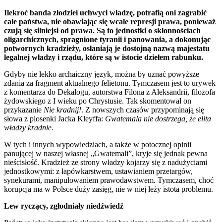
Ilekroć banda złodziei uchwyci władzę, potrafią oni zagrabić
całe państwa, nie ­obawiając się wcale represji prawa, ponieważ
czują się silniejsi od prawa. Są to jednostki o skłonnościach
oligarchicznych, spragnione tyranii i panowania, a dokonując
potwornych ­kradzieży, osłaniają je dostojną nazwą majestatu
legalnej władzy i rządu, które są w istocie dziełem rabunku.
Gdyby nie lekko archaiczny język, można by uznać powyższe
zdania za fragment aktualnego felietonu. Tymczasem jest to urywek
z komentarza do Dekalogu, autorstwa Filona z Aleksandrii, filozofa
żydowskiego z I wieku po Chrystusie. Tak skomentował on
przykazanie
Nie kradnij!
. Z nowszych czasów przypominają się
słowa z piosenki Jacka Kleyffa:
Gwatemala nie dostrzega, że elita
władzy kradnie
.
W tych i innych wypowiedziach, a także w potocznej opinii
panującej w naszej własnej „Gwatemali”, kryje się jednak pewna
nieścisłość. Kradzież ze strony władzy kojarzy się z nadużyciami
jednostkowymi: z łapówkarstwem, ustawianiem przetargów,
synekurami, manipulowaniem prawodawstwem. Tymczasem, choć
korupcja ma w Polsce duży zasięg, nie w niej leży istota problemu.
Lew ryczący, zgłodniały niedźwiedź