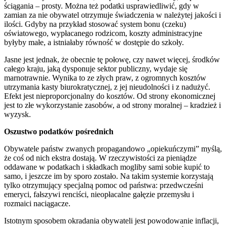
ściągania – prosty. Można też podatki usprawiedliwić, gdy w
zamian za nie obywatel otrzymuje świadczenia w należytej jakości i
ilości. Gdyby na przykład stosować system bonu (czeku)
oświatowego, wypłacanego rodzicom, koszty administracyjne
byłyby małe, a istniałaby równość w dostępie do szkoły.
Jasne jest jednak, że obecnie tę połowę, czy nawet więcej, środków
całego kraju, jaką dysponuje sektor publiczny, wydaje się
marnotrawnie. Wynika to ze złych praw, z ogromnych kosztów
utrzymania kasty biurokratycznej, z jej nieudolności i z nadużyć.
Efekt jest nieproporcjonalny do kosztów. Od strony ekonomicznej
jest to złe wykorzystanie zasobów, a od strony moralnej – kradzież i
wyzysk.
Oszustwo podatków pośrednich
Obywatele państw zwanych propagandowo „opiekuńczymi” myślą,
że coś od nich ekstra dostają. W rzeczywistości za pieniądze
oddawane w podatkach i składkach mogliby sami sobie kupić to
samo, i jeszcze im by sporo zostało. Na takim systemie korzystają
tylko otrzymujący specjalną pomoc od państwa: przedwcześni
emeryci, fałszywi renciści, nieopłacalne gałęzie przemysłu i
rozmaici naciągacze.
Istotnym sposobem okradania obywateli jest powodowanie inflacji,