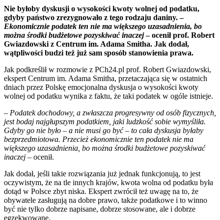
Nie byłoby dyskusji o wysokości kwoty wolnej od podatku,
gdyby państwo zrezygnowało z tego rodzaju daniny. –
Ekonomicznie podatek ten nie ma większego uzasadnienia, bo
można środki budżetowe pozyskiwać inaczej
– ocenił prof. Robert
Gwiazdowski z Centrum im. Adama Smitha. Jak dodał,
wątpliwości budzi też już sam sposób stanowienia prawa.
Jak podkreślił w rozmowie z PCh24.pl prof. Robert Gwiazdowski,
ekspert Centrum im. Adama Smitha, przetaczająca się w ostatnich
dniach przez Polskę emocjonalna dyskusja o wysokości kwoty
wolnej od podatku wynika z faktu, że taki podatek w ogóle istnieje.
–
Podatek dochodowy, a zwłaszcza progresywny od osób fizycznych,
jest bodaj najgłupszym podatkiem, jaki ludzkość sobie wymyśliła.
Gdyby go nie było – a nie musi go być – to cała dyskusja byłaby
bezprzedmiotowa. Przecież ekonomicznie ten podatek nie ma
większego uzasadnienia, bo można środki budżetowe pozyskiwać
inaczej
– ocenił.
Jak dodał, jeśli takie rozwiązania już jednak funkcjonują, to jest
oczywistym, że na tle innych krajów, kwota wolna od podatku była
dotąd w Polsce zbyt niska. Ekspert zwrócił też uwagę na to, że
obywatele zasługują na dobre prawo, także podatkowe i to winno
być nie tylko dobrze napisane, dobrze stosowane, ale i dobrze
egzekwowane.