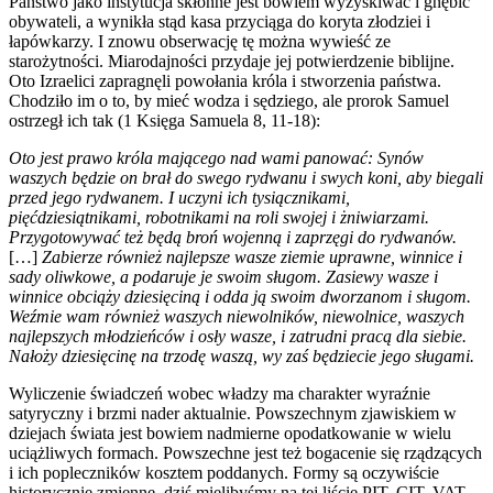
Państwo jako instytucja skłonne jest bowiem wyzyskiwać i gnębić
obywateli, a wynikła stąd kasa przyciąga do koryta złodziei i
łapówkarzy. I znowu obserwację tę można wywieść ze
starożytności. Miarodajności przydaje jej potwierdzenie biblijne.
Oto Izraelici zapragnęli powołania króla i stworzenia państwa.
Chodziło im o to, by mieć wodza i sędziego, ale prorok Samuel
ostrzegł ich tak (1 Księga Samuela 8, 11-18):
Oto jest prawo króla mającego nad wami panować: Synów
waszych będzie on brał do swego rydwanu i swych koni, aby biegali
przed jego rydwanem. I uczyni ich tysiącznikami,
pięćdziesiątnikami, robotnikami na roli swojej i żniwiarzami.
Przygotowywać też będą broń wojenną i zaprzęgi do rydwanów.
[…]
Zabierze również najlepsze wasze ziemie uprawne, winnice i
sady oliwkowe, a podaruje je swoim sługom. Zasiewy wasze i
winnice obciąży dziesięciną i odda ją swoim dworzanom i sługom.
Weźmie wam również waszych niewolników, niewolnice, waszych
najlepszych młodzieńców i osły wasze, i zatrudni pracą dla siebie.
Nałoży dziesięcinę na trzodę waszą, wy zaś będziecie jego sługami.
Wyliczenie świadczeń wobec władzy ma charakter wyraźnie
satyryczny i brzmi nader aktualnie. Powszechnym zjawiskiem w
dziejach świata jest bowiem nadmierne opodatkowanie w wielu
uciążliwych formach. Powszechne jest też bogacenie się rządzących
i ich popleczników kosztem poddanych. Formy są oczywiście
historycznie zmienne, dziś mielibyśmy na tej liście PIT, CIT, VAT,