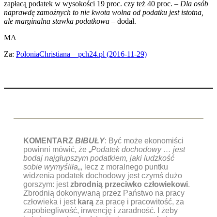
zapłacą podatek w wysokości 19 proc. czy też 40 proc. –
Dla osób
naprawdę zamożnych to nie kwota wolna od podatku jest istotna,
ale marginalna stawka podatkowa
– dodał.
MA
Za:
PoloniaChristiana – pch24.pl (2016-11-29)
KOMENTARZ
BIBUŁY
: Być może ekonomiści
powinni mówić, że „
Podatek dochodowy … jest
bodaj najgłupszym podatkiem, jaki ludzkość
sobie wymyśliła
„, lecz z moralnego puntku
widzenia podatek dochodowy jest czymś dużo
gorszym: jest
zbrodnią przeciwko człowiekowi
.
Zbrodnią dokonywaną przez Państwo na pracy
człowieka i jest
karą
za pracę i pracowitość, za
zapobiegliwość, inwencję i zaradność. I żeby