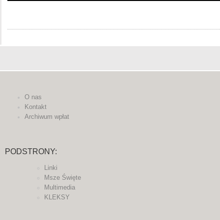
O nas
Kontakt
Archiwum wpłat
PODSTRONY:
Linki
Msze Święte
Multimedia
KLEKSY