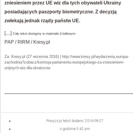
zniesieniem przez UE wiz dla tych obywateli Ukrainy
posiadających paszporty biometryczne. Z decyzją
zwlekają jednak rządy państw UE.
[…]
Cały tekst dostępny w materiale źródłowym
PAP / RIRM / Kresy.pl
Za: Kresy.pl (27 wrzesnia 2016) | http://www.kresy.pl/wydarzenia,europa-
zachodnia?zobacz/komisja-parlamentu-europejskiego-za-zniesieniem-
unijnych-wiz-dla-ukraincow
Powyższy tekst dodano:
2016-09-27
o godzinie
5:42 pm