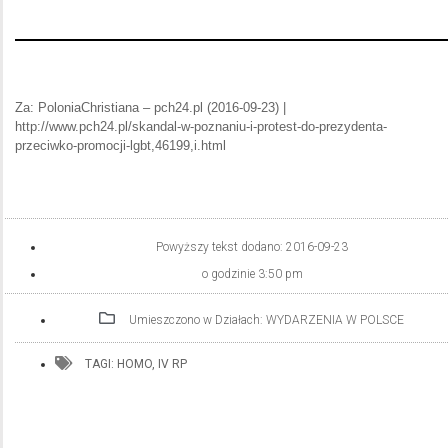
Za: PoloniaChristiana – pch24.pl (2016-09-23) |
http://www.pch24.pl/skandal-w-poznaniu-i-protest-do-prezydenta-
przeciwko-promocji-lgbt,46199,i.html
Powyższy tekst dodano:
2016-09-23
o godzinie
3:50 pm
Umieszczono w Działach:
WYDARZENIA W POLSCE
TAGI:
HOMO
,
IV RP