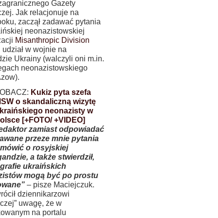
 zagranicznego Gazety
zej. Jak relacjonuje na
oku, zaczął zadawać pytania
aińskiej neonazistowskiej
zacji
Misanthropic Division
j udział w wojnie na
ie Ukrainy (walczyli oni m.in.
egach neonazistowskiego
Azow).
OBACZ:
Kukiz pyta szefa
SW o skandaliczną wizytę
kraińskiego neonazisty w
olsce [+FOTO/ +VIDEO]
edaktor zamiast odpowiadać
awane przeze mnie pytania
 mówić o rosyjskiej
andzie, a także stwierdził,
ografie ukraińskich
istów mogą być po prostu
zowane”
– pisze Maciejczuk.
rócił dziennikarzowi
czej” uwagę, że w
kowanym na portalu