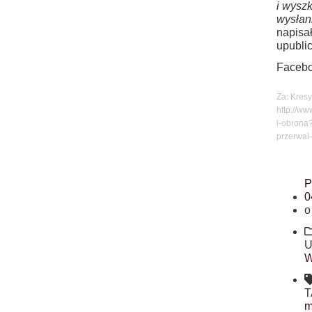
i wyszk
wysłan
napisa
upubli
Facebo
Za: Kresy
http://ww
i-obrona
przerwal
P
0
o
U
W
T
m