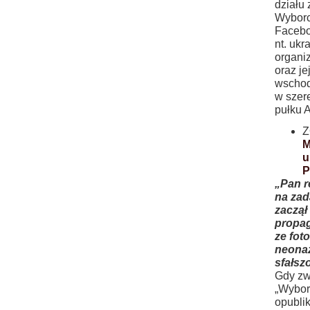
działu
Wyborc
Facebo
nt. ukr
organi
oraz je
wschodz
w szer
pułku 
Z
M
u
P
„Pan r
na zad
zaczął
propag
ze fot
neonaz
sfałs
Gdy zw
„Wybor
opubli