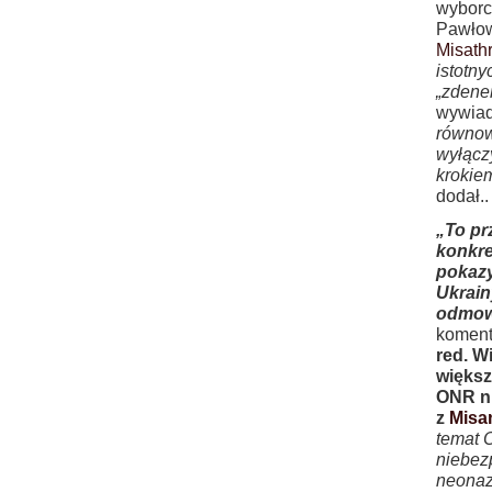
wyborc
Pawłow
Misathr
istotny
„zdene
wywia
równow
wyłącz
krokiem
dodał..
„To pr
konkre
pokazy
Ukrain
odmow
koment
red. W
większ
ONR ni
z
Misa
temat 
niebez
neonazi