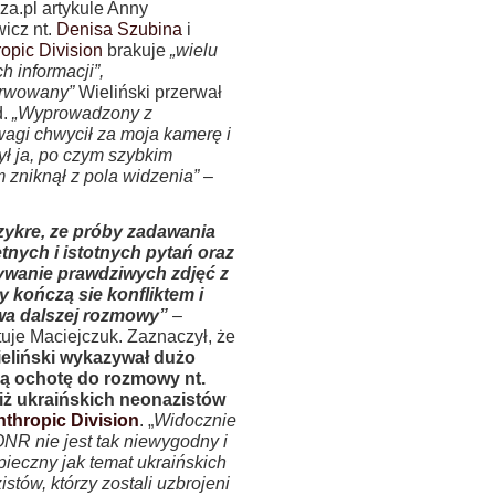
za.pl artykule Anny
icz nt.
Denisa Szubina
i
opic Division
brakuje
„wielu
ch informacji”,
rwowany”
Wieliński przerwał
d.
„Wyprowadzony z
agi chwycił za moja kamerę i
ył ja, po czym szybkim
 zniknął z pola widzenia”
–
zykre, ze próby zadawania
tnych i istotnych pytań oraz
wanie prawdziwych zdjęć z
y kończą sie konfliktem i
a dalszej rozmowy”
–
uje Maciejczuk. Zaznaczył, że
ieliński wykazywał dużo
ą ochotę do rozmowy nt.
ż ukraińskich neonazistów
nthropic Division
. „
Widocznie
ONR nie jest tak niewygodny i
pieczny jak temat ukraińskich
stów, którzy zostali uzbrojeni