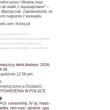
oleni przez Ukrainę oraz
i do walki z separatystami”
–
ł Maciejczuk. Zapowiedział, że
czni nagranie z wywiadu.
ok.com / Kresy.pl
.pl (22 kwietnia 2016) |
w.kresy.pl/wydarzenia,bezpieczenstwo-
?zobacz/dziennikarz-wyborczej-
-wywiad-nt-ukrainskich-neonazistow
owyższy tekst dodano:
2016-
4-26
 godzinie
12:56 pm
mieszczono w Działach:
YDARZENIA W POLSCE
AGI:
censorship
,
IV rp
,
mass-
edia
,
neo-nazi
,
ukraine
,
upa