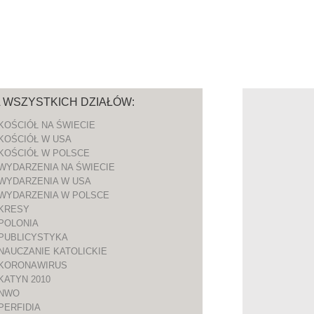
A WSZYSTKICH DZIAŁÓW:
KOŚCIÓŁ NA ŚWIECIE
KOŚCIÓŁ W USA
KOŚCIÓŁ W POLSCE
WYDARZENIA NA ŚWIECIE
WYDARZENIA W USA
WYDARZENIA W POLSCE
KRESY
POLONIA
PUBLICYSTYKA
NAUCZANIE KATOLICKIE
KORONAWIRUS
KATYN 2010
NWO
PERFIDIA