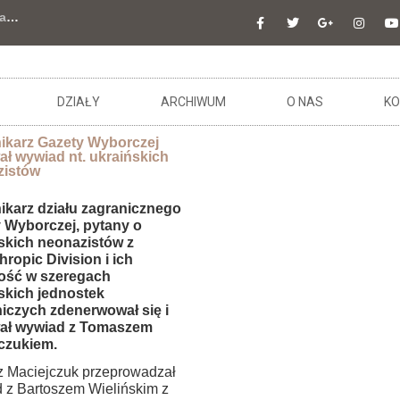
a
…
DZIAŁY
ARCHIWUM
O NAS
KO
ikarz Gazety Wyborczej
ał wywiad nt. ukraińskich
zistów
ikarz działu zagranicznego
 Wyborczej, pytany o
skich neonazistów z
hropic Division i ich
ość w szeregach
skich jednostek
iczych zdenerwował się i
wał wywiad z Tomaszem
czukiem.
 Maciejczuk przeprowadzał
 z Bartoszem Wielińskim z