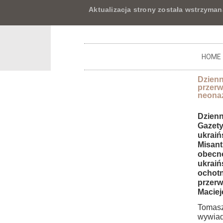
Aktualizacja strony została wstrzyman
HOME
Dzienn
przerw
neona
Dzienn
Gazety
ukraiń
Misant
obecn
ukraiń
ochotn
przer
Maciej
Tomasz
wywiad