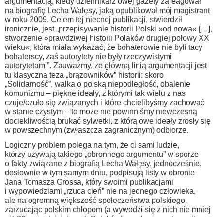
argumentacją, kiedy dziennikarz owej gazety zareagował
na biografię Lecha Wałęsy, jaką opublikował mój magistrant
w roku 2009. Celem tej niecnej publikacji, stwierdził
ironicznie, jest „przepisywanie historii Polski »od nowa« […],
stworzenie »prawdziwej historii Polaków drugiej połowy XX
wieku«, która miała wykazać, że bohaterowie nie byli tacy
bohaterscy, zaś autorytety nie były rzeczywistymi
autorytetami”. Zauważmy, że główną linią argumentacji jest
tu klasyczna teza „brązowników” historii: skoro
„Solidarność”, walka o polską niepodległość, obalenie
komunizmu – piękne ideały, z którymi tak wielu z nas
czuje/czuło się związanych i które chcielibyśmy zachować
w stanie czystym – to może nie powinniśmy niewczesną
dociekliwością brukać sylwetki, z którą owe ideały zrosły się
w powszechnym (zwłaszcza zagranicznym) odbiorze.
Logiczny problem polega na tym, że ci sami ludzie,
którzy używają takiego „obronnego argumentu” w sporze
o fakty związane z biografią Lecha Wałęsy, jednocześnie,
dosłownie w tym samym dniu, podpisują listy w obronie
Jana Tomasza Grossa, który swoimi publikacjami
i wypowiedziami „rzuca cień” nie na jednego człowieka,
ale na ogromną większość społeczeństwa polskiego,
zarzucając polskim chłopom (a wywodzi się z nich nie mniej