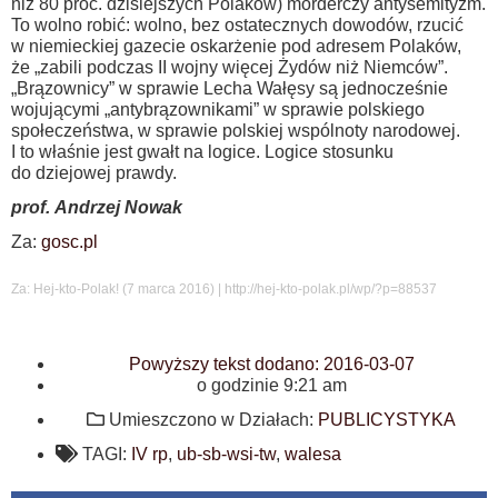
niż 80 proc. dzisiejszych Polaków) morderczy antysemityzm.
To wolno robić: wolno, bez ostatecznych dowodów, rzucić
w niemieckiej gazecie oskarżenie pod adresem Polaków,
że „zabili podczas II wojny więcej Żydów niż Niemców”.
„Brązownicy” w sprawie Lecha Wałęsy są jednocześnie
wojującymi „antybrązownikami” w sprawie polskiego
społeczeństwa, w sprawie polskiej wspólnoty narodowej.
I to właśnie jest gwałt na logice. Logice stosunku
do dziejowej prawdy.
prof. Andrzej Nowak
Za:
gosc.pl
Za: Hej-kto-Polak! (7 marca 2016) | http://hej-kto-polak.pl/wp/?p=88537
Powyższy tekst dodano:
2016-03-07
o godzinie
9:21 am
Umieszczono w Działach:
PUBLICYSTYKA
TAGI:
IV rp
,
ub-sb-wsi-tw
,
walesa