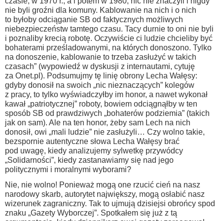
czasie, w 1970 r., a i potem w 1980, nic nie znaczyli i nigdy
nie byli groźni dla komuny. Kablowanie na nich i o nich
to byłoby odciąganie SB od faktycznych możliwych
niebezpieczeństw tamtego czasu. Tacy durnie to oni nie byli
i poznaliby krecią robotę. Oczywiście ci ludzie chcieliby być
bohaterami prześladowanymi, na których donoszono. Tylko
na donoszenie, kablowanie to trzeba zasłużyć w takich
czasach” (wypowiedź w dyskusji z internautami, cytuję
za Onet.pl). Podsumujmy tę linię obrony Lecha Wałęsy:
gdyby donosił na swoich „nic nieznaczących” kolegów
z pracy, to tylko wyświadczyłby im honor, a nawet wykonał
kawał „patriotycznej” roboty, bowiem odciągnąłby w ten
sposób SB od prawdziwych „bohaterów podziemia” (takich
jak on sam). Ale na ten honor, żeby sam Lech na nich
donosił, owi „mali ludzie” nie zasłużyli… Czy wolno takie,
bezspornie autentyczne słowa Lecha Wałęsy brać
pod uwagę, kiedy analizujemy sylwetkę przywódcy
„Solidarności”, kiedy zastanawiamy się nad jego
politycznymi i moralnymi wyborami?
Nie, nie wolno! Ponieważ mogą one rzucić cień na nasz
narodowy skarb, autorytet największy, mogą osłabić nasz
wizerunek zagraniczny. Tak to ujmują dzisiejsi obrońcy spod
znaku „Gazety Wyborczej”. Spotkałem się już z tą