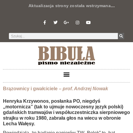
Aktualizacja strony została wstrzymana
…
Brązownicy i gwałciciele –
prof. Andrzej Nowak
Henryka Krzywonos, posłanka PO, niegdyś
„motornicza” (tak to ujmuje nowoczesny język polski)
gdańskich tramwajów i współuczestniczka sierpniowego
strajku w roku 1980, zabrała głos na wiecu w obronie
Lecha Wałęsy.
Powiedziała, że badanie papierów TW „Bolek” to „bat