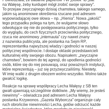
na Wałęsę, żeby kurdupel mógł zrobić swoje sprawy”.
To przejaw zwyczajnego dzisiaj chamstwa, takiego samego,
jakim są anonimowe określenia rzucane pod adresem
wypowiadającej owe słowa – np. „Hienia”. Nowa „jakość”
tego przypadku polega na tym, że wulgarne słowo
odwołujące się nie do postępowania politycznego, tylko
do wyglądu, do cech fizycznych przeciwnika politycznego,
rzuca nie anonimowy „internauta” czy nawet znany
z nazwiska publicysta, ale posłanka na Sejm RP,
reprezentantka najwyższej władzy i godności w naszej
politycznej wspólnocie. I dostaje oklaski przedstawicieli
kulturalnej elity swojego obozu. Napisałem: „zwyczajne
chamstwo”, bowiem do tej agresji, do upodlenia godności
osób, które się do niej posuwają, oraz poważnych instytucji,
które reprezentują – już się przyzwyczailiśmy. Niestety.
W imię walki z drugim obozem wolno wszystko. Wolno także
gwałcić logikę.
Reakcje na sprawę współpracy Lecha Wałęsy z SB ten
gwałt ujawniają szczególnie dotkliwie. „My wiemy, że jesteś
niewinny” – oświadcza pod adresem Lecha Wałęsy
posłanka Krzywonos. „Gazeta Wyborcza” organizuje cały
ruch obrońców niewinności Lecha, gotów odrzucić każde