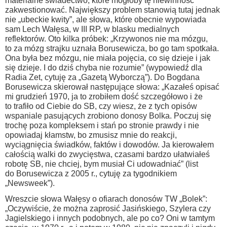
materialne świadectwo, które mogłoby tę niewinność
zakwestionować. Największy problem stanowią tutaj jednak
nie „ubeckie kwity”, ale słowa, które obecnie wypowiada
sam Lech Wałęsa, w III RP, w blasku medialnych
reflektorów. Oto kilka próbek: „Krzywonos nie ma mózgu,
to za mózg strajku uznała Borusewicza, bo go tam spotkała.
Ona była bez mózgu, nie miała pojęcia, co się dzieje i jak
się dzieje. I do dziś chyba nie rozumie” (wypowiedź dla
Radia Zet, cytuję za „Gazetą Wyborczą”). Do Bogdana
Borusewicza skierował następujące słowa: „Kazałeś opisać
mi grudzień 1970, ja to zrobiłem dość szczegółowo i że
to trafiło od Ciebie do SB, czy wiesz, że z tych opisów
wspaniale pasujących zrobiono donosy Bolka. Poczuj się
trochę poza kompleksem i stań po stronie prawdy i nie
opowiadaj kłamstw, bo zmusisz mnie do reakcji,
wyciągnięcia świadków, faktów i dowodów. Ja kierowałem
całością walki do zwycięstwa, czasami bardzo ułatwiałeś
robotę SB, nie chciej, bym musiał Ci udowadniać” (list
do Borusewicza z 2005 r., cytuję za tygodnikiem
„Newsweek”).
Wreszcie słowa Wałęsy o ofiarach donosów TW „Bolek”:
„Oczywiście, że można zaprosić Jasińskiego, Szylera czy
Jagielskiego i innych podobnych, ale po co? Oni w tamtym