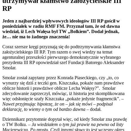
utrzymywał kłamstwo założycielskie III
RP
Jeden z najbardziej wpływowych ideologów III RP gościł w
poniedziałek w radiu RMF FM. Przyznał tam, że od dawna
wiedział, iż Lech Wałęsa był TW „Bolkiem”. Dodał jednak,
że… nie ma to żadnego znaczenia!
Coraz szersze kręgi przyznają się do podtrzymywania kłamstwa
założycielskiego III RP. Tym razem o swej wiedzy na temat
agenturalnej przeszłości pierwszego demokratycznie wybranego
prezydenta III RP opowiedział szef Fundacji Batorego Aleksander
Smolar.
Smolar został zapytany przez Konrada Piaseckiego, czy „to, co
wynurzy się dziś z teczki gen. Kiszczaka, pokaże nam prawdziwe
oblicze historii i prawdziwe oblicze Lecha Wałęsy?”. Smolar
zdecydowanie zaprzeczył, mówiąc, iż historia jest skomplikowana
więc odsłonięcie szafy Kiszczaka „pokaże jedynie fragmencik”. –
Nawet przyjmując hipotezę, że on – jak się mówi – podpisał
deklarację, to wiemy o tym od bardzo dawna
– dodał.
Dziennikarz przytomnie dopytał więc, od kiedy Smolar zna prawdę
o TW Bolku. –
Ja wiedziałem o tym już prawie na pewno od listy
Macierewicza. Po prostu. Czyli innymi słowy to jest wczesny okres