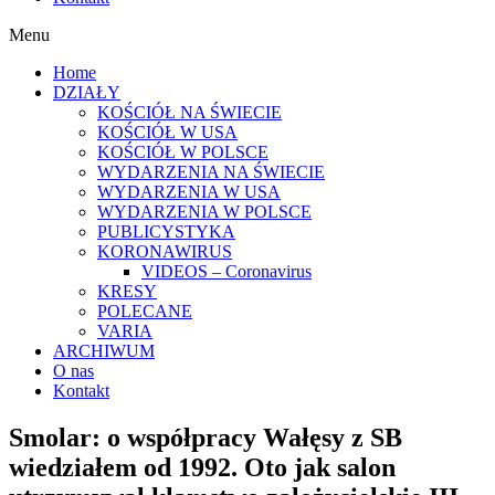
Menu
Home
DZIAŁY
KOŚCIÓŁ NA ŚWIECIE
KOŚCIÓŁ W USA
KOŚCIÓŁ W POLSCE
WYDARZENIA NA ŚWIECIE
WYDARZENIA W USA
WYDARZENIA W POLSCE
PUBLICYSTYKA
KORONAWIRUS
VIDEOS – Coronavirus
KRESY
POLECANE
VARIA
ARCHIWUM
O nas
Kontakt
Smolar: o współpracy Wałęsy z SB
wiedziałem od 1992. Oto jak salon