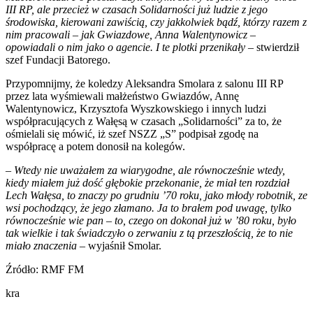
III RP, ale przecież w czasach Solidarności już ludzie z jego
środowiska, kierowani zawiścią, czy jakkolwiek bądź, którzy razem z
nim pracowali – jak Gwiazdowe, Anna Walentynowicz –
opowiadali o nim jako o agencie. I te plotki przenikały –
stwierdził
szef Fundacji Batorego.
Przypomnijmy, że koledzy Aleksandra Smolara z salonu III RP
przez lata wyśmiewali małżeństwo Gwiazdów, Annę
Walentynowicz, Krzysztofa Wyszkowskiego i innych ludzi
współpracujących z Wałęsą w czasach „Solidarności” za to, że
ośmielali się mówić, iż szef NSZZ „S” podpisał zgodę na
współpracę a potem donosił na kolegów.
–
Wtedy nie uważałem za wiarygodne, ale równocześnie wtedy,
kiedy miałem już dość głębokie przekonanie, że miał ten rozdział
Lech Wałęsa, to znaczy po grudniu ’70 roku, jako młody robotnik, ze
wsi pochodzący, że jego złamano. Ja to brałem pod uwagę, tylko
równocześnie wie pan – to, czego on dokonał już w ’80 roku, było
tak wielkie i tak świadczyło o zerwaniu z tą przeszłością, że to nie
miało znaczenia
– wyjaśnił Smolar.
Źródło: RMF FM
kra