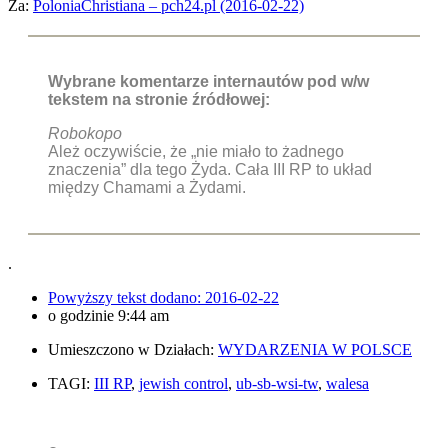
Za:
PoloniaChristiana – pch24.pl (2016-02-22)
Wybrane komentarze internautów pod w/w
tekstem na stronie źródłowej:
Robokopo
Ależ oczywiście, że „nie miało to żadnego
znaczenia” dla tego Żyda. Cała III RP to układ
między Chamami a Żydami.
.
Powyższy tekst dodano:
2016-02-22
o godzinie
9:44 am
Umieszczono w Działach:
WYDARZENIA W POLSCE
TAGI:
III RP
,
jewish control
,
ub-sb-wsi-tw
,
walesa