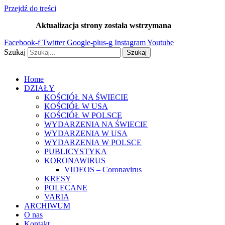
Przejdź do treści
Aktualizacja strony została wstrzymana
…
Facebook-f
Twitter
Google-plus-g
Instagram
Youtube
Szukaj
Szukaj
Home
DZIAŁY
KOŚCIÓŁ NA ŚWIECIE
KOŚCIÓŁ W USA
KOŚCIÓŁ W POLSCE
WYDARZENIA NA ŚWIECIE
WYDARZENIA W USA
WYDARZENIA W POLSCE
PUBLICYSTYKA
KORONAWIRUS
VIDEOS – Coronavirus
KRESY
POLECANE
VARIA
ARCHIWUM
O nas
Kontakt