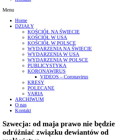
Menu
Home
DZIAŁY
KOŚCIÓŁ NA ŚWIECIE
KOŚCIÓŁ W USA
KOŚCIÓŁ W POLSCE
WYDARZENIA NA ŚWIECIE
WYDARZENIA W USA
WYDARZENIA W POLSCE
PUBLICYSTYKA
KORONAWIRUS
VIDEOS – Coronavirus
KRESY
POLECANE
VARIA
ARCHIWUM
O nas
Kontakt
Szwecja: od maja prawo nie będzie
odróżniać związku dewiantów od