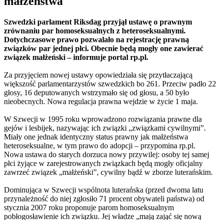
małżeństwa
Szwedzki parlament Riksdag przyjął ustawę o prawnym
zrównaniu par homoseksualnych z heteroseksualnymi.
Dotychczasowe prawo pozwalało na rejestrację prawną
związków par jednej płci. Obecnie będą mogły one zawierać
związek małżeński – informuje portal rp.pl.
Za przyjęciem nowej ustawy opowiedziała się przytłaczającą
większość parlamentarzystów szwedzkich bo 261. Przeciw padło 22
głosy, 16 deputowanych wstrzymało się od głosu, a 50 było
nieobecnych. Nowa regulacja prawna wejdzie w życie 1 maja.
W Szwecji w 1995 roku wprowadzono rozwiązania prawne dla
gejów i lesbijek, nazywając ich związki „związkami cywilnymi”.
Miały one jednak identyczny status prawny jak małżeństwa
heteroseksualne, w tym prawo do adopcji – przypomina rp.pl.
Nowa ustawa do starych dorzuca nowy przywilej: osoby tej samej
płci żyjące w zarejestrowanych związkach będą mogły oficjalny
zawrzeć związek „małżeński”, cywilny bądź w zborze luterańskim.
Dominująca w Szwecji wspólnota luterańska (przed dwoma latu
przynależność do niej zgłosiło 71 procent obywateli państwa) od
stycznia 2007 roku proponuje parom homoseksualnym
pobłogosławienie ich związku. Jej władze „mają zająć się nową