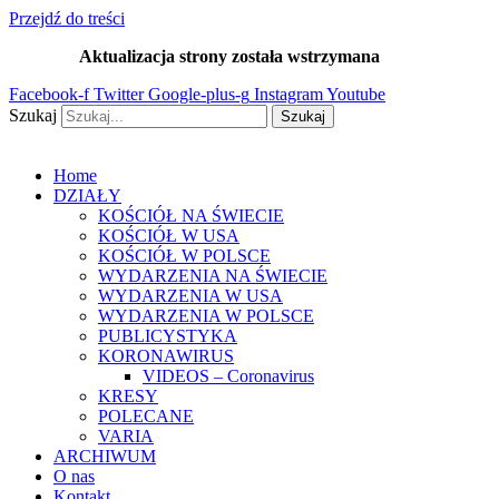
Przejdź do treści
Aktualizacja strony została wstrzymana
…
Facebook-f
Twitter
Google-plus-g
Instagram
Youtube
Szukaj
Szukaj
Home
DZIAŁY
KOŚCIÓŁ NA ŚWIECIE
KOŚCIÓŁ W USA
KOŚCIÓŁ W POLSCE
WYDARZENIA NA ŚWIECIE
WYDARZENIA W USA
WYDARZENIA W POLSCE
PUBLICYSTYKA
KORONAWIRUS
VIDEOS – Coronavirus
KRESY
POLECANE
VARIA
ARCHIWUM
O nas
Kontakt