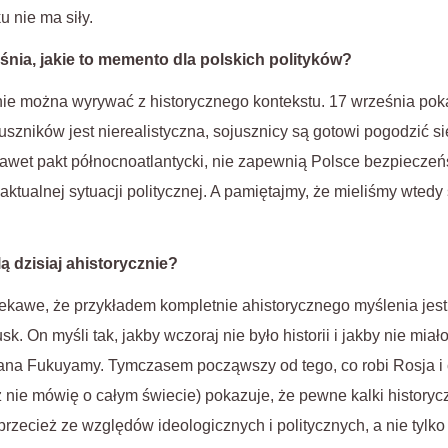
 nie ma siły.
śnia, jakie to memento dla polskich polityków?
nie można wyrywać z historycznego kontekstu. 17 września po
uszników jest nierealistyczna, sojusznicy są gotowi pogodzić si
nawet pakt północnoatlantycki, nie zapewnią Polsce bezpieczeńs
aktualnej sytuacji politycznej. A pamiętajmy, że mieliśmy wted
 dzisiaj ahistorycznie?
iekawe, że przykładem kompletnie ahistorycznego myślenia jest
 On myśli tak, jakby wczoraj nie było historii i jakby nie miało j
ana Fukuyamy. Tymczasem począwszy od tego, co robi Rosja i c
ż nie mówię o całym świecie) pokazuje, że pewne kalki history
przecież ze względów ideologicznych i politycznych, a nie tylk