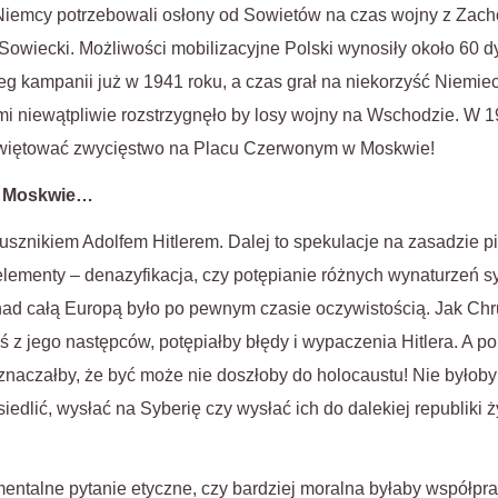
 Niemcy potrzebowali osłony od Sowietów na czas wojny z Zac
owiecki. Możliwości mobilizacyjne Polski wynosiły około 60 dyw
kampanii już w 1941 roku, a czas grał na niekorzyść Niemiec,
i niewątpliwie rozstrzygnęło by losy wojny na Wschodzie. W 194
więtować zwycięstwo na Placu Czerwonym w Moskwie!
w Moskwie…
jusznikiem Adolfem Hitlerem. Dalej to spekulacje na zasadzie p
elementy – denazyfikacja, czy potępianie różnych wynaturzeń 
nad całą Europą było po pewnym czasie oczywistością. Jak Chr
yś z jego następców, potępiałby błędy i wypaczenia Hitlera. A p
oznaczałby, że być może nie doszłoby do holocaustu!
Nie byłob
edlić, wysłać na Syberię czy wysłać ich do dalekiej republiki 
entalne pytanie etyczne, czy bardziej moralna byłaby współpr