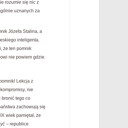
e rozumie się nic z
 ogólnie uznanych za
ik Józefa Stalina, a
eskiego inteligenta.
i, że ten pomnik
nowi nie powiem gdzie.
 pomnik! Lekcja z
e kompromisy, nie
 bronić tego co
 państwa zachowują się
IX wiek pamiętał, że
zyć – republice