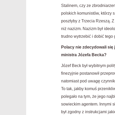
Stalinem, czy ze zbrodniarzem
polskich komunistów, którzy s
poszłyby z Trzecia Rzeszą. Z
niż nazizm. Nazizm był ideol
trudno wytrzebić i dobić tego
Polacy nie zdecydowali się 
ministra Józefa Becka?
Józef Beck był wybitnym poli
finezyjnie postanowił przepro
natomiast pod uwagę czynnika
To tak, jakby komuś przenikl
polegało na tym, że jego najb
sowieckim agentem. Innymi sł
był zgodny z instrukcjami ja