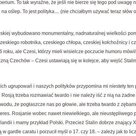
ium. To tak wyraźne, że jeśli nie bierze się tego pod uwagę ni
ykę na oślep. To jest polityka… (nie chciałbym używać teraz słów
eskiej wybudowano monumentalny, nadnaturalnej wielkości pomn
czeskiego robotnika, czeskiego chłopa, czeskiej kołchoźnicy i cz
 roku, ale Czesi, którzy mieli wisielcze poczucie humoru mówil
yczną Czechów – Czesi ustawiają się w kolejce, aby wejść Stali
kich ugrupowań i naszych polityków przypomina mi niestety ten
a: z Rosją trzeba rozmawiać twardo i nie należy iść z nią na żadn
wodu, że pogłaszcze nas po głowie, ale trzeba twardo z zębami
eres. Rosjanie wobec nawet niewielkiego, ale nieustępliwego
landii i mamy przykład Polski. Przecież Stalin dobrze znający X
 w gardle caratu i porzucił myśl o 17. czy 18. – zależy jak to lic