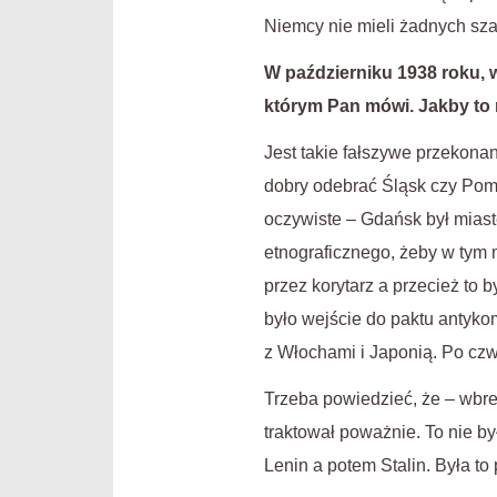
Niemcy nie mieli żadnych szan
W październiku 1938 roku, 
którym Pan mówi. Jakby to 
Jest takie fałszywe przekonan
dobry odebrać Śląsk czy Pomo
oczywiste – Gdańsk był miast
etnograficznego, żeby w tym m
przez korytarz a przecież to 
było wejście do paktu antyko
z Włochami i Japonią. Po czwa
Trzeba powiedzieć, że – wbr
traktował poważnie. To nie by
Lenin a potem Stalin. Była to