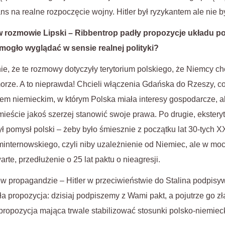
s na realne rozpoczęcie wojny. Hitler był ryzykantem ale nie b
w rozmowie Lipski – Ribbentrop padły propozycje układu po
mogło wyglądać w sensie realnej polityki?
ie, że te rozmowy dotyczyły terytorium polskiego, że Niemcy ch
rze. A to nieprawda! Chcieli włączenia Gdańska do Rzeszy, co
em niemieckim, w którym Polska miała interesy gospodarcze, a
ieście jakoś szerzej stanowić swoje prawa. Po drugie, eksteryt
był pomysł polski – żeby było śmiesznie z początku lat 30-tych X
minternowskiego, czyli niby uzależnienie od Niemiec, ale w mo
rte, przedłużenie o 25 lat paktu o nieagresji.
ew propagandzie – Hitler w przeciwieństwie do Stalina podpis
ła propozycja: dzisiaj podpiszemy z Wami pakt, a pojutrze go zł
 propozycja mająca trwale stabilizować stosunki polsko-niemiec