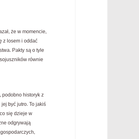
kazał, że w momencie,
ę z losem i oddać
twa. Pakty są o tyle
y sojuszników równie
, podobno historyk z
ej być jutro. To jakiś
o się dzieje w
czne odgrywają
o gospodarczych,