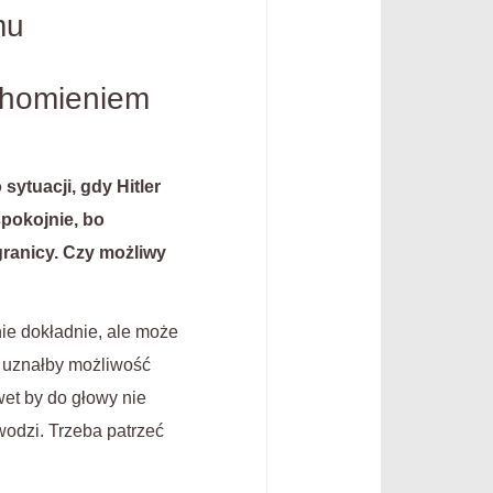
mu
chomieniem
sytuacji, gdy Hitler
spokojnie, bo
granicy. Czy możliwy
nie dokładnie, ale może
y uznałby możliwość
wet by do głowy nie
wodzi. Trzeba patrzeć