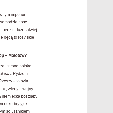
dawnym imperium
y samodzielność
e będzie dużo łatwiej
e będą to rosyjskie
rop – Mołotow?
eli strona polska
lał iść z Rydzem-
Rzeszy – to była
ać, wtedy II wojny
ja niemiecka poszłaby
ncusko-brytyjski
nym sojusznikiem