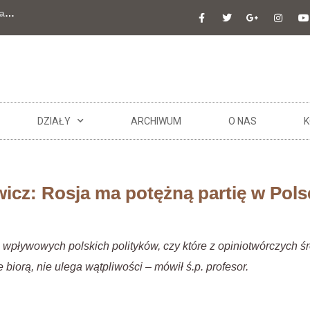
a
…
DZIAŁY
ARCHIWUM
O NAS
K
wicz: Rosja ma potężną partię w Pols
z wpływowych polskich polityków, czy które z opiniotwórczych ś
 biorą, nie ulega wątpliwości – mówił ś.p. profesor.