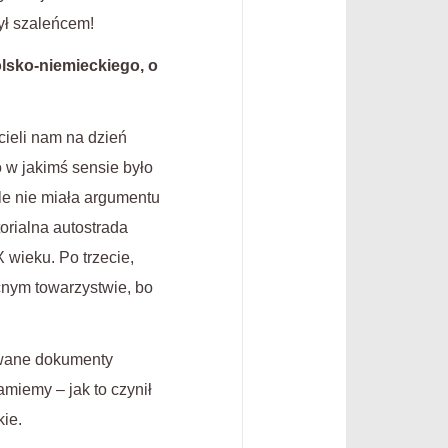
ył szaleńcem!
lsko-niemieckiego, o
cieli nam na dzień
 w jakimś sensie było
le nie miała argumentu
orialna autostrada
X wieku. Po trzecie,
cnym towarzystwie, bo
ywane dokumenty
amiemy – jak to czynił
kie.