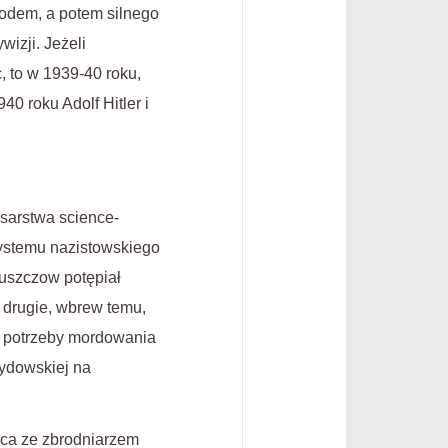
hodem, a potem silnego
izji. Jeżeli
 to w 1939-40 roku,
0 roku Adolf Hitler i
isarstwa science-
systemu nazistowskiego
uszczow potępiał
o drugie, wbrew temu,
y potrzeby mordowania
żydowskiej na
aca ze zbrodniarzem