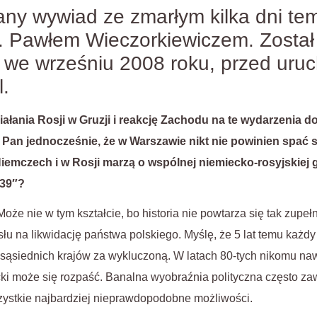
any wywiad ze zmarłym kilka dni te
f. Pawłem Wieczorkiewiczem. Został
we wrześniu 2008 roku, przed uru
l.
ałania Rosji w Gruzji i reakcję Zachodu na te wydarzenia do 
 Pan jednocześnie, że w Warszawie nikt nie powinien spać 
Niemczech i w Rosji marzą o wspólnej niemiecko-rosyjskiej 
939″?
oże nie w tym kształcie, bo historia nie powtarza się tak zupeł
łu na likwidację państwa polskiego. Myślę, że 5 lat temu każd
z sąsiednich krajów za wykluczoną. W latach 80-tych nikomu na
ki może się rozpaść. Banalna wyobraźnia polityczna często za
zystkie najbardziej nieprawdopodobne możliwości.