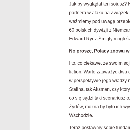
Jak by wyglądał ten sojusz?
partnera w ataku na Związek S
weźmiemy pod uwagę przebieg 
60 polskich dywizji z Niemcam
Edward Rydz-Śmigły mogli ś
No proszę, Polacy znowu 
I to, co ciekawe, ze swoim so
fiction. Warto zauważyć dwa 
w perspektywie jego władzy 
Stalina, tak Aksman, czy któr
co się sądzi taki scenariusz 
Żydów, można by było ich wysi
Wschodzie.
Teraz postawmy sobie fundam