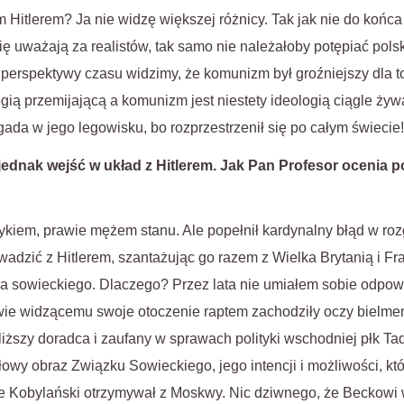
 Hitlerem? Ja nie widzę większej różnicy. Tak jak nie do końca 
ię uważają za realistów, tak samo nie należałoby potępiać polsk
 perspektywy czasu widzimy, że komunizm był groźniejszy dla t
ogią przemijającą a komunizm jest niestety ideologią ciągle ż
 gada w jego legowisku, bo rozprzestrzenił się po całym świecie!
jednak wejść w układ z Hitlerem. Jak Pan Profesor ocenia po
tykiem, prawie mężem stanu. Ale popełnił kardynalny błąd w roz
wadzić z Hitlerem, szantażując go razem z Wielka Brytanią i Fra
 sowieckiego. Dlaczego? Przez lata nie umiałem sobie odpowi
iwie widzącemu swoje otoczenie raptem zachodziły oczy bielme
liższy doradca i zaufany w sprawach polityki wschodniej płk T
owy obraz Związku Sowieckiego, jego intencji i możliwości, kt
kie Kobylański otrzymywał z Moskwy. Nic dziwnego, że Beckowi