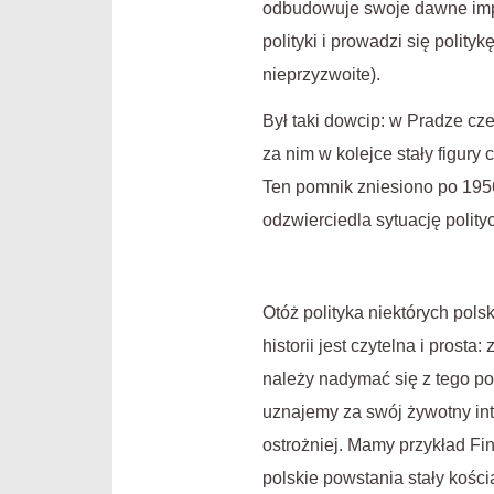
odbudowuje swoje dawne imper
polityki i prowadzi się polit
nieprzyzwoite).
Był taki dowcip: w Pradze cz
za nim w kolejce stały figury 
Ten pomnik zniesiono po 1956
odzwierciedla sytuację polit
Otóż polityka niektórych pols
historii jest czytelna i prost
należy nadymać się z tego po
uznajemy za swój żywotny int
ostrożniej. Mamy przykład Fin
polskie powstania stały kością