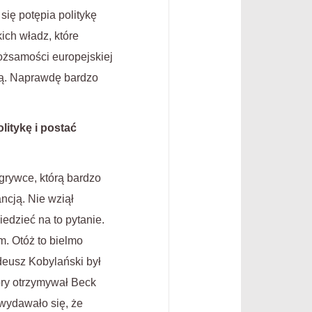
się potępia politykę
ich władz, które
ożsamości europejskiej
ywą. Naprawdę bardzo
litykę i postać
grywce, którą bardzo
ncją. Nie wziął
edzieć na to pytanie.
m. Otóż to bielmo
adeusz Kobylański był
óry otrzymywał Beck
 wydawało się, że