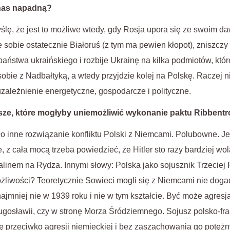
 nas napadną?
myślę, że jest to możliwe wtedy, gdy Rosja upora się ze swoim 
obie ostatecznie Białoruś (z tym ma pewien kłopot), zniszcz
państwa ukraińskiego i rozbije Ukrainę na kilka podmiotów, któr
obie z Nadbałtyką, a wtedy przyjdzie kolej na Polskę. Raczej ni
uzależnienie energetyczne, gospodarcze i polityczne.
sze, które mogłyby uniemożliwić wykonanie paktu Ribbent
inne rozwiązanie konfliktu Polski z Niemcami. Polubowne. Jeż
, z cała mocą trzeba powiedzieć, że Hitler sto razy bardziej wo
alinem na Rydza. Innymi słowy: Polska jako sojusznik Trzeciej 
ożliwości? Teoretycznie Sowieci mogli się z Niemcami nie dogad
najmniej nie w 1939 roku i nie w tym kształcie. Być może agres
Jugosławii, czy w stronę Morza Śródziemnego. Sojusz polsko-fra
ę przeciwko agresji niemieckiej i bez zaszachowania go potęż