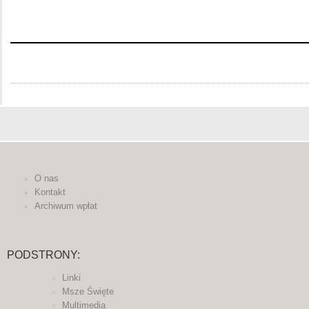
O nas
Kontakt
Archiwum wpłat
PODSTRONY:
Linki
Msze Święte
Multimedia