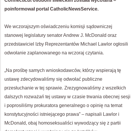
Connecticut osobom świeckim została wycofana –
poinformował portal CatholicNewsService.
We wczorajszym oświadczeniu komisji sądowniczej
stanowej legislatury senator Andrew J. McDonald oraz
przedstawiciel Izby Reprezentantów Michael Lawlor ogłosili
odwołanie zaplanowanego na wczoraj czytania.
„Na prośbę samych wnioskodawców, którzy wspierają tę
ustawę zdecydowaliśmy się odwołać publiczne
przesłuchanie w tej sprawie. Zrezygnowaliśmy z wszelkich
dalszych rozważań tej ustawy w czasie trwania obecnej sesji
i poprosiliśmy prokuratora generalnego o opinię na temat
konstytucyjności istniejącego prawa” – napisali Lawlor i
McDonald, obaj homoseksualiści wywodzący się z partii