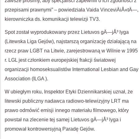
zawsze prosimy, aby specjaliści zapewnili o ich zgodności z
przepisami prawnymi” – powiedziała Vaida VinceviÄiÅ«tÄ—,
kierowniczka ds. komunikacji telewizji TV3.
Spot został wyprodukowany przez Lietuvos gÄ—jÅ³ lyga
(Litewska Liga Gejów), najstarszą organizację działającą na
rzecz praw LGBT na Litwie, zarejestrowaną w Wilnie w 1995
r. LGL jest członkiem europejskiej frakcji światowej
organizacji homoseksualistów International Lesbian and Gay
Association (ILGA ).
W ubiegłym roku, Inspektor Etyki Dziennikarskiej uznał, że
litewski publiczny nadawca radiowo-telewizyjny LRT ma
prawo odmówić emisji innego materiału filmowego, który
powstał na zlecenie tej samej Lietuvos gÄ—jÅ³ lyga i
promował kontrowersyjną Paradę Gejów.