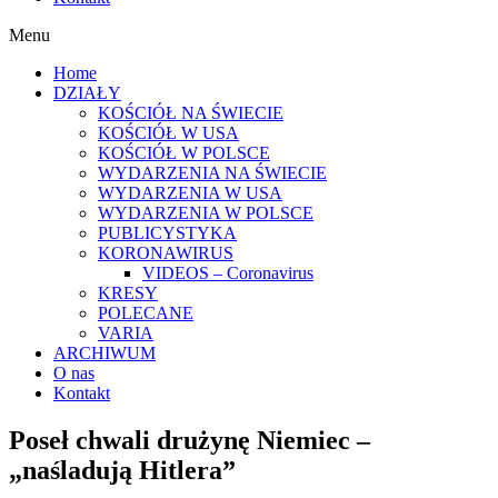
Menu
Home
DZIAŁY
KOŚCIÓŁ NA ŚWIECIE
KOŚCIÓŁ W USA
KOŚCIÓŁ W POLSCE
WYDARZENIA NA ŚWIECIE
WYDARZENIA W USA
WYDARZENIA W POLSCE
PUBLICYSTYKA
KORONAWIRUS
VIDEOS – Coronavirus
KRESY
POLECANE
VARIA
ARCHIWUM
O nas
Kontakt
Poseł chwali drużynę Niemiec –
„naśladują Hitlera”