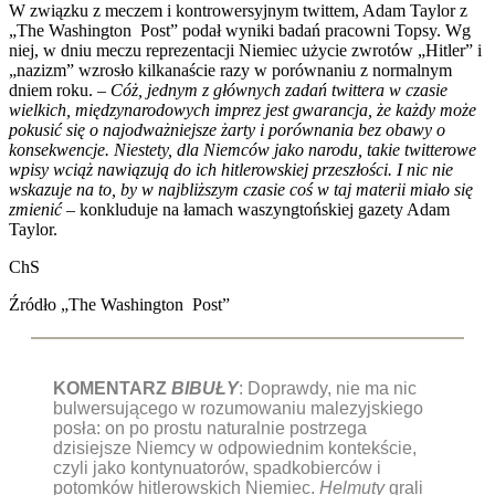
W związku z meczem i kontrowersyjnym twittem, Adam Taylor z
„The Washington Post” podał wyniki badań pracowni Topsy. Wg
niej, w dniu meczu reprezentacji Niemiec użycie zwrotów „Hitler” i
„nazizm” wzrosło kilkanaście razy w porównaniu z normalnym
dniem roku. –
Cóż, jednym z głównych zadań twittera w czasie
wielkich, międzynarodowych imprez jest gwarancja, że każdy może
pokusić się o najodważniejsze żarty i porównania bez obawy o
konsekwencje. Niestety, dla Niemców jako narodu, takie twitterowe
wpisy wciąż nawiązują do ich hitlerowskiej przeszłości. I nic nie
wskazuje na to, by w najbliższym czasie coś w taj materii miało się
zmienić
– konkluduje na łamach waszyngtońskiej gazety Adam
Taylor.
ChS
Źródło „The Washington Post”
KOMENTARZ
BIBUŁY
: Doprawdy, nie ma nic
bulwersującego w rozumowaniu malezyjskiego
posła: on po prostu naturalnie postrzega
dzisiejsze Niemcy w odpowiednim kontekście,
czyli jako kontynuatorów, spadkobierców i
potomków hitlerowskich Niemiec.
Helmuty
grali