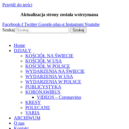
Przejdź do treści
Aktualizacja strony została wstrzymana
…
Facebook-f
Twitter
Google-plus-g
Instagram
Youtube
Szukaj
Szukaj
Home
DZIAŁY
KOŚCIÓŁ NA ŚWIECIE
KOŚCIÓŁ W USA
KOŚCIÓŁ W POLSCE
WYDARZENIA NA ŚWIECIE
WYDARZENIA W USA
WYDARZENIA W POLSCE
PUBLICYSTYKA
KORONAWIRUS
VIDEOS – Coronavirus
KRESY
POLECANE
VARIA
ARCHIWUM
O nas
Kontakt