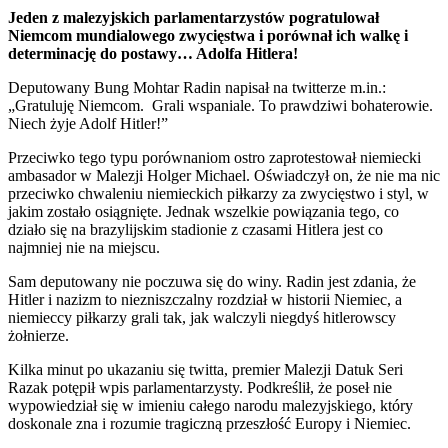
Jeden z malezyjskich parlamentarzystów pogratulował
Niemcom mundialowego zwycięstwa i porównał ich walkę i
determinację do postawy… Adolfa Hitlera!
Deputowany Bung Mohtar Radin napisał na twitterze m.in.:
„Gratuluję Niemcom. Grali wspaniale. To prawdziwi bohaterowie.
Niech żyje Adolf Hitler!”
Przeciwko tego typu porównaniom ostro zaprotestował niemiecki
ambasador w Malezji Holger Michael. Oświadczył on, że nie ma nic
przeciwko chwaleniu niemieckich piłkarzy za zwycięstwo i styl, w
jakim zostało osiągnięte. Jednak wszelkie powiązania tego, co
działo się na brazylijskim stadionie z czasami Hitlera jest co
najmniej nie na miejscu.
Sam deputowany nie poczuwa się do winy. Radin jest zdania, że
Hitler i nazizm to niezniszczalny rozdział w historii Niemiec, a
niemieccy piłkarzy grali tak, jak walczyli niegdyś hitlerowscy
żołnierze.
Kilka minut po ukazaniu się twitta, premier Malezji Datuk Seri
Razak potępił wpis parlamentarzysty. Podkreślił, że poseł nie
wypowiedział się w imieniu całego narodu malezyjskiego, który
doskonale zna i rozumie tragiczną przeszłość Europy i Niemiec.