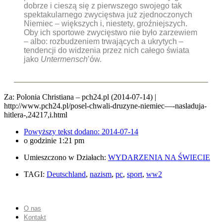
dobrze i cieszą się z pierwszego swojego tak
spektakularnego zwycięstwa już zjednoczonych
Niemiec – większych i, niestety, groźniejszych.
Oby ich sportowe zwycięstwo nie było zarzewiem
– albo: rozbudzeniem trwających a ukrytych –
tendencji do widzenia przez nich całego świata
jako
Untermensch
’ów.
Za: Polonia Christiana – pch24.pl (2014-07-14) |
http://www.pch24.pl/posel-chwali-druzyne-niemiec—-nasladuja-
hitlera-,24217,i.html
Powyższy tekst dodano:
2014-07-14
o godzinie
1:21 pm
Umieszczono w Działach:
WYDARZENIA NA ŚWIECIE
TAGI:
Deutschland
,
nazism
,
pc
,
sport
,
ww2
O nas
Kontakt