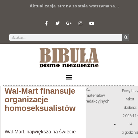
Aktualizacja strony została wstrzymana
…
Wal-Mart finansuje
Za:
Powyższ
materiałów
organizacje
tekst
redakcyjnych
homoseksualistów
dodano:
2006-11-
14
Wal-Mart, największa na świecie
o godzini