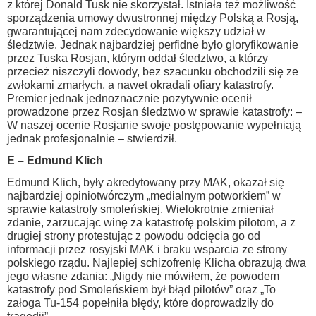
z której Donald Tusk nie skorzystał. Istniała też możliwość
sporządzenia umowy dwustronnej między Polską a Rosją,
gwarantującej nam zdecydowanie większy udział w
śledztwie. Jednak najbardziej perfidne było gloryfikowanie
przez Tuska Rosjan, którym oddał śledztwo, a którzy
przecież niszczyli dowody, bez szacunku obchodzili się ze
zwłokami zmarłych, a nawet okradali ofiary katastrofy.
Premier jednak jednoznacznie pozytywnie ocenił
prowadzone przez Rosjan śledztwo w sprawie katastrofy: –
W naszej ocenie Rosjanie swoje postępowanie wypełniają
jednak profesjonalnie – stwierdził.
E – Edmund Klich
Edmund Klich, były akredytowany przy MAK, okazał się
najbardziej opiniotwórczym „medialnym potworkiem” w
sprawie katastrofy smoleńskiej. Wielokrotnie zmieniał
zdanie, zarzucając winę za katastrofę polskim pilotom, a z
drugiej strony protestując z powodu odcięcia go od
informacji przez rosyjski MAK i braku wsparcia ze strony
polskiego rządu. Najlepiej schizofrenię Klicha obrazują dwa
jego własne zdania: „Nigdy nie mówiłem, że powodem
katastrofy pod Smoleńskiem był błąd pilotów” oraz „To
załoga Tu-154 popełniła błędy, które doprowadziły do