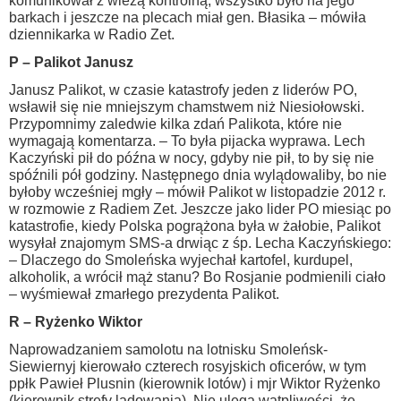
komunikował z wieżą kontrolną, wszystko było na jego
barkach i jeszcze na plecach miał gen. Błasika – mówiła
dziennikarka w Radio Zet.
P – Palikot Janusz
Janusz Palikot, w czasie katastrofy jeden z liderów PO,
wsławił się nie mniejszym chamstwem niż Niesiołowski.
Przypomnimy zaledwie kilka zdań Palikota, które nie
wymagają komentarza. – To była pijacka wyprawa. Lech
Kaczyński pił do późna w nocy, gdyby nie pił, to by się nie
spóźnili pół godziny. Następnego dnia wylądowaliby, bo nie
byłoby wcześniej mgły – mówił Palikot w listopadzie 2012 r.
w rozmowie z Radiem Zet. Jeszcze jako lider PO miesiąc po
katastrofie, kiedy Polska pogrążona była w żałobie, Palikot
wysyłał znajomym SMS-a drwiąc z śp. Lecha Kaczyńskiego:
– Dlaczego do Smoleńska wyjechał kartofel, kurdupel,
alkoholik, a wrócił mąż stanu? Bo Rosjanie podmienili ciało
– wyśmiewał zmarłego prezydenta Palikot.
R – Ryżenko Wiktor
Naprowadzaniem samolotu na lotnisku Smoleńsk-
Siewiernyj kierowało czterech rosyjskich oficerów, w tym
ppłk Pawieł Plusnin (kierownik lotów) i mjr Wiktor Ryżenko
(kierownik strefy lądowania). Nie ulega wątpliwości, że