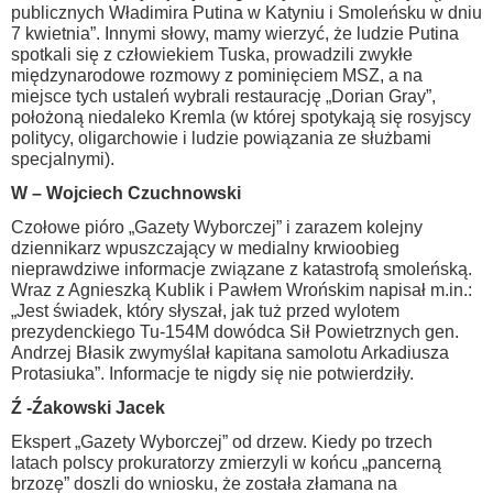
publicznych Władimira Putina w Katyniu i Smoleńsku w dniu
7 kwietnia”. Innymi słowy, mamy wierzyć, że ludzie Putina
spotkali się z człowiekiem Tuska, prowadzili zwykłe
międzynarodowe rozmowy z pominięciem MSZ, a na
miejsce tych ustaleń wybrali restaurację „Dorian Gray”,
położoną niedaleko Kremla (w której spotykają się rosyjscy
politycy, oligarchowie i ludzie powiązania ze służbami
specjalnymi).
W – Wojciech Czuchnowski
Czołowe pióro „Gazety Wyborczej” i zarazem kolejny
dziennikarz wpuszczający w medialny krwioobieg
nieprawdziwe informacje związane z katastrofą smoleńską.
Wraz z Agnieszką Kublik i Pawłem Wrońskim napisał m.in.:
„Jest świadek, który słyszał, jak tuż przed wylotem
prezydenckiego Tu-154M dowódca Sił Powietrznych gen.
Andrzej Błasik zwymyślał kapitana samolotu Arkadiusza
Protasiuka”. Informacje te nigdy się nie potwierdziły.
Ź -Źakowski Jacek
Ekspert „Gazety Wyborczej” od drzew. Kiedy po trzech
latach polscy prokuratorzy zmierzyli w końcu „pancerną
brzozę” doszli do wniosku, że została złamana na