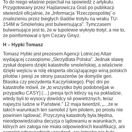
To do niego właśnie pojechał na spowiedź z artykułu.
Przygotowany przez Hajdarowicza Graś po publikacji
stwierdził oficjalnie, że „Informacja ‘Rzeczpospolitej’ o
znalezieniu przez biegłych śladów trotylu na wraku TU-
154M w Smoleńsku jest bulwersująca”. Tymczasem
bulwersujące jest to, że w tupolewie wykryto trotyl, a nie to,
że poinformował o tym Cezary Gmyz.
H – Hypki Tomasz
Tomasz Hybki jest prezesem Agencji Lotniczej Altair
wydającej czasopismo „Skrzydlata Polska”. Jednak sławę
zyskał dopiero dzięki katastrofie smoleńskiej, a właściwie
dzięki wejściu w rolę eksperta obciążającego winą polskich
pilotów i presji ze strony pasażerów (w domyśle gen.
Błasika czy prezydenta Kaczyńskiego). Pięć dni po
katastrofie mówił, że „to wszystko było podobne[jak w
przypadku CASY] (…) presja tych którzy są na pokładzie,
wtedy byli to wysocy dowódcy sił powietrznych, teraz
najwyżsi ludzie w Państwie.” 12 maja twierdził, „…że w
takich warunkach ten samolot z tym pilotem, po prostu nie
powinien lądować. Przyczyną katastrofy była błędna,
nieodpowiedzialna decyzja o lądowaniu w warunkach, w
których ani załoga nie miała odpowiednich kwalifikacji, ani