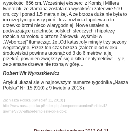
wysokości 666 cm. Wcześniej eksperci z Komisji Millera
twierdzili, że złamana została na wysokości zaledwie 510
cm, czyli ponad 1,5 metra niżej. A że brzoza duża nie była to
im niżej tym grubszy pień i teza rozbicia tupolewa o to
drzewko brzmi nieco wiarygodniej. Nowe ustalenia,
podważające rzetelność polskich śledczych i hipotezę
rozbicia samolotu o brzozę Źakowski wyśmiał w
„Wyborczej” tłumacząc, że „Od katastrofy minęły trzy sezony
wegetacyjne. Przez ten czas brzoza (zależnie od wieku i
środowiska) powinna urosnąć od 3 do 6 metrów, a jej
przekrój powinien zwiększyć się o kilka centymetrów”. Tyle,
że złamane drzewa nie rosną w górę…
Robert Wit Wyrostkiewicz
Artykuł ukazał się w najnowszym numerze tygodnika „Nasza
Polska” Nr 15 (910) z 9 kwietnia 2013 r.
Za: Nasza Polska (Kwiecień 11, 2013) |
http://www.naszapolska.pl/index.php/component/content/article/42-
gowne/3707-alfabet-smoleski-od-a-do-z