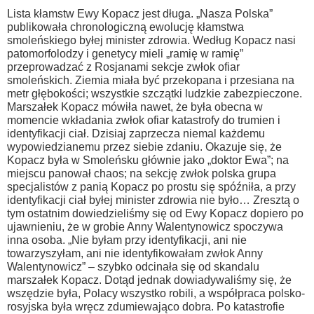
Lista kłamstw Ewy Kopacz jest długa. „Nasza Polska”
publikowała chronologiczną ewolucję kłamstwa
smoleńskiego byłej minister zdrowia. Według Kopacz nasi
patomorfolodzy i genetycy mieli „ramię w ramię”
przeprowadzać z Rosjanami sekcje zwłok ofiar
smoleńskich. Ziemia miała być przekopana i przesiana na
metr głębokości; wszystkie szczątki ludzkie zabezpieczone.
Marszałek Kopacz mówiła nawet, że była obecna w
momencie wkładania zwłok ofiar katastrofy do trumien i
identyfikacji ciał. Dzisiaj zaprzecza niemal każdemu
wypowiedzianemu przez siebie zdaniu. Okazuje się, że
Kopacz była w Smoleńsku głównie jako „doktor Ewa”; na
miejscu panował chaos; na sekcję zwłok polska grupa
specjalistów z panią Kopacz po prostu się spóźniła, a przy
identyfikacji ciał byłej minister zdrowia nie było… Zresztą o
tym ostatnim dowiedzieliśmy się od Ewy Kopacz dopiero po
ujawnieniu, że w grobie Anny Walentynowicz spoczywa
inna osoba. „Nie byłam przy identyfikacji, ani nie
towarzyszyłam, ani nie identyfikowałam zwłok Anny
Walentynowicz” – szybko odcinała się od skandalu
marszałek Kopacz. Dotąd jednak dowiadywaliśmy się, że
wszędzie była, Polacy wszystko robili, a współpraca polsko-
rosyjska była wręcz zdumiewająco dobra. Po katastrofie