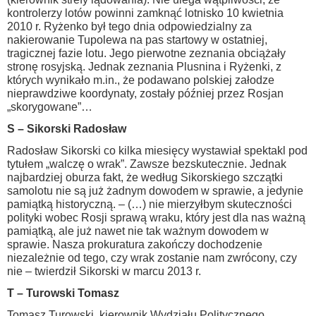
kontrolerzy lotów powinni zamknąć lotnisko 10 kwietnia
2010 r. Ryżenko był tego dnia odpowiedzialny za
nakierowanie Tupolewa na pas startowy w ostatniej,
tragicznej fazie lotu. Jego pierwotne zeznania obciążały
stronę rosyjską. Jednak zeznania Plusnina i Ryżenki, z
których wynikało m.in., że podawano polskiej załodze
nieprawdziwe koordynaty, zostały później przez Rosjan
„skorygowane”…
S – Sikorski Radosław
Radosław Sikorski co kilka miesięcy wystawiał spektakl pod
tytułem „walczę o wrak”. Zawsze bezskutecznie. Jednak
najbardziej oburza fakt, że według Sikorskiego szczątki
samolotu nie są już żadnym dowodem w sprawie, a jedynie
pamiątką historyczną. – (…) nie mierzyłbym skuteczności
polityki wobec Rosji sprawą wraku, który jest dla nas ważną
pamiątką, ale już nawet nie tak ważnym dowodem w
sprawie. Nasza prokuratura zakończy dochodzenie
niezależnie od tego, czy wrak zostanie nam zwrócony, czy
nie – twierdził Sikorski w marcu 2013 r.
T – Turowski Tomasz
Tomasz Turowski, kierownik Wydziału Politycznego