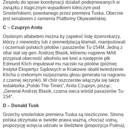
Zespołu do spraw koordynacji działań podejmowanych w
związku z tragicznym wypadkiem lotniczym pod
Smoleńskiem, powołanego przez premiera Tuska. Obecnie
jest senatorem z ramienia Platformy Obywatelskiej.
C – Czupryn Anita
Osobnym alfabetem można by zapełnić listę dziennikarzy,
którzy z niewiedzy lub z premedytacją kłamali, manipulowali
i oczerniali polskich pilotów i pasażerów Tu-154M. Jedną z
ofiar stał się gen. Andrzej Błasik, któremu najpierw MAK
przypisał obecność alkoholu we krwi a następnie płk
Edmund Klich imputował mu naciski na pilotów (później
Instytut Ekspertyz Sądowych w Krakowie obalił twierdzenie
Klicha o rzekomym rozpoznaniu głosu generała na nagraniu
z czarnej skrzynki). W chór oszczerstw włączyła się także
redaktorka „Polski The Times”, Anita Czupryn, pisząc:
„Generał Andrzej Błasik, czarna owca wśród pasażerów Tu-
154″.
D – Donald Tusk
Grzechy smoleńskie premiera Tuska są niezliczone. Strona
polska otrzymała w świetle prawa ważną, chociaż ustną,
propozycję wzięcia udziału w śledztwie (propozycja Putina),