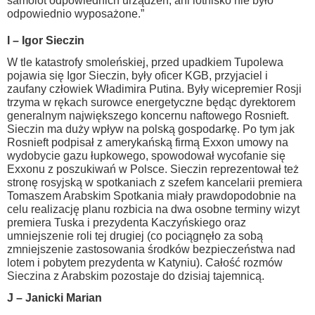
samolot odpowiednich urządzeń, ani lotnisko nie było
odpowiednio wyposażone.”
I – Igor Sieczin
W tle katastrofy smoleńskiej, przed upadkiem Tupolewa
pojawia się Igor Sieczin, były oficer KGB, przyjaciel i
zaufany człowiek Władimira Putina. Były wicepremier Rosji
trzyma w rękach surowce energetyczne będąc dyrektorem
generalnym największego koncernu naftowego Rosnieft.
Sieczin ma duży wpływ na polską gospodarkę. Po tym jak
Rosnieft podpisał z amerykańską firmą Exxon umowy na
wydobycie gazu łupkowego, spowodował wycofanie się
Exxonu z poszukiwań w Polsce. Sieczin reprezentował też
stronę rosyjską w spotkaniach z szefem kancelarii premiera
Tomaszem Arabskim Spotkania miały prawdopodobnie na
celu realizację planu rozbicia na dwa osobne terminy wizyt
premiera Tuska i prezydenta Kaczyńskiego oraz
umniejszenie roli tej drugiej (co pociągnęło za sobą
zmniejszenie zastosowania środków bezpieczeństwa nad
lotem i pobytem prezydenta w Katyniu). Całość rozmów
Sieczina z Arabskim pozostaje do dzisiaj tajemnicą.
J – Janicki Marian