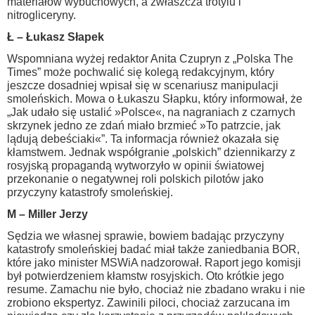
materiałów wybuchowych, a zwłaszcza trotylu i
nitrogliceryny.
Ł – Łukasz Słapek
Wspomniana wyżej redaktor Anita Czupryn z „Polska The
Times” może pochwalić się kolegą redakcyjnym, który
jeszcze dosadniej wpisał się w scenariusz manipulacji
smoleńskich. Mowa o Łukaszu Słapku, który informował, że
„Jak udało się ustalić »Polsce«, na nagraniach z czarnych
skrzynek jedno ze zdań miało brzmieć »To patrzcie, jak
lądują debeściaki«”. Ta informacja również okazała się
kłamstwem. Jednak współgranie „polskich” dziennikarzy z
rosyjską propagandą wytworzyło w opinii światowej
przekonanie o negatywnej roli polskich pilotów jako
przyczyny katastrofy smoleńskiej.
M – Miller Jerzy
Sędzia we własnej sprawie, bowiem badając przyczyny
katastrofy smoleńskiej badać miał także zaniedbania BOR,
które jako minister MSWiA nadzorował. Raport jego komisji
był potwierdzeniem kłamstw rosyjskich. Oto krótkie jego
resume. Zamachu nie było, chociaż nie zbadano wraku i nie
zrobiono ekspertyz. Zawinili piloci, chociaż zarzucana im