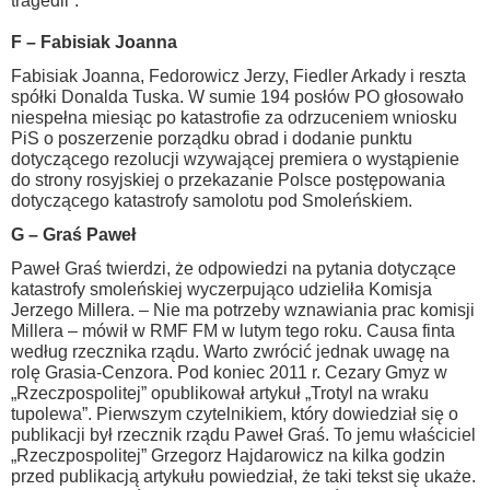
tragedii”.
F – Fabisiak Joanna
Fabisiak Joanna, Fedorowicz Jerzy, Fiedler Arkady i reszta
spółki Donalda Tuska. W sumie 194 posłów PO głosowało
niespełna miesiąc po katastrofie za odrzuceniem wniosku
PiS o poszerzenie porządku obrad i dodanie punktu
dotyczącego rezolucji wzywającej premiera o wystąpienie
do strony rosyjskiej o przekazanie Polsce postępowania
dotyczącego katastrofy samolotu pod Smoleńskiem.
G – Graś Paweł
Paweł Graś twierdzi, że odpowiedzi na pytania dotyczące
katastrofy smoleńskiej wyczerpująco udzieliła Komisja
Jerzego Millera. – Nie ma potrzeby wznawiania prac komisji
Millera – mówił w RMF FM w lutym tego roku. Causa finta
według rzecznika rządu. Warto zwrócić jednak uwagę na
rolę Grasia-Cenzora. Pod koniec 2011 r. Cezary Gmyz w
„Rzeczpospolitej” opublikował artykuł „Trotyl na wraku
tupolewa”. Pierwszym czytelnikiem, który dowiedział się o
publikacji był rzecznik rządu Paweł Graś. To jemu właściciel
„Rzeczpospolitej” Grzegorz Hajdarowicz na kilka godzin
przed publikacją artykułu powiedział, że taki tekst się ukaże.