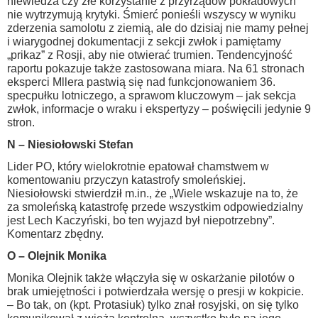
niewiedza czy złe korzystanie z przyrządów pokładowych
nie wytrzymują krytyki. Śmierć ponieśli wszyscy w wyniku
zderzenia samolotu z ziemią, ale do dzisiaj nie mamy pełnej
i wiarygodnej dokumentacji z sekcji zwłok i pamiętamy
„prikaz” z Rosji, aby nie otwierać trumien. Tendencyjność
raportu pokazuje także zastosowana miara. Na 61 stronach
eksperci Mllera pastwią się nad funkcjonowaniem 36.
specpułku lotniczego, a sprawom kluczowym – jak sekcja
zwłok, informacje o wraku i ekspertyzy – poświęcili jedynie 9
stron.
N – Niesiołowski Stefan
Lider PO, który wielokrotnie epatował chamstwem w
komentowaniu przyczyn katastrofy smoleńskiej.
Niesiołowski stwierdził m.in., że „Wiele wskazuje na to, że
za smoleńską katastrofę przede wszystkim odpowiedzialny
jest Lech Kaczyński, bo ten wyjazd był niepotrzebny”.
Komentarz zbędny.
O – Olejnik Monika
Monika Olejnik także włączyła się w oskarżanie pilotów o
brak umiejętności i potwierdzała wersję o presji w kokpicie.
– Bo tak, on (kpt. Protasiuk) tylko znał rosyjski, on się tylko