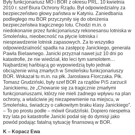
Były funkcjonariusz MO i BOR z okresu PRL. 10 kwietnia
2010 r. szef Biura Ochrony Rządu. Był odpowiedzialny za
bezpieczeństwo głowy państwa w Katyniu. Zaniedbania
podległego mu BOR przyczyniły się do obniżenia
bezpieczeństwa tragicznego lotu. Chodzi m.in. o
niedokonanie przez funkcjonariuszy rekonesansu lotniska w
Smoleńsku, nieobecność na płycie lotniska i
niesprawdzenie lotnisk zapasowych. Za to wszystko
odpowiedzialność spadła na zastępcę Janickiego, generała
Pawła Bielawnego. Janicki przyznał nawet już 10 dni po
katastrofie, że nie wiedział, kto leci tym samolotem…
Najbardziej hańbiącą go wypowiedzią było jednak
obciążenie winą zmarłych w Smoleńsku funkcjonariuszy
BOR. Wskazał tu m.in. na płk. Jarosława Florczaka. Płk.
Tomasz Grudziński, były szef BOR za rządów PiS zarzucił
Janickiemu, że „Chowanie się za tragicznie zmarłymi
funkcjonariuszami, którzy nie mieli żadnego wpływu na plan
ochrony, a właściwie jej niezapewnienie na miejscu, w
Smoleńsku, świadczy o całkowitym braku klasy Janickiego”.
– To po prostu podłe – mówił Grudziński. Dopiero niespełna
trzy lata po katastrofie Janicki podał się do dymisji jako
powód podając fatalną sytuację finansową w BOR.
K – Kopacz Ewa