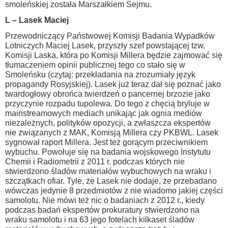
smoleńskiej została Marszałkiem Sejmu.
L – Lasek Maciej
Przewodniczący Państwowej Komisji Badania Wypadków
Lotniczych Maciej Lasek, przyszły szef powstającej tzw.
Komisji Laska, która po Komisji Millera będzie zajmować się
tłumaczeniem opinii publicznej tego co stało się w
Smoleńsku (czytaj: przekładania na zrozumiały język
propagandy Rosyjskiej). Lasek już teraz dał się poznać jako
twardogłowy obrońca twierdzeń o pancernej brzozie jako
przyczynie rozpadu tupolewa. Do tego z chęcią bryluje w
mainstreamowych mediach unikając jak ognia mediów
niezależnych, polityków opozycji, a zwłaszcza ekspertów
nie związanych z MAK, Komisją Millera czy PKBWL. Lasek
sygnował raport Millera. Jest też gorącym przeciwnikiem
wybuchu. Powołuje się na badania wojskowego Instytutu
Chemii i Radiometrii z 2011 r. podczas których nie
stwierdzono śladów materiałów wybuchowych na wraku i
szczątkach ofiar. Tyle, że Lasek nie dodaje, że przebadano
wówczas jedynie 8 przedmiotów z nie wiadomo jakiej części
samolotu. Nie mówi też nic o badaniach z 2012 r., kiedy
podczas badań ekspertów prokuratury stwierdzono na
wraku samolotu i na 63 jego fotelach kilkaset śladów