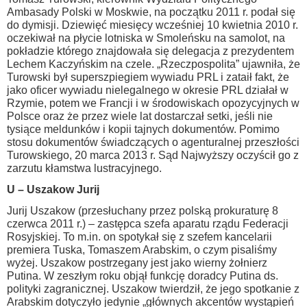
Ambasady Polski w Moskwie, na początku 2011 r. podał się
do dymisji. Dziewięć miesięcy wcześniej 10 kwietnia 2010 r.
oczekiwał na płycie lotniska w Smoleńsku na samolot, na
pokładzie którego znajdowała się delegacja z prezydentem
Lechem Kaczyńskim na czele. „Rzeczpospolita” ujawniła, że
Turowski był superszpiegiem wywiadu PRL i zataił fakt, że
jako oficer wywiadu nielegalnego w okresie PRL działał w
Rzymie, potem we Francji i w środowiskach opozycyjnych w
Polsce oraz że przez wiele lat dostarczał setki, jeśli nie
tysiące meldunków i kopii tajnych dokumentów. Pomimo
stosu dokumentów świadczących o agenturalnej przeszłości
Turowskiego, 20 marca 2013 r. Sąd Najwyższy oczyścił go z
zarzutu kłamstwa lustracyjnego.
U – Uszakow Jurij
Jurij Uszakow (przesłuchany przez polską prokuraturę 8
czerwca 2011 r.) – zastępca szefa aparatu rządu Federacji
Rosyjskiej. To m.in. on spotykał się z szefem kancelarii
premiera Tuska, Tomaszem Arabskim, o czym pisaliśmy
wyżej. Uszakow postrzegany jest jako wierny żołnierz
Putina. W zeszłym roku objął funkcję doradcy Putina ds.
polityki zagranicznej. Uszakow twierdził, że jego spotkanie z
Arabskim dotyczyło jedynie „głównych akcentów wystąpień