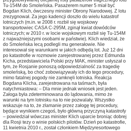
Tu-154M do Smoleńska. Pasażerem numer 5 miał być
Bogdan Klich, ówczesny minister Obrony Narodowej. Z lotu
zrezygnował. Za jego kadencji doszło do wielu katastrof
lotniczych (m.in. w 2008 r. rozbił się wojskowy
transportowiec CASA C-295M, zginął kwiat dowódców
lotniczych; w 2010 r. w locie wojskowym rozbił się Tu-154M
z najważniejszymi osobami w państwie). Klich wiedział, że
do Smoleńska lecą podlegli mu generałowie. Nie
interesował się warunkami w jakich odbędą lot. Już 12 dni
po katastrofie w rozmowie zarejestrowanej przez Edmunda
Kicha, przedstawiciela Polski przy MAK, minister usłyszał o
tym, że Rosjanie ponoszą odpowiedzialność za tragedię
smoleńską, bo choć zobowiązywały ich do tego procedury,
mimo fatalnej pogody nie zamknęli lotniska. Reakcja
Bogdana Klicha, zarejestrowana na taśmach, była
natychmiastowa: – Dla mnie jednak wniosek jest jeden.
Załoga była zdeterminowana do lądowania, mimo że
warunki na tym lotnisku na to nie pozwalały. Wszystko
wskazuje na to, że złamanie przez załogę tej procedury,
będące wynikiem czegoś, było główną przyczyną katastrofy
– powiedział wówczas minister Klich uparcie broniąc dobrej
dla Rosji tezy o winie polskich pilotów. Dzień po katastrofie,
11 kwietnia 2010 r., został członkiem Międzyresortowego