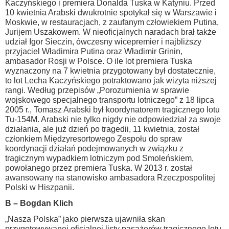
Kaczyńskiego i premiera Donalda Tuska w Katyniu. Przed
10 kwietnia Arabski dwukrotnie spotykał się w Warszawie i
Moskwie, w restauracjach, z zaufanym człowiekiem Putina,
Jurijem Uszakowem. W nieoficjalnych naradach brał także
udział Igor Sieczin, ówczesny wicepremier i najbliższy
przyjaciel Władimira Putina oraz Władimir Grinin,
ambasador Rosji w Polsce. O ile lot premiera Tuska
wyznaczony na 7 kwietnia przygotowany był dostatecznie,
to lot Lecha Kaczyńskiego potraktowano jak wizyta niższej
rangi. Według przepisów „Porozumienia w sprawie
wojskowego specjalnego transportu lotniczego” z 18 lipca
2005 r., Tomasz Arabski był koordynatorem tragicznego lotu
Tu-154M. Arabski nie tylko nigdy nie odpowiedział za swoje
działania, ale już dzień po tragedii, 11 kwietnia, został
członkiem Międzyresortowego Zespołu do spraw
koordynacji działań podejmowanych w związku z
tragicznym wypadkiem lotniczym pod Smoleńskiem,
powołanego przez premiera Tuska. W 2013 r. został
awansowany na stanowisko ambasadora Rzeczpospolitej
Polski w Hiszpanii.
B – Bogdan Klich
„Nasza Polska” jako pierwsza ujawniła skan
przygotowywanej oficjalnej listy pasażerów tragicznego lotu