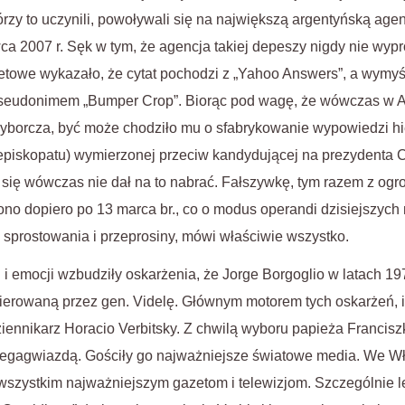
tórzy to uczynili, powoływali się na największą argentyńską a
ca 2007 r. Sęk w tym, że agencja takiej depeszy nigdy nie wyp
towe wykazało, że cytat pochodzi z „Yahoo Answers”, a wymyśli
pseudonimem „Bumper Crop”. Biorąc pod wagę, że wówczas w Ar
yborcza, być może chodziło mu o sfabrykowanie wypowiedzi h
 episkopatu) wymierzonej przeciw kandydującej na prezydenta Cr
kt się wówczas nie dał na to nabrać. Fałszywkę, tym razem z o
o dopiero po 13 marca br., co o modus operandi dzisiejszych 
a sprostowania i przeprosiny, mówi właściwie wszystko.
u i emocji wzbudziły oskarżenia, że Jorge Borgoglio w latach 1
ierowaną przez gen. Videlę. Głównym motorem tych oskarżeń, i 
 dziennikarz Horacio Verbitsky. Z chwilą wyboru papieża Franciszk
gagwiazdą. Gościły go najważniejsze światowe media. We Wł
wszystkim najważniejszym gazetom i telewizjom. Szczególnie l