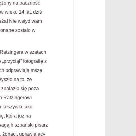
rężony na baczność
 wieku 14 lat, dziś
ieża! Nie wstyd wam
konane zostało w
 Ratzingera w szatach
przyciął” fotografię z
ich odprawiają mszę
yszło na to, że
 znalazła się poza
h Ratzingerowi
 fałszywki jako
ę, która już na
wagą hiszpański pisarz
e, żonaci, uprawiający