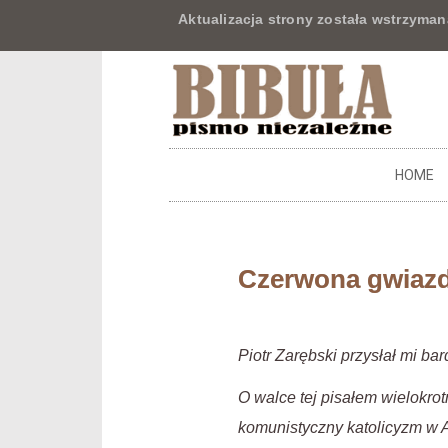
Aktualizacja strony została wstrzyman
HOME
Czerwona gwiazd
Piotr Zarębski przysłał mi ba
O walce tej pisałem wielokro
komunistyczny katolicyzm w 