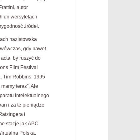
attini, autor
ch uniwersytetach
arygodność źródeł.
wach nazistowska
c wówczas, gdy nawet
acta, by ruszyć do
ons Film Festival
ż. Tim Robbins, 1995
o mamy teraz”. Ale
aparatu intelektualnego
an i za te pieniądze
Ratzingera i
ne stacje jak ABC
irtualna Polska.