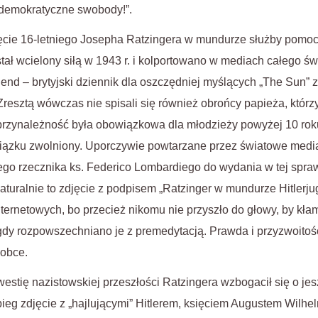
demokratyczne swobody!”.
cie 16-letniego Josepha Ratzingera w mundurze służby pomoc
ostał wcielony siłą w 1943 r. i kolportowano w mediach całego św
gend – brytyjski dziennik dla oszczędniej myślących „The Sun” 
Zresztą wówczas nie spisali się również obrońcy papieża, którzy 
 przynależność była obowiązkowa dla młodzieży powyżej 10 roku
wiązku zwolniony. Uporczywie powtarzane przez światowe media
ego rzecznika ks. Federico Lombardiego do wydania w tej spra
aturalnie to zdjęcie z podpisem „Ratzinger w mundurze Hitlerju
nternetowych, bo przecież nikomu nie przyszło do głowy, by kł
dy rozpowszechniano je z premedytacją. Prawda i przyzwoitość
 obce.
estię nazistowskiej przeszłości Ratzingera wzbogacił się o je
bieg zdjęcie z „hajlującymi” Hitlerem, księciem Augustem Wil