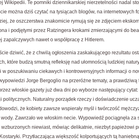
ej Wikipedii. Te pomniki dziennikarskiej nierzetelności nadal st
cie można dziś czytać na tysiącach blogów, na internetowych f
iej, że oszczerstwa znakomicie rymują się ze zdjęciem eksko
ona i podjętymi przez Ratzingera krokami zmierzającymi do beaty
j zapalczywych nawet o współpracę z Hitlerem.
ście dziwić, że z chwilą ogłoszenia zaskakującego rezultatu os
h, które budzą smutną refleksję nad ułomnością ludzkiej natury
 w poszukiwaniu ciekawych i kontrowersyjnych informacji o now
 wypowiedzi Jorge Bergoglio na przeróżne tematy, a prawdziwą f
rzez włoskie gazety już dwa dni po wyborze następujący cytat: 
ji politycznych. Naturalny porządek rzeczy i doświadczenie ucz
owodzi, że kobiety zawsze wspierały myśl i twórczość mężczyzn
j wody. Zawrzało we włoskim necie. Wypowiedź pociągnęła za 
wzburzonych niewiast, mówiąc delikatnie, niezbyt papieżowi p
 Kostaryki. Przytłaczająca większość kolportujących tą haniebn