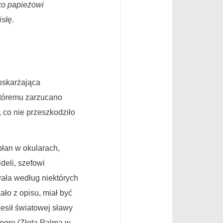
ko papieżowi
słę.
oskarżająca
któremu zarzucano
 co nie przeszkodziło
płan w okularach,
deli, szefowi
wała według niektórych
ało z opisu, miał być
esił światowej sławy
oore (Złota Palma w