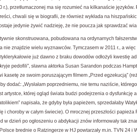
 r.), przetłumaczonej ma się rozumieć na kilkanaście języków. Fr
reści, chwali się w biografii, że również wykłada na hiszpański
zostaje jedynie żywić nadzieję, że nie poucza jak sprawdzać wi
itywnie skonstruowana, pobudowana na ordynarnych fałszerst
a nie znajdzie wielu wyznawców. Tymczasem w 2011 r., a wię
ntyklerykałowie już dawno z braku dowodów odłożyli kwestię ad 
kryje pedofili”, sławna aktorka Susan Sarandon podczas Hampt
wi kasetę ze swoim poruszającym filmem „Przed egzekucją” (re
i, by dodać: „Wysłałam poprzedniemu, nie temu naziście, któreg
st artystce, której ogląd świata budzi podejrzenia o dysfunkcję 
atolikiem” napisała, że gdyby była papieżem, sprzedałaby Watyk
ę i choroby w całym świecie). O mrocznej przeszłości papieża 
nd w dzień po ogłoszeniu o abdykacji znów informowały tak zna
lsce brednie o Ratzingerze w HJ powtarzały m.in. TVN 24 i W