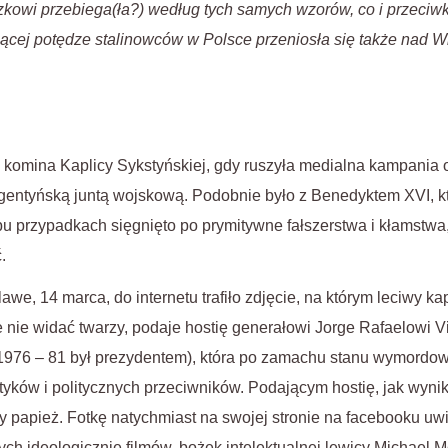
zkowi przebiega(ła?) według tych samych wzorów, co i przeciw
ącej potędze stalinowców w Polsce przeniosła się także nad Wi
z komina Kaplicy Sykstyńskiej, gdy ruszyła medialna kampania 
rgentyńską juntą wojskową. Podobnie było z Benedyktem XVI, 
u przypadkach sięgnięto po prymitywne fałszerstwa i kłamstwa,
.
we, 14 marca, do internetu trafiło zdjęcie, na którym leciwy ka
że nie widać twarzy, podaje hostię generałowi Jorge Rafaelowi Vi
h 1976 – 81 był prezydentem), która po zamachu stanu wymordo
yków i politycznych przeciwników. Podającym hostię, jak wynik
y papież. Fotkę natychmiast na swojej stronie na facebooku uwi
 ideologicznie filmów, bożek intelektualnej lewicy Michael M