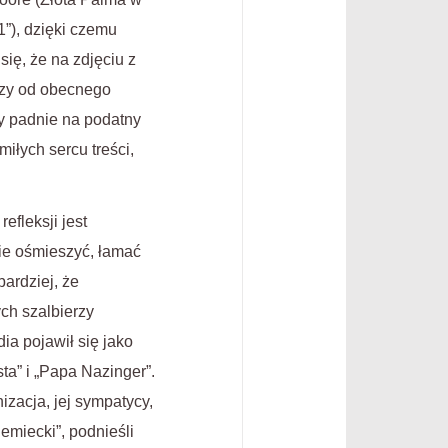
1”), dzięki czemu
się, że na zdjęciu z
rszy od obecnego
dy padnie na podatny
iłych sercu treści,
efleksji jest
nie ośmieszyć, łamać
bardziej, że
ch szalbierzy
ia pojawił się jako
a” i „Papa Nazinger”.
izacja, jej sympatycy,
emiecki”, podnieśli