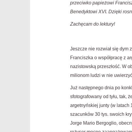
przeciwko papieżowi Francis
Benedyktowi XVI. Dzięki rosn
Zachęcam do lektury!
Jeszcze nie rozwiał się dym 
Franciszka o współpracę z a
nazistowską przeszłość. W ob
milionom ludzi w nie uwierzyć
Już następnego dnia po konkla
sfotografowany od tyłu, tak, 
argetnyńskiej junty (w latac
szacunków 30 tys. swoich kryt
Jorge Mario Bergoglio, obecn
reżyser mocno zaangażowanych