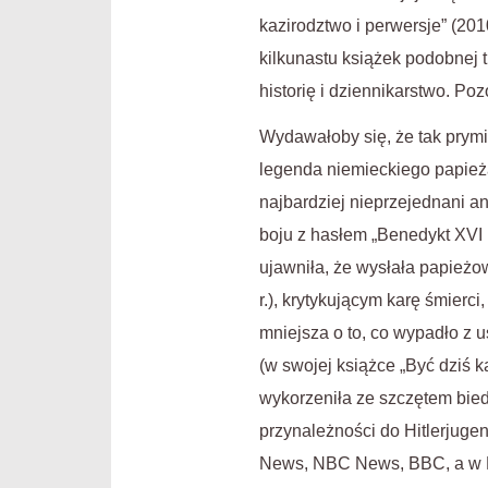
kazirodztwo i perwersje” (2010
kilkunastu książek podobnej t
historię i dziennikarstwo. Po
Wydawałoby się, że tak prym
legenda niemieckiego papież
najbardziej nieprzejednani a
boju z hasłem „Benedykt XVI 
ujawniła, że wysłała papieżo
r.), krytykującym karę śmierc
mniejsza o to, co wypadło z u
(w swojej książce „Być dziś k
wykorzeniła ze szczętem bied
przynależności do Hitlerjuge
News, NBC News, BBC, a w Po