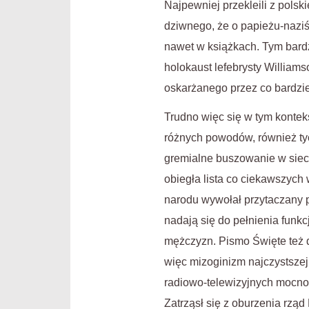
Najpewniej przekleili z polski
dziwnego, że o papieżu-naziś
nawet w książkach. Tym bardz
holokaust lefebrysty Williams
oskarżanego przez co bardzie
Trudno więc się w tym kontek
różnych powodów, również tyc
gremialne buszowanie w sieci
obiegła lista co ciekawszych
narodu wywołał przytaczany p
nadają się do pełnienia funkc
mężczyzn. Pismo Święte też d
więc mizoginizm najczystsze
radiowo-telewizyjnych mocno 
Zatrząsł się z oburzenia rząd