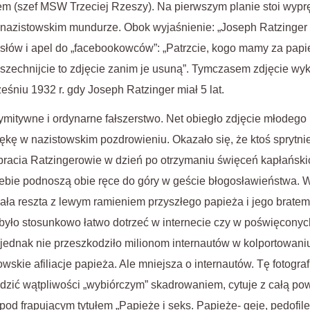
em (szef MSW Trzeciej Rzeszy). Na pierwszym planie stoi wyp
nazistowskim mundurze. Obok wyjaśnienie: „Joseph Ratzinger w
a słów i apel do „facebookowców”: „Patrzcie, kogo mamy za pap
szechnijcie to zdjęcie zanim je usuną”. Tymczasem zdjęcie wy
eśniu 1932 r. gdy Joseph Ratzinger miał 5 lat.
rymitywne i ordynarne fałszerstwo. Net obiegło zdjęcie młodego
ękę w nazistowskim pozdrowieniu. Okazało się, że ktoś sprytnie „
j bracia Ratzingerowie w dzień po otrzymaniu święceń kapłańsk
iebie podnoszą obie ręce do góry w geście błogosławieństwa. W
 cała reszta z lewym ramieniem przyszłego papieża i jego bratem
było stosunkowo łatwo dotrzeć w internecie czy w poświęconyc
 jednak nie przeszkodziło milionom internautów w kolportowaniu
kie afiliacje papieża. Ale mniejsza o internautów. Tę fotografi
dzić wątpliwości „wybiórczym” skadrowaniem, cytuje z całą po
e pod frapującym tytułem „Papieże i seks. Papieże- geje, pedofil