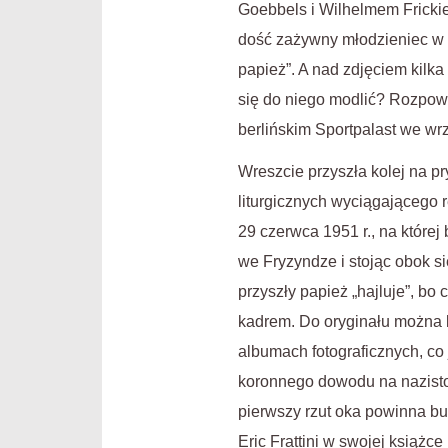
Goebbels i Wilhelmem Fricki
dość zażywny młodzieniec w 
papież”. A nad zdjęciem kilk
się do niego modlić? Rozpow
berlińskim Sportpalast we wrz
Wreszcie przyszła kolej na p
liturgicznych wyciągającego r
29 czerwca 1951 r., na które
we Fryzyndze i stojąc obok s
przyszły papież „hajluje”, bo
kadrem. Do oryginału można 
albumach fotograficznych, co
koronnego dowodu na nazistows
pierwszy rzut oka powinna bu
Eric Frattini w swojej książc