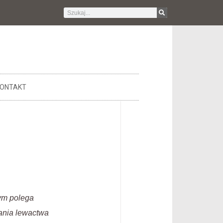
ONTAKT
zym polega
ania lewactwa