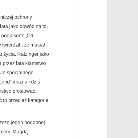
niczej ochrony
iata jako dowód na to,
z podpisem: „Od
twierdzili, że musiał
 życia. Ratzinger jako
 przez lata kłamstwo
wie specjalnego
gend” można i dziś
amstwo prostować,
 to przecież kategorie
szcze jeden podobnej
helmem, Magdą