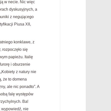
oją w necie. Nic więc
orach dyskusyjnych, a
muniki z negującego
fikacji Piusa XII,
tatniego konklawe, z
, rozpoczęło się
ym papieżu. Italię
urorę i oburzenie
„Kobiety z natury nie
ą, że to domena
y, ale nic ponadto”. A
sobą falę występów
rzychylnych. Ba!
ą wypowiedź, nie