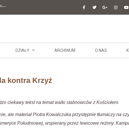
a
…
DZIAŁY
ARCHIWUM
O NAS
K
a kontra Krzyż
rdzo ciekawy tekst na temat walki stalinowców z Kościołem.
tnie, ale materiał Piotra Kowalczuka przystępnie tłumaczy na c
Ameryce Południowej, wspierany przez lewicowe reżimy. Kamp