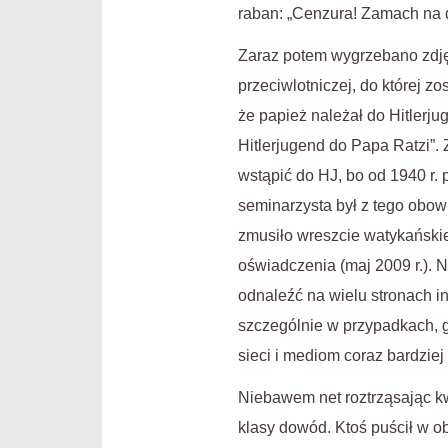
raban: „Cenzura! Zamach na 
Zaraz potem wygrzebano zdję
przeciwlotniczej, do której z
że papież należał do Hitlerju
Hitlerjugend do Papa Ratzi”. 
wstąpić do HJ, bo od 1940 r.
seminarzysta był z tego obo
zmusiło wreszcie watykański
oświadczenia (maj 2009 r.). N
odnaleźć na wielu stronach i
szczególnie w przypadkach, g
sieci i mediom coraz bardziej
Niebawem net roztrząsając kw
klasy dowód. Ktoś puścił w o