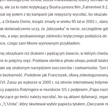
, ale za to ostro krytykujący Busha-juniora film „Fahrenheit 9.1
iał się potem z tej kampanii jak niepyszny wycofać, bo okazało 
, a Octiavio Derisi, ksiądz zmarły w wieku 95 lat w 2002 r., sta
nak doświadczenie uczy, że „fałszywka” w necie, szczególnie g
łu, a więc pozbawionego zdolności krytycznego podejścia do m
woce, czego sam Moore wymownym przykładem.
ej obrazkami niż drukiem i pędzącym świecie, w którym chwila r
ie to potężny oręż. Poddane obróbce photo-shopu potrafi total
stało się ulubionym narzędziem oszczerców i żartownisiów. Tym 
 bezkarność. Podobnie jak Franciszek, ofiarą zideologizowany
VI. Zaraz po wyborze w 2005 r. na stronie internetowej Indymed
ący papieża Ratzingera w mundurze SS z podpisem „Papa nazist
otyczące go treści należy wycofać, bo są aktami dyfamacji, organ
„”L’Unita”, który skwitował wybór papieża tytułem „Owczarek ni