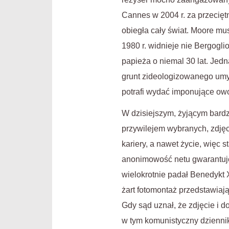
Cannes w 2004 r. za przeciętny
obiegła cały świat. Moore mus
1980 r. widnieje nie Bergoglio
papieża o niemal 30 lat. Jed
grunt zideologizowanego umys
potrafi wydać imponujące o
W dzisiejszym, żyjącym bardzi
przywilejem wybranych, zdjęc
kariery, a nawet życie, więc 
anonimowość netu gwarantuje
wielokrotnie padał Benedykt X
żart fotomontaż przedstawiaj
Gdy sąd uznał, że zdjęcie i d
w tym komunistyczny dziennik 