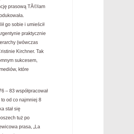
gencję prasową TÃ©lam
rodukowała.
ł go sobie i umieścił
gentynie praktycznie
ierarchy (wówczas
istinie Kirchner. Tak
gromnym sukcesem,
mediów, które
976 – 83 współpracował
to od co najmniej 8
a stał się
oszech tuż po
ewicowa prasa, „La