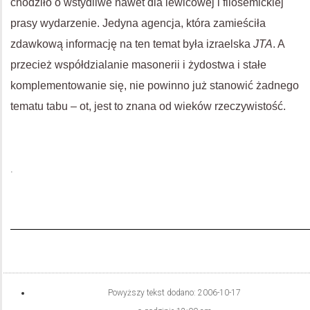
chodziło o wstydliwe nawet dla lewicowej i filosemickiej
prasy wydarzenie. Jedyna agencja, która zamieściła
zdawkową informację na ten temat była izraelska
JTA
. A
przecież współdzialanie masonerii i żydostwa i stałe
komplementowanie się, nie powinno już stanowić żadnego
tematu tabu – ot, jest to znana od wieków rzeczywistość.
.
Powyższy tekst dodano:
2006-10-17