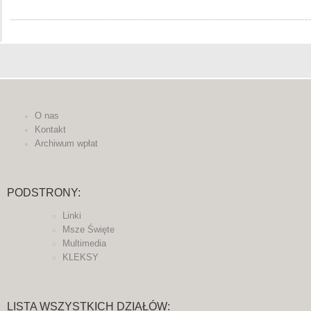
O nas
Kontakt
Archiwum wpłat
PODSTRONY:
Linki
Msze Święte
Multimedia
KLEKSY
LISTA WSZYSTKICH DZIAŁÓW: