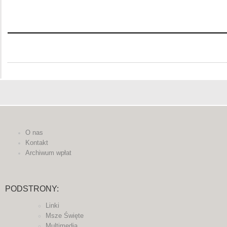
O nas
Kontakt
Archiwum wpłat
PODSTRONY:
Linki
Msze Święte
Multimedia