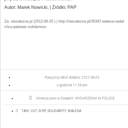
Autor: Marek Nowicki, | Źródło: PAP
Za: niezalezna.pl (2012-06-25 ) | http://niezalezna.pl/30347-walesa-nadal-
chce-palowac-solidarnosc
Powyższy tekst dodano:
2012-06-25
o godzinie
11:56 am
Umieszczono w Działach:
WYDARZENIA W POLSCE
TAGI:
CUT
,
III RP
,
SOLIDARITY
,
WALESA