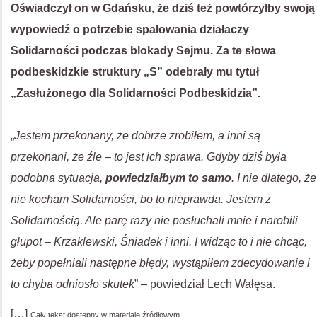
Oświadczył on w Gdańsku, że dziś też powtórzyłby swoją
wypowiedź o potrzebie spałowania działaczy
Solidarności podczas blokady Sejmu. Za te słowa
podbeskidzkie struktury „S” odebrały mu tytuł
„Zasłużonego dla Solidarności Podbeskidzia”.
„
Jestem przekonany, że dobrze zrobiłem, a inni są
przekonani, że źle – to jest ich sprawa. Gdyby dziś była
podobna sytuacja,
powiedziałbym to samo
. I nie dlatego, że
nie kocham Solidarności, bo to nieprawda. Jestem z
Solidarnością. Ale parę razy nie posłuchali mnie i narobili
głupot – Krzaklewski, Śniadek i inni. I widząc to i nie chcąc,
żeby popełniali następne błędy, wystąpiłem zdecydowanie i
to chyba odniosło skutek
” – powiedział Lech Wałęsa.
[…]
Cały tekst dostępny w materiale źródłowym