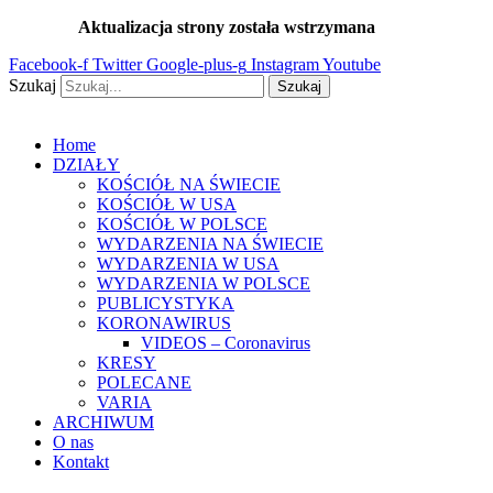
Przejdź
Aktualizacja strony została wstrzymana
…
do
Facebook-f
Twitter
Google-plus-g
Instagram
Youtube
treści
Szukaj
Szukaj
Home
DZIAŁY
KOŚCIÓŁ NA ŚWIECIE
KOŚCIÓŁ W USA
KOŚCIÓŁ W POLSCE
WYDARZENIA NA ŚWIECIE
WYDARZENIA W USA
WYDARZENIA W POLSCE
PUBLICYSTYKA
KORONAWIRUS
VIDEOS – Coronavirus
KRESY
POLECANE
VARIA
ARCHIWUM
O nas
Kontakt