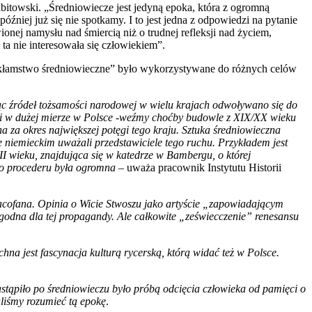
bitowski. „Średniowiecze jest jedyną epoka, która z ogromną
óźniej już się nie spotkamy. I to jest jedna z odpowiedzi na pytanie
onej namysłu nad śmiercią niż o trudnej refleksji nad życiem,
ta nie interesowała się człowiekiem”.
 „kłamstwo średniowieczne” było wykorzystywane do różnych celów
c źródeł tożsamości narodowej w wielu krajach odwoływano się do
i i w dużej mierze w Polsce -weźmy choćby budowle z XIX/XX wieku
a za okres największej potęgi tego kraju. Sztuka średniowieczna
e niemieckim uważali przedstawiciele tego ruchu. Przykładem jest
I wieku, znajdująca się w katedrze w Bambergu, o której
ego procederu była ogromna
– uważa pracownik Instytutu Historii
cofana. Opinia o Wicie Stwoszu jako artyście „zapowiadającym
ygodna dla tej propagandy. Ale całkowite „zeświecczenie” renesansu
hna jest fascynacja kulturą rycerską, którą widać też w Polsce.
stąpiło po średniowieczu było próbą odcięcia człowieka od pamięci o
aliśmy rozumieć tą epokę
.