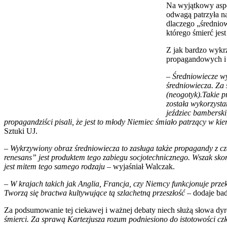
Na wyjątkowy aspek
odwagą patrzyła na 
dlaczego „średniow
którego śmierć jes
Z jak bardzo wykr
propagandowych i 
–
Średniowiecze w
średniowiecza. Za
(neogotyk).Takie p
została wykorzysta
jeździec bamberski
propagandziści pisali, że jest to młody Niemiec śmiało patrzący w ki
Sztuki UJ.
– Wykrzywiony obraz średniowiecza to zasługa także propagandy z 
renesans” jest produktem tego zabiegu socjotechnicznego. Wszak skor
jest mitem tego samego rodzaju
– wyjaśniał Walczak.
– W krajach takich jak Anglia, Francja, czy Niemcy funkcjonuje przek
Tworzą się bractwa kultywujące tą szlachetną przeszłość
– dodaje bad
Za podsumowanie tej ciekawej i ważnej debaty niech służą słowa dyre
śmierci. Za sprawą Kartezjusza rozum podniesiono do istotowości czł