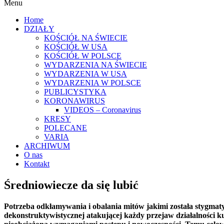
Menu
Home
DZIAŁY
KOŚCIÓŁ NA ŚWIECIE
KOŚCIÓŁ W USA
KOŚCIÓŁ W POLSCE
WYDARZENIA NA ŚWIECIE
WYDARZENIA W USA
WYDARZENIA W POLSCE
PUBLICYSTYKA
KORONAWIRUS
VIDEOS – Coronavirus
KRESY
POLECANE
VARIA
ARCHIWUM
O nas
Kontakt
Średniowiecze da się lubić
Potrzeba odkłamywania i obalania mitów jakimi została stygmaty
dekonstruktywistycznej atakującej każdy przejaw działalności k