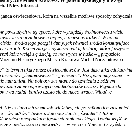
Historyczne Miasta Krakowa. W panelu dyskusyjnym wzięli
chał Niezabitowski.
aganda oświeceniowa, która na wszelkie możliwe sposoby zohydzała
 powstałych w tej epoce, które wyrządziły średniowieczu wiele
iowiecze oznacza bowiem regres, a renesans rozkwit. W opinii
lskie i źródła jego potęgi i dumy, jak również źródła konstutyujace
 czerpali. Konieczna jest dyskusja nad tą historią, którą fałszywie
darzeń które wciąż się dzieją, co ma wyraz w haśle – „przyszłość
 Muzeum Historycznego Miasta Krakowa Michał Niezabitowski.
ze” to termin ukuty przez oświeceniowców. Jest duża luka edukacyjna
 się terminów „średniowiecze” i „renesans”. Przypomnijmy sobie – w
króluje humanizm. Na północy zaś mamy do czynienia z późnym
 uważani za pełnoprawnych spadkobierców cesarzy Rzymskich.
py trwa nadal, bardzo często się do niego wraca. Widać te
ł. Nie czytano ich w sposób właściwy, nie potrafiono ich zrozumieć.
na „ świadków” historii. Jak odczytać te „świadki”? Jak je
ość w wielu przypadkach języka staroniemieckiego. Trzeba wejść w
erze z niedouczenia i niewiedzy
– twierdzi dr Marcin Starzyński z