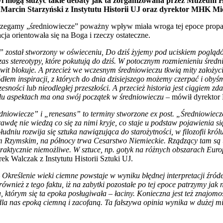
i mogą służyć takie debaty jak ta zorganizowana przez Muzeum 
r Marcin Starzyński z Instytutu Historii UJ oraz dyrektor MHK Mi
trzegamy „średniowiecze” poważny wpływ miała wroga tej epoce prop
acja orientowała się na Boga i rzeczy ostateczne.
 został stworzony w oświeceniu, Do dziś żyjemy pod uciskiem poglądów
s stereotypy, które pokutują do dziś. W potocznym rozmienieniu średn
wit blokuje. A przecież
w
e wczesnym średniowieczu tkwią mity założycie
łem inspiracji, z których do dnia dzisiejszego możemy czerpać i obyśmy
esności lub nieodległej przeszłości. A przecież historia jest ciągiem z
ielu aspektach ma ona swój początek w średniowieczu
– mówił dyrektor
edniowiecze” i „renesans” to terminy stworzone ex post. „Średniowiec
rawdę nie wiedzą co się za nimi kryje, co staje u podstaw pojawienia
ołudniu rozwija się sztuka nawiązująca do starożytności, w filozofii 
m Rzymskim, na północy trwa Cesarstwo Niemieckie. Rządzący tam są
praktycznie niemożliwe. W sztuce, np. gotyk na różnych obszarach Euro
ek Walczak z Instytutu Historii Sztuki UJ.
–
Określenie wieki ciemne powstaje w wyniku błędnej interpretacji źróde
wnież z tego faktu, iż na zabytki pozostałe po tej epoce patrzymy jak 
, którym się ta epoka posługiwała – łaciny. Konieczna jest też znajom
ć dla nas epoką ciemną i zacofaną. Ta fałszywa opinia wynika w dużej mi