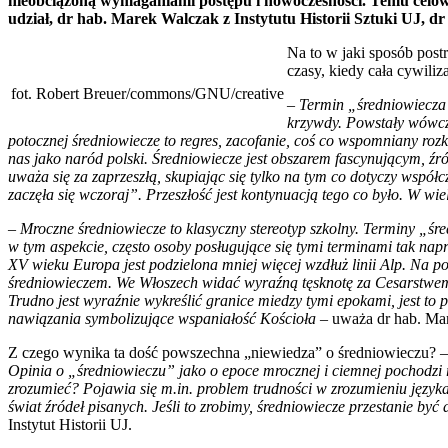
nieobciążoną wymaganiami postępu i nowoczesności. Temu celow
udział, dr hab. Marek Walczak z Instytutu Historii Sztuki UJ, d
Na to w jaki sposób pos
czasy, kiedy cała cywiliz
fot. Robert Breuer/commons/GNU/creative
–
Termin „średniowiecza”
krzywdy. Powstały wówcza
potocznej średniowiecze to regres, zacofanie, coś co wspomniany rozk
nas jako naród polski. Średniowiecze jest obszarem fascynującym, źród
uważa się za zaprzeszłą, skupiając się tylko na tym co dotyczy współcz
zaczęła się wczoraj”. Przeszłość jest kontynuacją tego co było. W w
– Mroczne średniowiecze to klasyczny stereotyp szkolny. Terminy „śr
w tym aspekcie, często osoby posługujące się tymi terminami tak nap
XV wieku Europa jest podzielona mniej więcej wzdłuż linii Alp. Na p
średniowieczem. We Włoszech widać wyraźną tęsknotę za Cesarstwe
Trudno jest wyraźnie wykreślić granice miedzy tymi epokami, jest to 
nawiązania symbolizujące wspaniałość Kościoła
– uważa dr hab. Mar
Z czego wynika ta dość powszechna „niewiedza” o średniowieczu? 
Opinia o „średniowieczu” jako o epoce mrocznej i ciemnej pochodzi ró
zrozumieć? Pojawia się m.in. problem trudności w zrozumieniu języka
świat źródeł pisanych. Jeśli to zrobimy, średniowiecze przestanie by
Instytut Historii UJ.