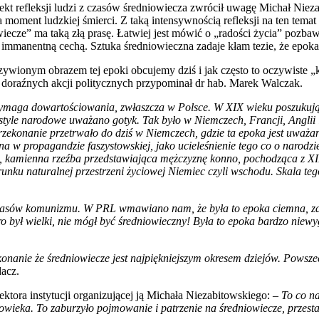
t refleksji ludzi z czasów średniowiecza zwrócił uwagę Michał Nieza
moment ludzkiej śmierci. Z taką intensywnością refleksji na ten temat p
iecze” ma taką złą prasę. Łatwiej jest mówić o „radości życia” pozbawi
t immanentną cechą. Sztuka średniowieczna zadaje kłam tezie, że epoka 
zywionym obrazem tej epoki obcujemy dziś i jak często to oczywiste
doraźnych akcji politycznych przypominał dr hab. Marek Walczak.
ymaga dowartościowania, zwłaszcza w Polsce. W XIX wieku poszukują
 style narodowe uważano gotyk. Tak było w Niemczech, Francji, Angli
rzekonanie przetrwało do dziś w Niemczech, gdzie ta epoka jest uważan
na w propagandzie faszystowskiej, jako ucieleśnienie tego co o narodzi
, kamienna rzeźba przedstawiająca mężczyznę konno, pochodząca z XII
erunku naturalnej przestrzeni życiowej Niemiec czyli wschodu. Skala t
czasów komunizmu. W PRL wmawiano nam, że była to epoka ciemna, za
o był wielki, nie mógł być średniowieczny! Była to epoka bardzo niew
onanie że średniowiecze jest najpiękniejszym okresem dziejów. Powszec
acz.
ktora instytucji organizującej ją Michała Niezabitowskiego: –
To co na
owieka. To zaburzyło pojmowanie i patrzenie na średniowiecze, przest