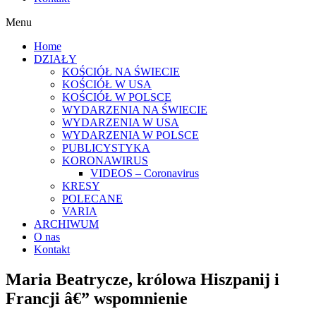
Menu
Home
DZIAŁY
KOŚCIÓŁ NA ŚWIECIE
KOŚCIÓŁ W USA
KOŚCIÓŁ W POLSCE
WYDARZENIA NA ŚWIECIE
WYDARZENIA W USA
WYDARZENIA W POLSCE
PUBLICYSTYKA
KORONAWIRUS
VIDEOS – Coronavirus
KRESY
POLECANE
VARIA
ARCHIWUM
O nas
Kontakt
Maria Beatrycze, królowa Hiszpanij i
Francji â€” wspomnienie