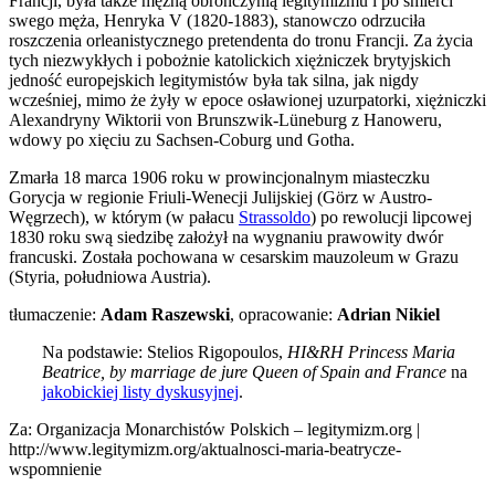
Francji, była także mężną obrończynią legitymizmu i po śmierci
swego męża, Henryka V (1820-1883), stanowczo odrzuciła
roszczenia orleanistycznego pretendenta do tronu Francji. Za życia
tych niezwykłych i pobożnie katolickich xiężniczek brytyjskich
jedność europejskich legitymistów była tak silna, jak nigdy
wcześniej, mimo że żyły w epoce osławionej uzurpatorki, xiężniczki
Alexandryny Wiktorii von Brunszwik-Lüneburg z Hanoweru,
wdowy po xięciu zu Sachsen-Coburg und Gotha.
Zmarła 18 marca 1906 roku w prowincjonalnym miasteczku
Gorycja w regionie Friuli-Wenecji Julijskiej (Görz w Austro-
Węgrzech), w którym (w pałacu
Strassoldo
) po rewolucji lipcowej
1830 roku swą siedzibę założył na wygnaniu prawowity dwór
francuski. Została pochowana w cesarskim mauzoleum w Grazu
(Styria, południowa Austria).
tłumaczenie:
Adam Raszewski
, opracowanie:
Adrian Nikiel
Na podstawie: Stelios Rigopoulos,
HI&RH Princess Maria
Beatrice, by marriage de jure Queen of Spain and France
na
jakobickiej listy dyskusyjnej
.
Za: Organizacja Monarchistów Polskich – legitymizm.org |
http://www.legitymizm.org/aktualnosci-maria-beatrycze-
wspomnienie