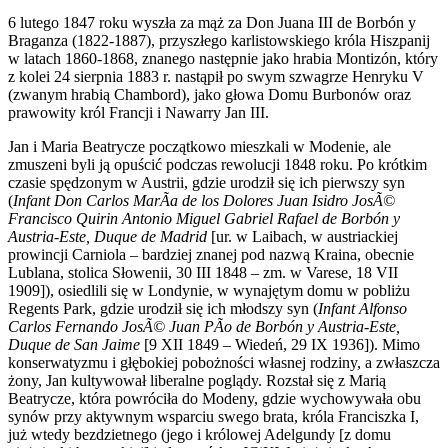
6 lutego 1847 roku wyszła za mąż za Don Juana III de Borbón y
Braganza (1822-1887), przyszłego karlistowskiego króla Hiszpanij
w latach 1860-1868, znanego następnie jako hrabia Montizón, który
z kolei 24 sierpnia 1883 r. nastąpił po swym szwagrze Henryku V
(zwanym hrabią Chambord), jako głowa Domu Burbonów oraz
prawowity król Francji i Nawarry Jan III.
Jan i Maria Beatrycze początkowo mieszkali w Modenie, ale
zmuszeni byli ją opuścić podczas rewolucji 1848 roku. Po krótkim
czasie spędzonym w Austrii, gdzie urodził się ich pierwszy syn
(
I
nfant Don Carlos MarÃ­a de los Dolores Juan Isidro JosÃ©
Francisco Quirin Antonio Miguel Gabriel Rafael de Borbón y
Austria-Este, Duque de Madrid
[ur. w Laibach, w austriackiej
prowincji Carniola – bardziej znanej pod nazwą Kraina, obecnie
Lublana, stolica Słowenii, 30 III 1848 – zm. w Varese, 18 VII
1909]), osiedlili się w Londynie, w wynajętym domu w pobliżu
Regents Park, gdzie urodził się ich młodszy syn (
Infant Alfonso
Carlos Fernando JosÃ© Juan PÃ­o de Borbón y Austria-Este,
Duque de San Jaime
[9 XII 1849 – Wiedeń, 29 IX 1936]). Mimo
konserwatyzmu i głębokiej pobożności własnej rodziny, a zwłaszcza
żony, Jan kultywował liberalne poglądy. Rozstał się z Marią
Beatrycze, która powróciła do Modeny, gdzie wychowywała obu
synów przy aktywnym wsparciu swego brata, króla Franciszka I,
już wtedy bezdzietnego (jego i królowej Adelgundy [z domu