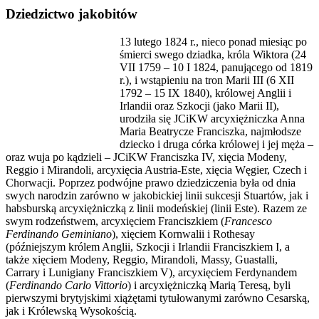
Dziedzictwo jakobitów
13 lutego 1824 r., nieco ponad miesiąc po
śmierci swego dziadka, króla Wiktora (24
VII 1759 – 10 I 1824, panującego od 1819
r.), i wstąpieniu na tron Marii III (6 XII
1792 – 15 IX 1840), królowej Anglii i
Irlandii oraz Szkocji (jako Marii II),
urodziła się JCiKW arcyxiężniczka Anna
Maria Beatrycze Franciszka, najmłodsze
dziecko i druga córka królowej i jej męża –
oraz wuja po kądzieli – JCiKW Franciszka IV, xięcia Modeny,
Reggio i Mirandoli, arcyxięcia Austria-Este, xięcia Węgier, Czech i
Chorwacji. Poprzez podwójne prawo dziedziczenia była od dnia
swych narodzin zarówno w jakobickiej linii sukcesji Stuartów, jak i
habsburską arcyxiężniczką z linii modeńskiej (linii Este). Razem ze
swym rodzeństwem, arcyxięciem Franciszkiem (
Francesco
Ferdinando Geminiano
), xięciem Kornwalii i Rothesay
(późniejszym królem Anglii, Szkocji i Irlandii Franciszkiem I, a
także xięciem Modeny, Reggio, Mirandoli, Massy, Guastalli,
Carrary i Lunigiany Franciszkiem V), arcyxięciem Ferdynandem
(
Ferdinando Carlo Vittorio
) i arcyxiężniczką Marią Teresą, byli
pierwszymi brytyjskimi xiążętami tytułowanymi zarówno Cesarską,
jak i Królewską Wysokością.