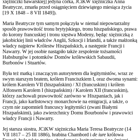
xiężniczki bawarskiej] jedyna córka, JCiKW xiężniczka Anna
Beatrycze, zmarła przed osiągnięciem dziewiątego miesiąca życia
[19 X 1848 – 8 VII 1849]).
Maria Beatrycze tym samym połączyła w niemal niepowtarzalny
sposób prawowitość tronu brytyjskiego, tronu hiszpańskiego, prawa
do korony francuskiej i tronu xięstwa Modeny, będąc xiężniczką z
jakobickiej linii władców Anglii, Szkocji i Irlandii, a także małżonką
władcy najpierw Królestw Hiszpańskich, a następnie Francji i
Nawarry. W jej osobie nastąpiło także zespolenie tożsamości
Habsburgów i potomków Domów królewskich Sabaudii,
Burbonów i Stuartów.
Była też matką i znaczącym autorytetem dla legitymistów, wraz ze
swym starszym bratem, królem Franciszkiem I, oraz dwoma synami:
królem Karolem VII (hiszpańskim) / XI (francuskim) i królem
Alfonsem Karolem I (hiszpańskim) / Karolem XII (francuskim),
którzy zachowali prawowitość zarówno w Hiszpaniach, jak i
Francji, jako karlistowscy monarchowie na emigracji, a także, o
czym nie zapomnieli francuscy legitymiści (zwani Białymi
Hiszpańskimi), jako zwierzchnicy Domu Bourbonów i prawowici
władcy Francji i Nawarry.
Jej starsza siostra, JCiKW xiężniczka Maria Teresa Beatrycze (14
VII 1817 – 25 III 1886), hrabina Chambord i
de iure
królowa