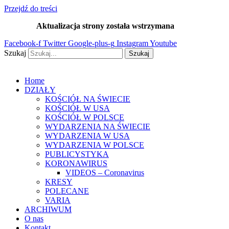
Przejdź do treści
Aktualizacja strony została wstrzymana
…
Facebook-f
Twitter
Google-plus-g
Instagram
Youtube
Szukaj
Szukaj
Home
DZIAŁY
KOŚCIÓŁ NA ŚWIECIE
KOŚCIÓŁ W USA
KOŚCIÓŁ W POLSCE
WYDARZENIA NA ŚWIECIE
WYDARZENIA W USA
WYDARZENIA W POLSCE
PUBLICYSTYKA
KORONAWIRUS
VIDEOS – Coronavirus
KRESY
POLECANE
VARIA
ARCHIWUM
O nas
Kontakt