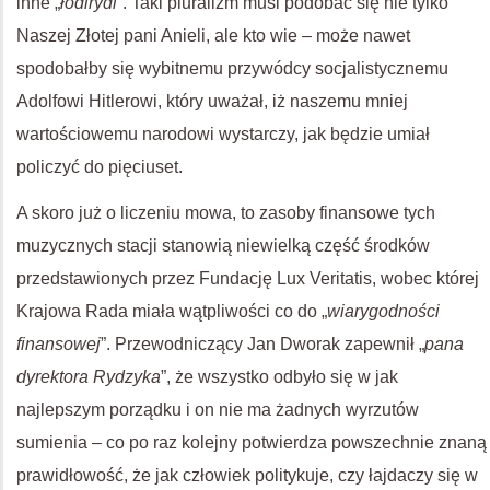
inne „
łodirydi
”. Taki pluralizm musi podobać się nie tylko
Naszej Złotej pani Anieli, ale kto wie – może nawet
spodobałby się wybitnemu przywódcy socjalistycznemu
Adolfowi Hitlerowi, który uważał, iż naszemu mniej
wartościowemu narodowi wystarczy, jak będzie umiał
policzyć do pięciuset.
A skoro już o liczeniu mowa, to zasoby finansowe tych
muzycznych stacji stanowią niewielką część środków
przedstawionych przez Fundację Lux Veritatis, wobec której
Krajowa Rada miała wątpliwości co do „
wiarygodności
finansowej
”. Przewodniczący Jan Dworak zapewnił „
pana
dyrektora Rydzyka
”, że wszystko odbyło się w jak
najlepszym porządku i on nie ma żadnych wyrzutów
sumienia – co po raz kolejny potwierdza powszechnie znaną
prawidłowość, że jak człowiek politykuje, czy łajdaczy się w