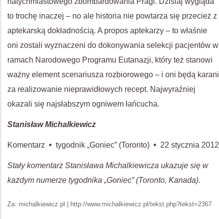
natychmiastowego zbombardowania Pragi. Dzisiaj wygląda
to trochę inaczej – no ale historia nie powtarza się przecież z
aptekarską dokładnością. A propos aptekarzy – to właśnie
oni zostali wyznaczeni do dokonywania selekcji pacjentów w
ramach Narodowego Programu Eutanazji, który też stanowi
ważny element scenariusza rozbiorowego – i oni będą karani
za realizowanie nieprawidłowych recept. Najwyraźniej
okazali się najsłabszym ogniwem łańcucha.
Stanisław Michalkiewicz
Komentarz
•
tygodnik „Goniec” (Toronto)
•
22 stycznia 2012
Stały komentarz Stanisława Michalkiewicza ukazuje się w
każdym numerze tygodnika „Goniec” (Toronto, Kanada).
Za: michalkiewicz.pl | http://www.michalkiewicz.pl/tekst.php?tekst=2367