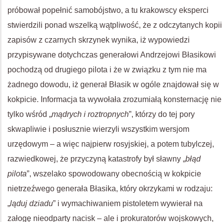
próbował popełnić samobójstwo, a tu krakowscy eksperci
stwierdzili ponad wszelką wątpliwość, że z odczytanych kopii
zapisów z czarnych skrzynek wynika, iż wypowiedzi
przypisywane dotychczas generałowi Andrzejowi Błasikowi
pochodzą od drugiego pilota i że w związku z tym nie ma
żadnego dowodu, iż generał Błasik w ogóle znajdował się w
kokpicie. Informacja ta wywołała zrozumiałą konsternację nie
tylko wśród „
mądrych i roztropnych
”, którzy do tej pory
skwapliwie i posłusznie wierzyli wszystkim wersjom
urzędowym – a więc najpierw rosyjskiej, a potem tubylczej,
razwiedkowej, że przyczyną katastrofy był sławny „
błąd
pilota
”, wszelako spowodowany obecnością w kokpicie
nietrzeźwego generała Błasika, który okrzykami w rodzaju:
„
ląduj dziadu
” i wymachiwaniem pistoletem wywierał na
załogę nieodparty nacisk – ale i prokuratorów wojskowych,