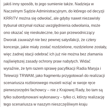
jakiś inny sposób, to jego sumienie także. Nadzieja w
Naczelnym Sądzie Administracyjnym, do którego od decyzji
KRRiTV można się odwołać, ale gdyby nawet niezawisły
trybunał otrzymał rozkaz uwzględnienia odwołania, może
ono okazać się nieskuteczne, bo pan przewodniczący
Dworak zauważył nie bez pewnej satysfakcji, że cztery
koncesje, jakie miały zostać rozdzielone, rozdzielone zostały,
więc żadnej stacji odebrać ich już nie można bez złamania
najświętszej zasady ochrony praw nabytych. Widać
wyraźnie, że tym razem sprawę pacyfikacji Radia Maryja i
Telewizji TRWAM, jako fragmentu przygotowań do realizacji
scenariusza rozbiorowego musieli wziąć w swoje ręce
pierwszorzędni fachowcy – nie z Krajowej Rady, bo tam są
tylko subordynowani wykonawcy – tylko ci, którzy realizację
tego scenariusza w naszym nieszczęśliwym kraju