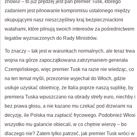
znowu! – to już prędzej jest pan premier Tusk, którego
zadaniem jest pilnowanie kompromisu ustalonego między
okupującymi nasz nieszczęśliwy kraj bezpieczniackimi
watahami, które pilnują swoich interesów za pośrednictwem
legatów wyznaczonych do Rady Ministrów.
To znaczy – tak jest w warunkach normalnych, ale teraz trwa
wojna na górze zapoczątkowana zatrzymaniem generała
Czempińskiego, więc premier Tusk na razie nie wiedząc, co
na ten temat myśli, przezornie wyjechał do Włoch, gdzie
usiłuje uzyskać obietnicę, że Italia poprze naszą suplikę, by
premiera Tuska wpuszczano na obrady strefy euro, niechby i
bez prawa głosu, a nie kazano mu czekać pod drzwiami na
decyzję, ile Polska ma zapłacić frycowego. Podobnież Włosi
wszystko mu galancie obiecali, w co chętnie wierzę – bo
dlaczego nie? Zatem tylko patrzeć, jak premier Tusk wróci w