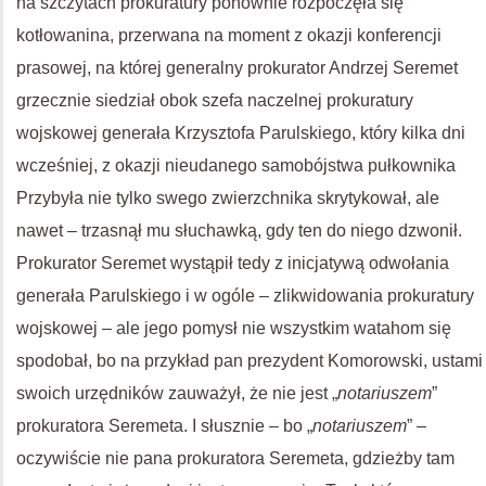
na szczytach prokuratury ponownie rozpoczęła się
kotłowanina, przerwana na moment z okazji konferencji
prasowej, na której generalny prokurator Andrzej Seremet
grzecznie siedział obok szefa naczelnej prokuratury
wojskowej generała Krzysztofa Parulskiego, który kilka dni
wcześniej, z okazji nieudanego samobójstwa pułkownika
Przybyła nie tylko swego zwierzchnika skrytykował, ale
nawet – trzasnął mu słuchawką, gdy ten do niego dzwonił.
Prokurator Seremet wystąpił tedy z inicjatywą odwołania
generała Parulskiego i w ogóle – zlikwidowania prokuratury
wojskowej – ale jego pomysł nie wszystkim watahom się
spodobał, bo na przykład pan prezydent Komorowski, ustami
swoich urzędników zauważył, że nie jest „
notariuszem
”
prokuratora Seremeta. I słusznie – bo „
notariuszem
” –
oczywiście nie pana prokuratora Seremeta, gdzieżby tam