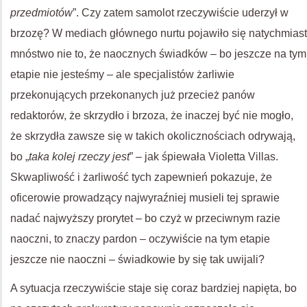
przedmiotów
”. Czy zatem samolot rzeczywiście uderzył w
brzozę? W mediach głównego nurtu pojawiło się natychmiast
mnóstwo nie to, że naocznych świadków – bo jeszcze na tym
etapie nie jesteśmy – ale specjalistów żarliwie
przekonujących przekonanych już przecież panów
redaktorów, że skrzydło i brzoza, że inaczej być nie mogło,
że skrzydła zawsze się w takich okolicznościach odrywają,
bo „
taka kolej rzeczy jest
” – jak śpiewała Violetta Villas.
Skwapliwość i żarliwość tych zapewnień pokazuje, że
oficerowie prowadzący najwyraźniej musieli tej sprawie
nadać najwyższy prorytet – bo czyż w przeciwnym razie
naoczni, to znaczy pardon – oczywiście na tym etapie
jeszcze nie naoczni – świadkowie by się tak uwijali?
A sytuacja rzeczywiście staje się coraz bardziej napięta, bo