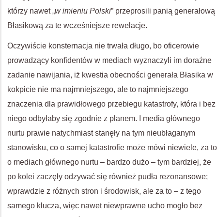
którzy nawet „
w imieniu Polski
” przeprosili panią generałową
Błasikową za te wcześniejsze rewelacje.
Oczywiście konsternacja nie trwała długo, bo oficerowie
prowadzący konfidentów w mediach wyznaczyli im doraźne
zadanie nawijania, iż kwestia obecności generała Błasika w
kokpicie nie ma najmniejszego, ale to najmniejszego
znaczenia dla prawidłowego przebiegu katastrofy, która i bez
niego odbyłaby się zgodnie z planem. I media głównego
nurtu prawie natychmiast stanęły na tym nieubłaganym
stanowisku, co o samej katastrofie może mówi niewiele, za to
o mediach głównego nurtu – bardzo dużo – tym bardziej, że
po kolei zaczęły odzywać się również pudła rezonansowe;
wprawdzie z różnych stron i środowisk, ale za to – z tego
samego klucza, więc nawet niewprawne ucho mogło bez