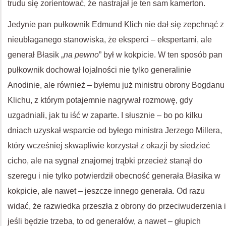
trudu się zorientować, że nastrajał je ten sam kamerton.
Jedynie pan pułkownik Edmund Klich nie dał się zepchnąć z
nieubłaganego stanowiska, że eksperci – ekspertami, ale
generał Błasik „
na pewno
” był w kokpicie. W ten sposób pan
pułkownik dochował lojalności nie tylko generalinie
Anodinie, ale również – byłemu już ministru obrony Bogdanu
Klichu, z którym potajemnie nagrywał rozmowę, gdy
uzgadniali, jak tu iść w zaparte. I słusznie – bo po kilku
dniach uzyskał wsparcie od byłego ministra Jerzego Millera,
który wcześniej skwapliwie korzystał z okazji by siedzieć
cicho, ale na sygnał znajomej trąbki przecież stanął do
szeregu i nie tylko potwierdził obecność generała Błasika w
kokpicie, ale nawet – jeszcze innego generała. Od razu
widać, że razwiedka przeszła z obrony do przeciwuderzenia i
jeśli będzie trzeba, to od generałów, a nawet – głupich