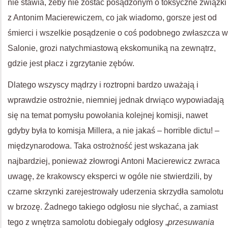
nie stawia, żeby nie zostać posądzonym o toksyczne związki
z Antonim Macierewiczem, co jak wiadomo, gorsze jest od
śmierci i wszelkie posądzenie o coś podobnego zwłaszcza w
Salonie, grozi natychmiastową ekskomuniką na zewnątrz,
gdzie jest płacz i zgrzytanie zębów.
Dlatego wszyscy mądrzy i roztropni bardzo uważają i
wprawdzie ostrożnie, niemniej jednak drwiąco wypowiadają
się na temat pomysłu powołania kolejnej komisji, nawet
gdyby była to komisja Millera, a nie jakaś – horrible dictu! –
międzynarodowa. Taka ostrożność jest wskazana jak
najbardziej, ponieważ złowrogi Antoni Macierewicz zwraca
uwagę, że krakowscy eksperci w ogóle nie stwierdzili, by
czarne skrzynki zarejestrowały uderzenia skrzydła samolotu
w brzozę. Źadnego takiego odgłosu nie słychać, a zamiast
tego z wnętrza samolotu dobiegały odgłosy „
przesuwania