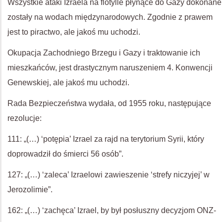
Wszystkie ataki Izraela na flotylle płynące do Gazy dokonane
zostały na wodach międzynarodowych. Zgodnie z prawem
jest to piractwo, ale jakoś mu uchodzi.
Okupacja Zachodniego Brzegu i Gazy i traktowanie ich
mieszkańców, jest drastycznym naruszeniem 4. Konwencji
Genewskiej, ale jakoś mu uchodzi.
Rada Bezpieczeństwa wydała, od 1955 roku, następujące
rezolucje:
111: „(…) ‘potępia’ Izrael za rajd na terytorium Syrii, który
doprowadził do śmierci 56 osób”.
127: „(…) ‘zaleca’ Izraelowi zawieszenie ‘strefy niczyjej’ w
Jerozolimie”.
162: „(…) ‘zachęca’ Izrael, by był posłuszny decyzjom ONZ-