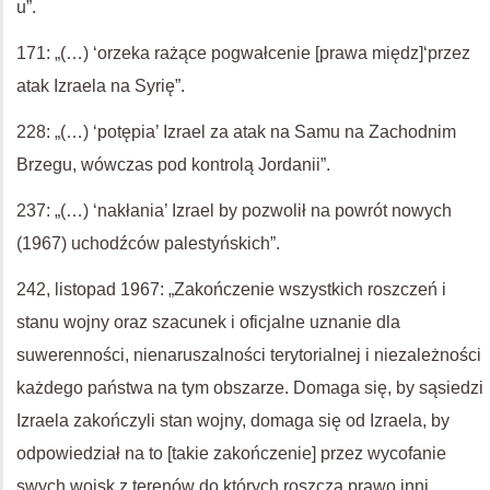
u”.
171: „(…) ‘orzeka rażące pogwałcenie [prawa międz]‘przez
atak Izraela na Syrię”.
228: „(…) ‘potępia’ Izrael za atak na Samu na Zachodnim
Brzegu, wówczas pod kontrolą Jordanii”.
237: „(…) ‘nakłania’ Izrael by pozwolił na powrót nowych
(1967) uchodźców palestyńskich”.
242, listopad 1967: „Zakończenie wszystkich roszczeń i
stanu wojny oraz szacunek i oficjalne uznanie dla
suwerenności, nienaruszalności terytorialnej i niezależności
każdego państwa na tym obszarze. Domaga się, by sąsiedzi
Izraela zakończyli stan wojny, domaga się od Izraela, by
odpowiedział na to [takie zakończenie] przez wycofanie
swych wojsk z terenów do których roszczą prawo inni