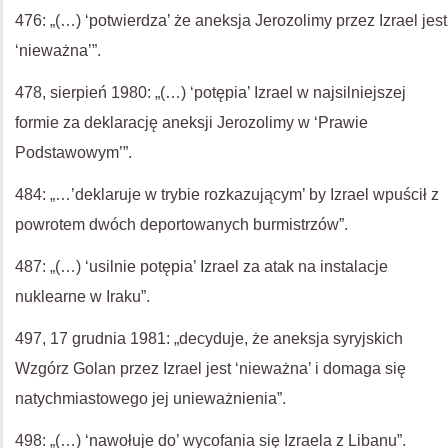
476: „(…) ‘potwierdza’ że aneksja Jerozolimy przez Izrael jest
‘nieważna’”.
478, sierpień 1980: „(…) ‘potępia’ Izrael w najsilniejszej
formie za deklarację aneksji Jerozolimy w ‘Prawie
Podstawowym’”.
484: „…’deklaruje w trybie rozkazującym’ by Izrael wpuścił z
powrotem dwóch deportowanych burmistrzów”.
487: „(…) ‘usilnie potępia’ Izrael za atak na instalacje
nuklearne w Iraku”.
497, 17 grudnia 1981: „decyduje, że aneksja syryjskich
Wzgórz Golan przez Izrael jest ‘nieważna’ i domaga się
natychmiastowego jej unieważnienia”.
498: „(…) ‘nawołuje do’ wycofania się Izraela z Libanu”.