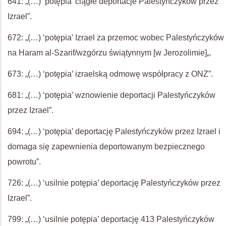
641: „(…) ‘potępia’ ciągłe deportacje Palestyńczyków przez
Izrael”.
672: „(…) ‘potępia’ Izrael za przemoc wobec Palestyńczyków
na Haram al-Szarif/wzgórzu świątynnym [w Jerozolimie]„.
673: „(…) ‘potępia’ izraelską odmowę współpracy z ONZ”.
681: „(…) ‘potępia’ wznowienie deportacji Palestyńczyków
przez Izrael”.
694: „(…) ‘potępia’ deportację Palestyńczyków przez Izrael i
domaga się zapewnienia deportowanym bezpiecznego
powrotu”.
726: „(…) ‘usilnie potępia’ deportację Palestyńczyków przez
Izrael”.
799: „(…) ‘usilnie potępia’ deportację 413 Palestyńczyków