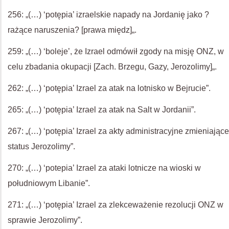
256: „(…) ‘potępia’ izraelskie napady na Jordanię jako ?
rażące naruszenia? [prawa międz]„.
259: „(…) ‘boleje’, że Izrael odmówił zgody na misję ONZ, w
celu zbadania okupacji [Zach. Brzegu, Gazy, Jerozolimy]„.
262: „(…) ‘potępia’ Izrael za atak na lotnisko w Bejrucie”.
265: „(…) ‘potępia’ Izrael za atak na Salt w Jordanii”.
267: „(…) ‘potępia’ Izrael za akty administracyjne zmieniające
status Jerozolimy”.
270: „(…) ‘potepia’ Izrael za ataki lotnicze na wioski w
południowym Libanie”.
271: „(…) ‘potępia’ Izrael za zlekceważenie rezolucji ONZ w
sprawie Jerozolimy”.