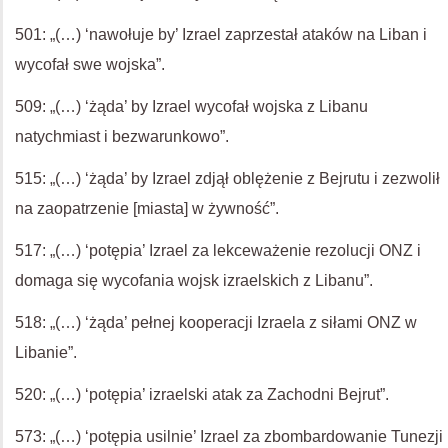
501: „(…) ‘nawołuje by’ Izrael zaprzestał ataków na Liban i
wycofał swe wojska”.
509: „(…) ‘żąda’ by Izrael wycofał wojska z Libanu
natychmiast i bezwarunkowo”.
515: „(…) ‘żąda’ by Izrael zdjął oblężenie z Bejrutu i zezwolił
na zaopatrzenie [miasta] w żywność”.
517: „(…) ‘potępia’ Izrael za lekceważenie rezolucji ONZ i
domaga się wycofania wojsk izraelskich z Libanu”.
518: „(…) ‘żąda’ pełnej kooperacji Izraela z siłami ONZ w
Libanie”.
520: „(…) ‘potępia’ izraelski atak za Zachodni Bejrut”.
573: „(…) ‘potępia usilnie’ Izrael za zbombardowanie Tunezji