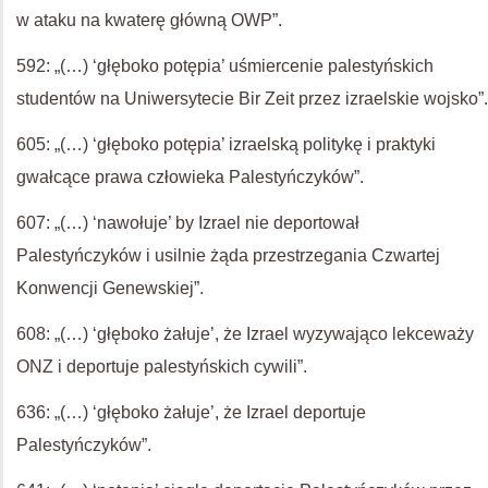
w ataku na kwaterę główną OWP”.
592: „(…) ‘głęboko potępia’ uśmiercenie palestyńskich
studentów na Uniwersytecie Bir Zeit przez izraelskie wojsko”.
605: „(…) ‘głęboko potępia’ izraelską politykę i praktyki
gwałcące prawa człowieka Palestyńczyków”.
607: „(…) ‘nawołuje’ by Izrael nie deportował
Palestyńczyków i usilnie żąda przestrzegania Czwartej
Konwencji Genewskiej”.
608: „(…) ‘głęboko żałuje’, że Izrael wyzywająco lekceważy
ONZ i deportuje palestyńskich cywili”.
636: „(…) ‘głęboko żałuje’, że Izrael deportuje
Palestyńczyków”.