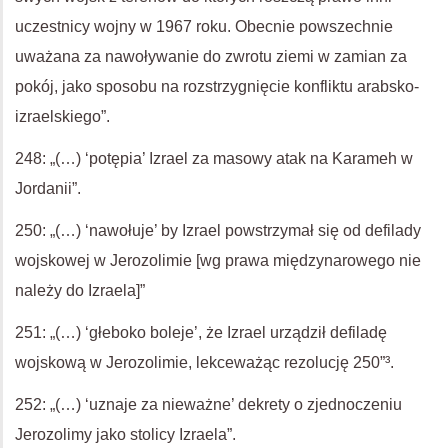
uczestnicy wojny w 1967 roku. Obecnie powszechnie
uważana za nawoływanie do zwrotu ziemi w zamian za
pokój, jako sposobu na rozstrzygnięcie konfliktu arabsko-
izraelskiego”.
248: „(…) ‘potępia’ Izrael za masowy atak na Karameh w
Jordanii”.
250: „(…) ‘nawołuje’ by Izrael powstrzymał się od defilady
wojskowej w Jerozolimie [wg prawa międzynarowego nie
należy do Izraela]”
251: „(…) ‘głeboko boleje’, że Izrael urządził defiladę
wojskową w Jerozolimie, lekceważąc rezolucję 250”³.
252: „(…) ‘uznaje za nieważne’ dekrety o zjednoczeniu
Jerozolimy jako stolicy Izraela”.