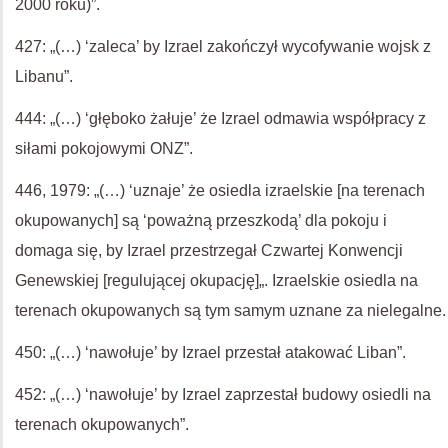
2000 roku)”.
427: „(…) ‘zaleca’ by Izrael zakończył wycofywanie wojsk z
Libanu”.
444: „(…) ‘głęboko żałuje’ że Izrael odmawia współpracy z
siłami pokojowymi ONZ”.
446, 1979: „(…) ‘uznaje’ że osiedla izraelskie [na terenach
okupowanych] są ‘poważną przeszkodą’ dla pokoju i
domaga się, by Izrael przestrzegał Czwartej Konwencji
Genewskiej [regulującej okupację]„. Izraelskie osiedla na
terenach okupowanych są tym samym uznane za nielegalne.
450: „(…) ‘nawołuje’ by Izrael przestał atakować Liban”.
452: „(…) ‘nawołuje’ by Izrael zaprzestał budowy osiedli na
terenach okupowanych”.