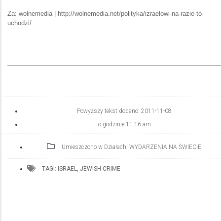
Za: wolnemedia | http://wolnemedia.net/polityka/izraelowi-na-razie-to-
uchodzi/
Powyższy tekst dodano:
2011-11-08
o godzinie
11:16 am
Umieszczono w Działach:
WYDARZENIA NA ŚWIECIE
TAGI:
ISRAEL
,
JEWISH CRIME